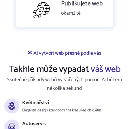
Publikujete web
okamžitě
AI vytvoří web přesně podle vás
Takhle může vypadat
váš web
Skutečné příklady webů vytvořených pomocí AI během
několika sekund
Květinářství
Elegantní design, který podtrhne krásu vašich květin.
Autoservis