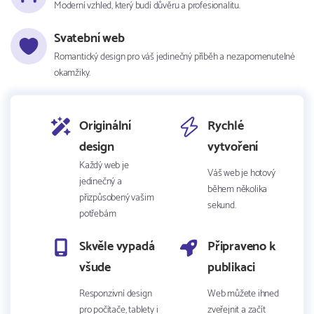
Moderní vzhled, který budí důvěru a profesionalitu.
Svatební web
Romantický design pro váš jedinečný příběh a nezapomenutelné
okamžiky.
Originální
Rychlé
design
vytvoření
Každý web je
Váš web je hotový
jedinečný a
během několika
přizpůsobený vašim
sekund.
potřebám
Skvěle vypadá
Připraveno k
všude
publikaci
Responzivní design
Web můžete ihned
pro počítače, tablety i
zveřejnit a začít