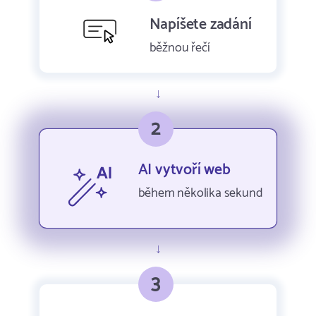
Napíšete zadání
běžnou řečí
2
AI vytvoří web
během několika sekund
3