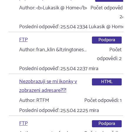
Author:
<b>Lukasik @ Home</b>
Počet odpovědí:
24
Poslední odpověď:
25.5.04 23:34
Lukasik @ Home
FTP
Podpora
Author:
fran_klin &lt;ringtones…
Počet
odpovědí:
2
Poslední odpověď:
25.5.04 22:37
mira
Nezobrazuji se mi ikonky v
HTML
zobrazeni adresare?!?!
Author:
RTFM
Počet odpovědí:
1
Poslední odpověď:
25.5.04 22:25
mira
FTP
Podpora