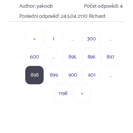
Author:
yakoob
Počet odpovědí:
4
Poslední odpověď:
24.5.04 21:10
Richard
«
1
…
300
…
600
…
895
896
897
898
899
900
901
…
1198
»