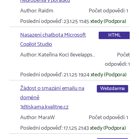
neproběhla v pořádku
Author:
Raidm
Počet odpovědí:
1
Poslední odpověď:
23.1.25 11:45
xtedy (Podpora)
Nasazení chatbota Microsoft
HTML
Copilot Studio
Author:
Kateřina Koci (levelapps…
Počet
odpovědí:
1
Poslední odpověď:
21.1.25 19:24
xtedy (Podpora)
Žádost o smazání emailu na
Webzdarma
doméně
3dtiskarna.kvalitne.cz
Author:
MaraW
Počet odpovědí:
1
Poslední odpověď:
17.1.25 21:43
xtedy (Podpora)