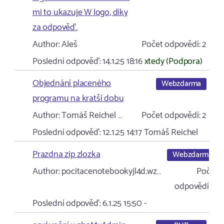
mi to ukazuje W logo, díky
za odpověď.
Author:
Aleš
Počet odpovědí:
2
Poslední odpověď:
14.1.25 18:16
xtedy (Podpora)
Objednání placeného
Webzdarma
programu na kratší dobu
Author:
Tomáš Reichel …
Počet odpovědí:
2
Poslední odpověď:
12.1.25 14:17
Tomáš Reichel
Prazdna zip zlozka
Webzdarma
Author:
pocitacenotebookyjl4d.wz…
Počet
odpovědí:
0
Poslední odpověď:
6.1.25 15:50
-