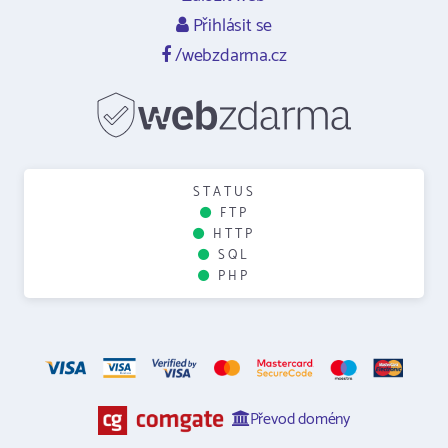
Přihlásit se
/webzdarma.cz
STATUS
FTP
HTTP
SQL
PHP
Převod domény