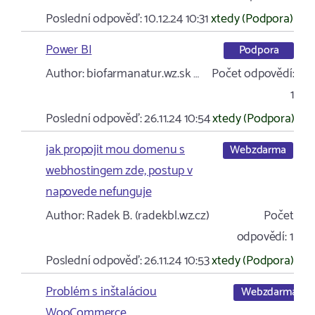
Poslední odpověď:
10.12.24 10:31
xtedy (Podpora)
Power BI
Podpora
Author:
biofarmanatur.wz.sk …
Počet odpovědí:
1
Poslední odpověď:
26.11.24 10:54
xtedy (Podpora)
jak propojit mou domenu s
Webzdarma
webhostingem zde, postup v
napovede nefunguje
Author:
Radek B. (radekbl.wz.cz)
Počet
odpovědí:
1
Poslední odpověď:
26.11.24 10:53
xtedy (Podpora)
Problém s inštaláciou
Webzdarma
WooCommerce