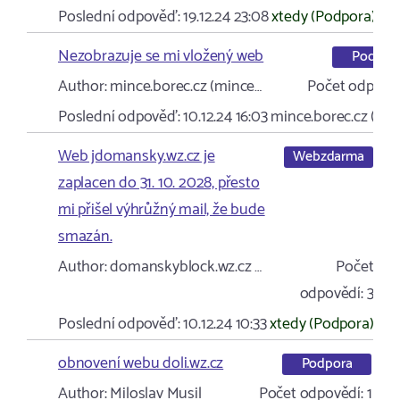
Poslední odpověď:
19.12.24 23:08
xtedy (Podpora)
Nezobrazuje se mi vložený web
Podpor
Author:
mince.borec.cz (mince…
Počet odpověd
Poslední odpověď:
10.12.24 16:03
mince.borec.cz (mi
Web jdomansky.wz.cz je
Webzdarma
zaplacen do 31. 10. 2028, přesto
mi přišel výhrůžný mail, že bude
smazán.
Author:
domanskyblock.wz.cz …
Počet
odpovědí:
3
Poslední odpověď:
10.12.24 10:33
xtedy (Podpora)
obnovení webu doli.wz.cz
Podpora
Author:
Miloslav Musil
Počet odpovědí:
1