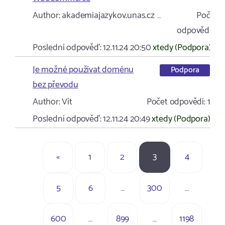
Author:
akademiajazykov.unas.cz …
Počet
odpovědí:
1
Poslední odpověď:
12.11.24 20:50
xtedy (Podpora)
Je možné používat doménu
Podpora
bez převodu
Author:
Vít
Počet odpovědí:
1
Poslední odpověď:
12.11.24 20:49
xtedy (Podpora)
«
1
2
3
4
5
6
…
300
…
600
…
899
…
1198