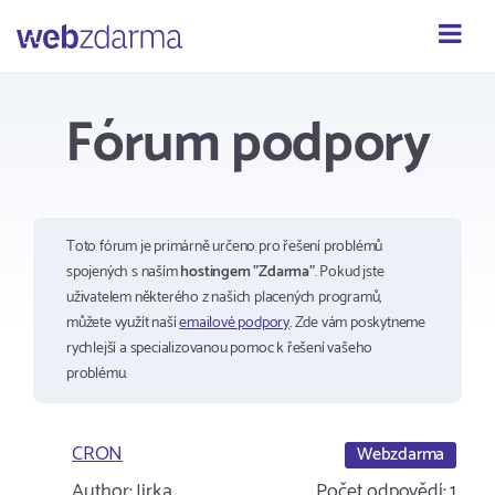
Webzdarma
Fórum podpory
Toto fórum je primárně určeno pro řešení problémů
spojených s naším
hostingem "Zdarma"
. Pokud jste
uživatelem některého z našich placených programů,
můžete využít naší
emailové podpory
. Zde vám poskytneme
rychlejší a specializovanou pomoc k řešení vašeho
problému.
CRON
Webzdarma
Author:
Jirka
Počet odpovědí:
1