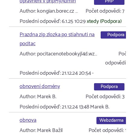
oprávnění v phpMyAdmin
PHP
Author:
kongian.borec.cz …
Počet odpovědí:
7
Poslední odpověď:
6.1.25 10:29
xtedy (Podpora)
Prazdna zip zlozka po stiahnuti na
Podpora
pocitac
Author:
pocitacenotebookyjl4d.wz…
Počet
odpovědí:
0
Poslední odpověď:
21.12.24 20:54
-
obnovení domény
Podpora
Author:
Marek B.
Počet odpovědí:
3
Poslední odpověď:
21.12.24 13:48
Marek B.
obnova
Webzdarma
Author:
Marek Bažil
Počet odpovědí:
1