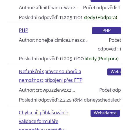
Author:
affinitfinance.wz.cz …
Počet odpovědí:
1
Poslední odpověď:
11.2.25 11:01
xtedy (Podpora)
PHP
PHP
Author:
nohejbalcimice.unas.cz …
Počet
odpovědí:
1
Poslední odpověď:
11.2.25 11:00
xtedy (Podpora)
Nefunkční správce souborů a
Webzdar
nemožnost připojení přes FTP
Author:
crowpuzzle.wz.cz …
Počet odpověd
Poslední odpověď:
2.2.25 18:44
disneyschedulechart.
Chyba při přihlašování -
Webzdarma
validace formuláře