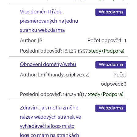
Více domén II řádu
Webzdarma
přesměrovaných na jednu
stránku webzdarma
Author:
JB
Počet odpovědí:
1
Poslední odpověď:
16.1.25 15:57
xtedy (Podpora)
Obnovení domény/webu
Webzdarma
Author:
bmf (handyscript.wz.cz)
Počet
odpovědí:
3
Poslední odpověď:
14.1.25 18:17
xtedy (Podpora)
Zdravím, jak mohu změnit
Webzdarma
název webových stránek ve
vyhledávači a logo místo
loga co mám na stránkách