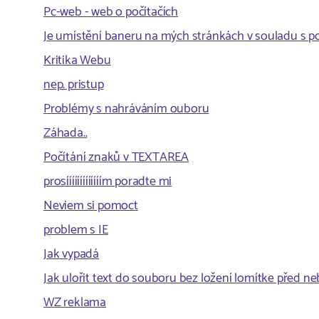
Pc-web - web o počítačích
Je umístění baneru na mých stránkách v souladu s 
Kritika Webu
nep. pristup
Problémy s nahráváním ouboru
Záhada..
Počítání znaků v TEXTAREA
prosííííííííííííím poradte mi
Neviem si pomoct
problem s IE
Jak vypadá
Jak ulořit text do souboru bez ložení lomítke před 
WZ reklama