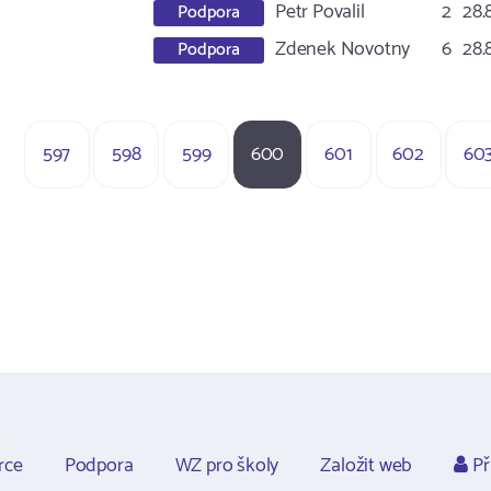
Petr Povalil
2
28.
Podpora
Zdenek Novotny
6
28.
Podpora
597
598
599
600
601
602
60
rce
Podpora
WZ pro školy
Založit web
Př