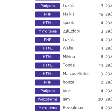
Lukáš
3
29.
Podpora
Maikis
15
29.
PHP
spook
4
29.
HTML
23k_zlobi
3
29.
Mimo téma
Lukáš
4
29.
PHP
Wafle
4
29.
HTML
Mikina
8
29.
HTML
Tonda
14
29.
HTML
Marcus Flintus
9
29.
HTML
honza
2
29.
PHP
bink
4
29.
Podpora
jany
20
29.
Webzdarma
Revealman
4
29.
Mimo téma