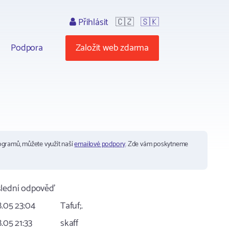
Přihlásit
🇨🇿
🇸🇰
Podpora
Založit web zdarma
ogramů, můžete využít naší
emailové podpory
. Zde vám poskytneme
lední odpověď
8.05 23:04
Tafuf;.
8.05 21:33
skaff