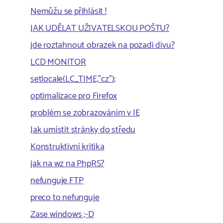
Nemůžu se přihlásit !
JAK UDĚLAT UŽIVATELSKOU POŠTU?
jde roztahnout obrazek na pozadi divu?
LCD MONITOR
setlocale(LC_TIME,"cz");
optimalizace pro Firefox
problém se zobrazováním v IE
Jak umístit stránky do středu
Konstruktivní kritika
jak na wz na PhpRS?
nefunguje FTP
preco to nefunguje
Zase windows ;-D