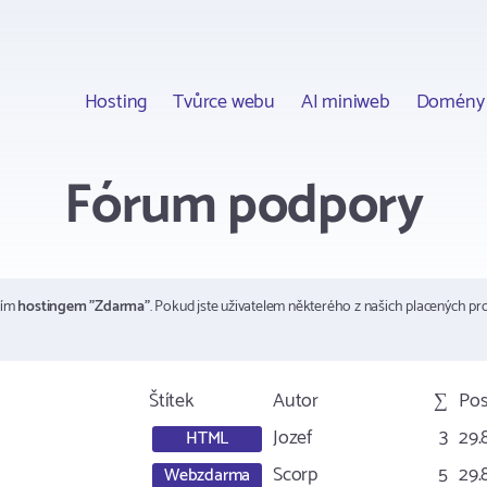
Hosting
Tvůrce webu
AI miniweb
Domény
Fórum podpory
ším
hostingem "Zdarma"
. Pokud jste uživatelem některého z našich placených pr
Štítek
Autor
∑
Pos
Jozef
3
29.
HTML
Scorp
5
29.
Webzdarma