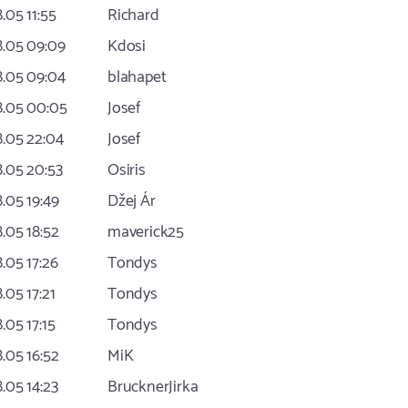
8.05 11:55
Richard
8.05 09:09
Kdosi
8.05 09:04
blahapet
8.05 00:05
Josef
8.05 22:04
Josef
8.05 20:53
Osiris
8.05 19:49
Džej Ár
8.05 18:52
maverick25
8.05 17:26
Tondys
8.05 17:21
Tondys
8.05 17:15
Tondys
8.05 16:52
MiK
8.05 14:23
BrucknerJirka