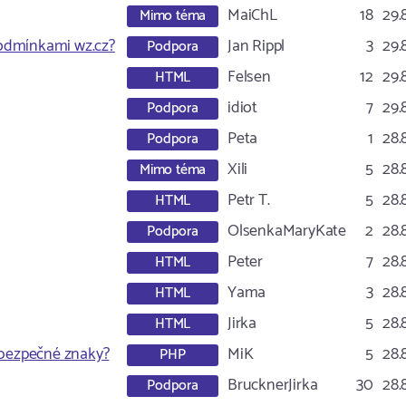
MaiChL
18
29.
Mimo téma
podmínkami wz.cz?
Jan Rippl
3
29.
Podpora
Felsen
12
29.
HTML
idiot
7
29.
Podpora
Peta
1
28.
Podpora
Xili
5
28.
Mimo téma
Petr T.
5
28.
HTML
OlsenkaMaryKate
2
28.
Podpora
Peter
7
28.
HTML
Yama
3
28.
HTML
Jirka
5
28.
HTML
nebezpečné znaky?
MiK
5
28.
PHP
BrucknerJirka
30
28.
Podpora