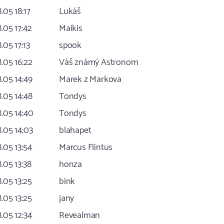
8.05 18:17
Lukáš
8.05 17:42
Maikis
8.05 17:13
spook
8.05 16:22
Váš známý Astronom
8.05 14:49
Marek z Markova
8.05 14:48
Tondys
8.05 14:40
Tondys
8.05 14:03
blahapet
8.05 13:54
Marcus Flintus
8.05 13:38
honza
8.05 13:25
bink
8.05 13:25
jany
8.05 12:34
Revealman