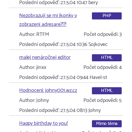
Poslední odpověď:
27.5.04 10:47
bery
Nezobrazuji se mi ikonky v
PHP
zobrazeni adresare?!?!
Author:
RTFM
Počet odpovědí:
3
Poslední odpověď:
27.5.04 10:36
Sojkovec
malej nenáročnej editor
HTML
Author:
jinxx
Počet odpovědí:
4
Poslední odpověď:
27.5.04 09:44
Havel-st
Hodnocení: johny001.wz.cz
HTML
Author:
Johny
Počet odpovědí:
5
Poslední odpověď:
27.5.04 08:13
Johny
Happy birthday to you!
Mimo téma