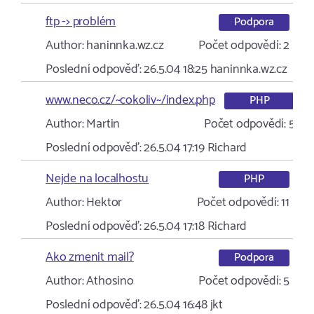
ftp -> problém
Podpora
Author:
haninnka.wz.cz
Počet odpovědí:
2
Poslední odpověď:
26.5.04 18:25
haninnka.wz.cz
www.neco.cz/~cokoliv~/index.php
PHP
Author:
Martin
Počet odpovědí:
5
Poslední odpověď:
26.5.04 17:19
Richard
Nejde na localhostu
PHP
Author:
Hektor
Počet odpovědí:
11
Poslední odpověď:
26.5.04 17:18
Richard
Ako zmenit mail?
Podpora
Author:
Athosino
Počet odpovědí:
5
Poslední odpověď:
26.5.04 16:48
jkt