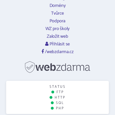
Domény
Tvůrce
Podpora
WZ pro školy
Založit web
Přihlásit se
/webzdarma.cz
STATUS
FTP
HTTP
SQL
PHP