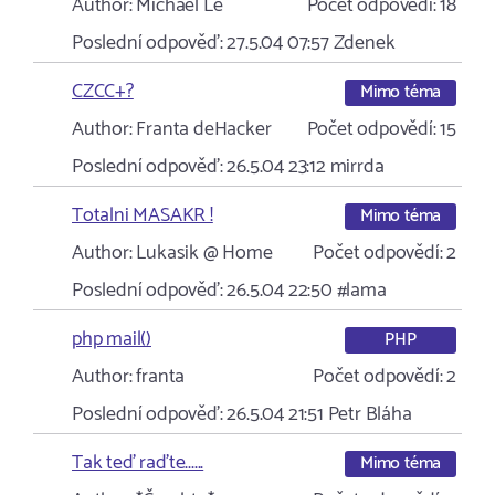
Author:
Michael Le
Počet odpovědí:
18
Poslední odpověď:
27.5.04 07:57
Zdenek
CZCC+?
Mimo téma
Author:
Franta deHacker
Počet odpovědí:
15
Poslední odpověď:
26.5.04 23:12
mirrda
Totalni MASAKR !
Mimo téma
Author:
Lukasik @ Home
Počet odpovědí:
2
Poslední odpověď:
26.5.04 22:50
#lama
php mail()
PHP
Author:
franta
Počet odpovědí:
2
Poslední odpověď:
26.5.04 21:51
Petr Bláha
Tak teď raďte......
Mimo téma