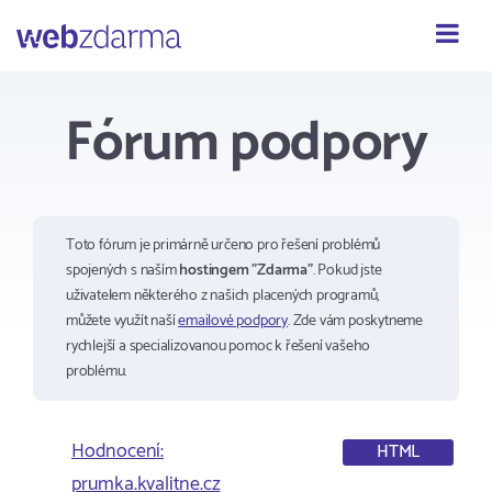
Webzdarma
Fórum podpory
Toto fórum je primárně určeno pro řešení problémů
spojených s naším
hostingem "Zdarma"
. Pokud jste
uživatelem některého z našich placených programů,
můžete využít naší
emailové podpory
. Zde vám poskytneme
rychlejší a specializovanou pomoc k řešení vašeho
problému.
Hodnocení:
HTML
prumka.kvalitne.cz