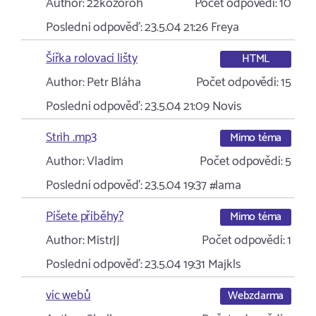
Author:
22kozoroh
Počet odpovědí:
10
Poslední odpověď:
23.5.04 21:26
Freya
Šířka rolovací lišty
HTML
Author:
Petr Bláha
Počet odpovědí:
15
Poslední odpověď:
23.5.04 21:09
Novis
Strih .mp3
Mimo téma
Author:
Vladim
Počet odpovědí:
5
Poslední odpověď:
23.5.04 19:37
#lama
Píšete příběhy?
Mimo téma
Author:
MistrJJ
Počet odpovědí:
1
Poslední odpověď:
23.5.04 19:31
Majkls
víc webů
Webzdarma