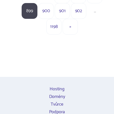
899
900
901
902
…
1198
»
Hosting
Domény
Tvůrce
Podpora