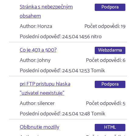
Stránka s nebezpečným
Podpora
obsahem
Author:
Honza
Počet odpovědí:
19
Poslední odpověď:
24.5.04 14:56
nitro
Co je 403 a 500?
Webzdarma
Author:
Johny
Počet odpovědí:
6
Poslední odpověď:
24.5.04 12:53
Tomík
pri FTP pristupu hlaska
Podpora
"uzivatel neexistuje"
Author:
silencer
Počet odpovědí:
5
Poslední odpověď:
24.5.04 12:48
Tomík
Oblbnutie mozilly
HTML