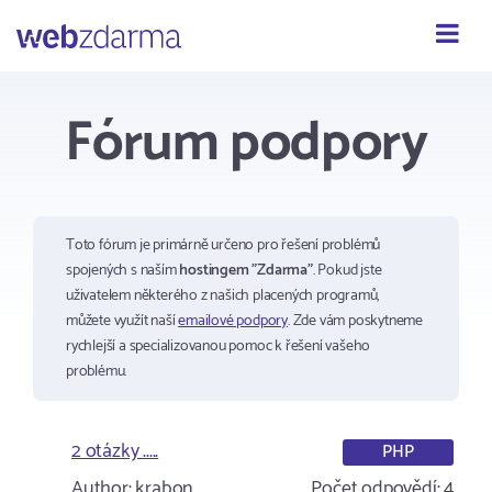
Webzdarma
Fórum podpory
Toto fórum je primárně určeno pro řešení problémů
spojených s naším
hostingem "Zdarma"
. Pokud jste
uživatelem některého z našich placených programů,
můžete využít naší
emailové podpory
. Zde vám poskytneme
rychlejší a specializovanou pomoc k řešení vašeho
problému.
2 otázky .....
PHP
Author:
krabon
Počet odpovědí:
4