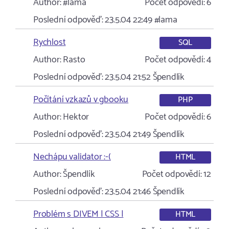
Author:
#lama
Počet odpovědí:
6
Poslední odpověď:
23.5.04 22:49
#lama
Rychlost
SQL
Author:
Rasto
Počet odpovědí:
4
Poslední odpověď:
23.5.04 21:52
Špendlík
Počítání vzkazů v gbooku
PHP
Author:
Hektor
Počet odpovědí:
6
Poslední odpověď:
23.5.04 21:49
Špendlík
Nechápu validator :-(
HTML
Author:
Špendlík
Počet odpovědí:
12
Poslední odpověď:
23.5.04 21:46
Špendlík
Problém s DIVEM | CSS |
HTML