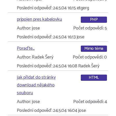
Poslední odpověď:
24.5.04 16:15
etgerg
pripojen pres kabelovku
PHP
Author:
jose
Počet odpovědí:
5
Poslední odpověď:
24.5.04 16:13
jose
Poraďte...
Mimo téma
Author:
Radek Šerý
Počet odpovědí:
0
Poslední odpověď:
24.5.04 16:08
Radek Šerý
jak přidat do stránky
HTML
download nějakého
souboru
Author:
jose
Počet odpovědí:
4
Poslední odpověď:
24.5.04 16:04
jose