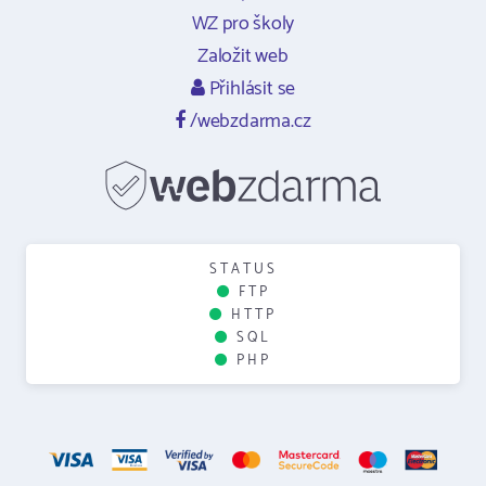
WZ pro školy
Založit web
Přihlásit se
/webzdarma.cz
STATUS
FTP
HTTP
SQL
PHP