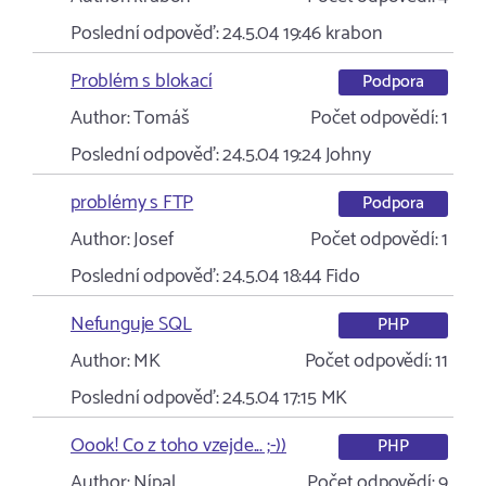
Poslední odpověď:
24.5.04 19:46
krabon
Problém s blokací
Podpora
Author:
Tomáš
Počet odpovědí:
1
Poslední odpověď:
24.5.04 19:24
Johny
problémy s FTP
Podpora
Author:
Josef
Počet odpovědí:
1
Poslední odpověď:
24.5.04 18:44
Fido
Nefunguje SQL
PHP
Author:
MK
Počet odpovědí:
11
Poslední odpověď:
24.5.04 17:15
MK
Oook! Co z toho vzejde... ;-))
PHP
Author:
Nípal
Počet odpovědí:
9