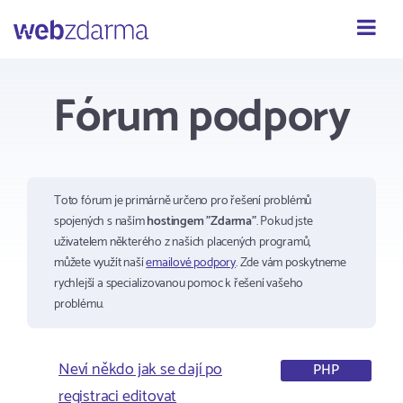
Webzdarma
Fórum podpory
Toto fórum je primárně určeno pro řešení problémů
spojených s naším
hostingem "Zdarma"
. Pokud jste
uživatelem některého z našich placených programů,
můžete využít naší
emailové podpory
. Zde vám poskytneme
rychlejší a specializovanou pomoc k řešení vašeho
problému.
Neví někdo jak se dají po
PHP
registraci editovat