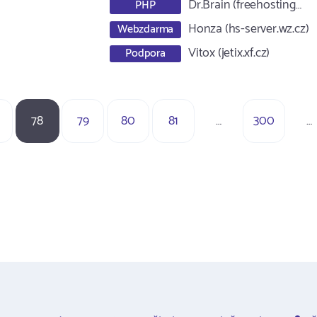
Dr.Brain (freehosting…
PHP
Honza (hs-server.wz.cz)
Webzdarma
Vitox (jetix.xf.cz)
Podpora
78
79
80
81
…
300
…