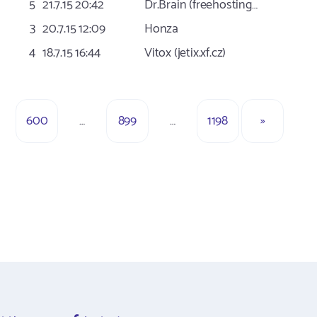
5
21.7.15 20:42
Dr.Brain (freehosting…
3
20.7.15 12:09
Honza
4
18.7.15 16:44
Vitox (jetix.xf.cz)
600
…
899
…
1198
»