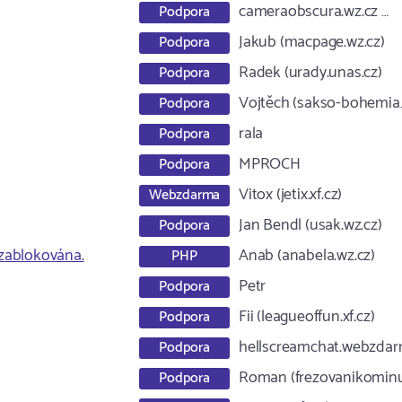
cameraobscura.wz.cz …
Podpora
Jakub (macpage.wz.cz)
Podpora
Radek (urady.unas.cz)
Podpora
Vojtěch (sakso-bohemia
Podpora
rala
Podpora
MPROCH
Podpora
Vitox (jetix.xf.cz)
Webzdarma
Jan Bendl (usak.wz.cz)
Podpora
 zablokována.
Anab (anabela.wz.cz)
PHP
Petr
Podpora
Fii (leagueoffun.xf.cz)
Podpora
hellscreamchat.webzda
Podpora
Roman (frezovanikomin
Podpora