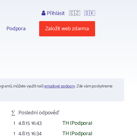
Přihlásit
🇨🇿
🇸🇰
Podpora
Založit web zdarma
ogramů, můžete využít naší
emailové podpory
. Zde vám poskytneme
∑
Poslední odpověď
1
4.8.15 16:43
TH (Podpora)
1
4.8.15 16:34
TH (Podpora)