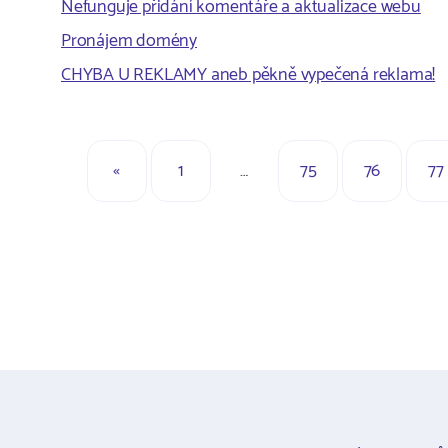
Nefunguje přidání komentáře a aktualizace webu
Pronájem domény
CHYBA U REKLAMY aneb pěkně vypečená reklama!
«
1
…
75
76
77