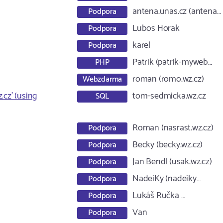
antena.unas.cz (antena…
Podpora
Lubos Horak
Podpora
karel
Podpora
Patrik (patrik-myweb…
PHP
roman (romo.wz.cz)
Webzdarma
.cz' (using
tom-sedmicka.wz.cz
SQL
Roman (nasrast.wz.cz)
Podpora
Becky (becky.wz.cz)
Podpora
Jan Bendl (usak.wz.cz)
Podpora
NadeiKy (nadeiky…
Podpora
Lukáš Ručka …
Podpora
Van
Podpora