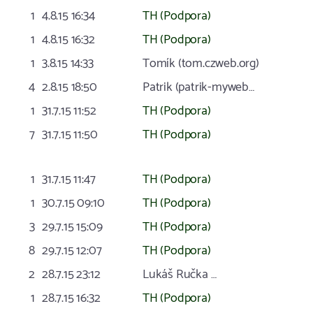
1
4.8.15 16:34
TH (Podpora)
1
4.8.15 16:32
TH (Podpora)
1
3.8.15 14:33
Tomík (tom.czweb.org)
4
2.8.15 18:50
Patrik (patrik-myweb…
1
31.7.15 11:52
TH (Podpora)
7
31.7.15 11:50
TH (Podpora)
1
31.7.15 11:47
TH (Podpora)
1
30.7.15 09:10
TH (Podpora)
3
29.7.15 15:09
TH (Podpora)
8
29.7.15 12:07
TH (Podpora)
2
28.7.15 23:12
Lukáš Ručka …
1
28.7.15 16:32
TH (Podpora)