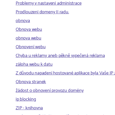
Problemy v nastaveni administrace
Prodlouzeni domeny II radu.
obnova
Obnova webu
obnova webu
Obnovení webu
Chyba u reklamy aneb pěkně vypečená reklama
záloha webu k datu
Z důvodu napadení hostované aplikace byla Vaše IP
Obnova stranek
žádost o obnovení provozu domény
ip blocking
ZIP - knihovna