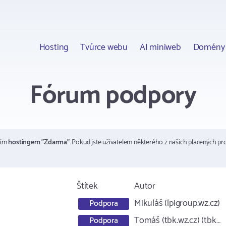
Hosting
Tvůrce webu
AI miniweb
Domény
Fórum podpory
ším
hostingem "Zdarma"
. Pokud jste uživatelem některého z našich placených pr
Štítek
Autor
Mikuláš (lpigroup.wz.cz)
Podpora
Tomáš (tbk.wz.cz) (tbk…
Podpora