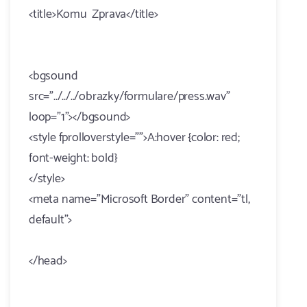
<title>Komu Zprava</title>
<bgsound
src="../../../obrazky/formulare/press.wav"
loop="1"></bgsound>
<style fprolloverstyle="">A:hover {color: red;
font-weight: bold}
</style>
<meta name="Microsoft Border" content="tl,
default">
</head>