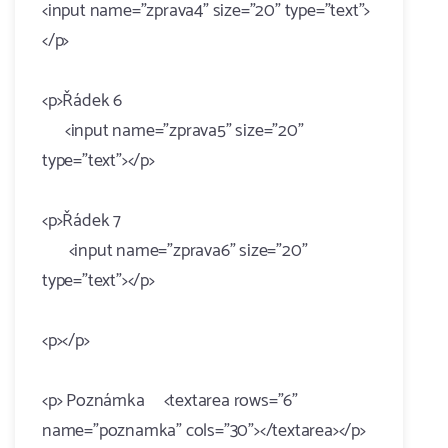
<input name="zprava4" size="20" type="text">
</p>
<p>Řádek 6
<input name="zprava5" size="20"
type="text"></p>
<p>Řádek 7
<input name="zprava6" size="20"
type="text"></p>
<p></p>
<p> Poznámka <textarea rows="6"
name="poznamka" cols="30"></textarea></p>