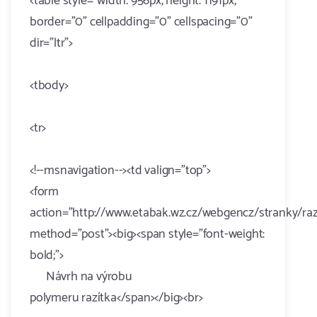
<table style="width: 956px; height: 1191px;"
border="0" cellpadding="0" cellspacing="0"
dir="ltr">
<tbody>
<tr>
<!--msnavigation--><td valign="top">
<form
action="http://www.etabak.wz.cz/webgencz/stranky/razi
method="post"><big><span style="font-weight:
bold;">
Návrh na výrobu
polymeru razítka</span></big><br>