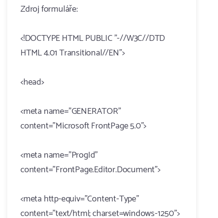
Zdroj formuláře:
<!DOCTYPE HTML PUBLIC "-//W3C//DTD
HTML 4.01 Transitional//EN">
<head>
<meta name="GENERATOR"
content="Microsoft FrontPage 5.0">
<meta name="ProgId"
content="FrontPage.Editor.Document">
<meta http-equiv="Content-Type"
content="text/html; charset=windows-1250">