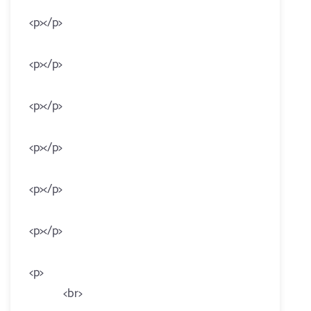
<p></p>
<p></p>
<p></p>
<p></p>
<p></p>
<p></p>
<p>
<br>