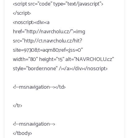
<script src="code" type="text/javascript">
</script>
<noscript><div><a
href="http://navrcholu.cz/"><img
src="http://c1.navrcholu.cz/hit?
site=97308;t=aqm80;ref=;jss=0"
width="80" height="15" alt="NAVRCHOLU.cz"
style="border:none" /></a></div></noscript>
<!--msnavigation--></td>
</tr>
<!--msnavigation-->
</tbody>