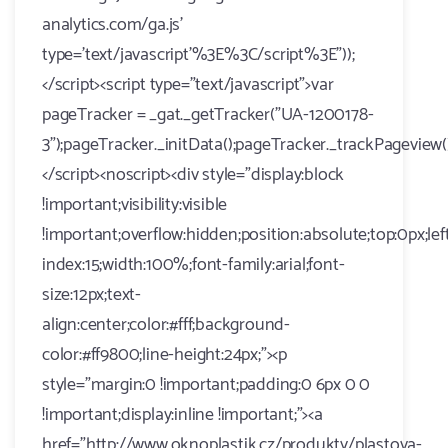
analytics.com/ga.js'
type='text/javascript'%3E%3C/script%3E"));
</script><script type="text/javascript">var
pageTracker = _gat._getTracker("UA-1200178-
3");pageTracker._initData();pageTracker._trackPageview()
</script><noscript><div style="display:block
!important;visibility:visible
!important;overflow:hidden;position:absolute;top:0px;lef
index:15;width:100%;font-family:arial;font-
size:12px;text-
align:center;color:#fff;background-
color:#ff9800;line-height:24px;"><p
style="margin:0 !important;padding:0 6px 0 0
!important;display:inline !important;"><a
href="http://www.oknoplastik.cz/produkty/plastova-