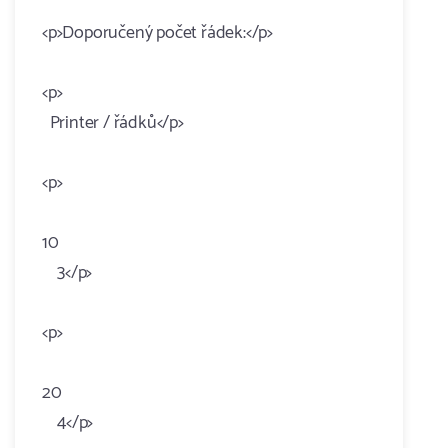
<p>Doporučený počet řádek:</p>
<p>
Printer / řádků</p>
<p>
10
3</p>
<p>
20
4</p>