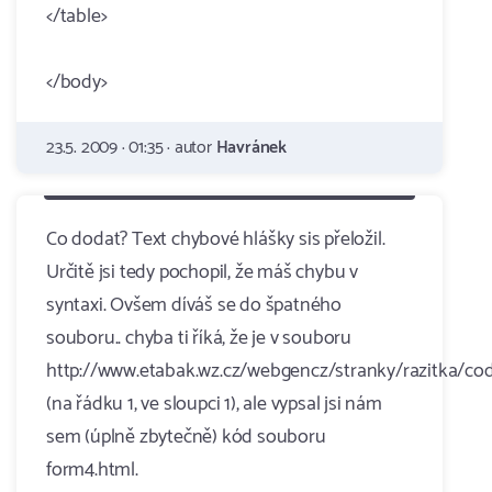
</table>
</body>
23.5. 2009 · 01:35 · autor
Havránek
Co dodat? Text chybové hlášky sis přeložil.
Určitě jsi tedy pochopil, že máš chybu v
syntaxi. Ovšem díváš se do špatného
souboru.. chyba ti říká, že je v souboru
http://www.etabak.wz.cz/webgencz/stranky/razitka/co
(na řádku 1, ve sloupci 1), ale vypsal jsi nám
sem (úplně zbytečně) kód souboru
form4.html.