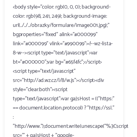
<body style="color: rgb(0, 0, 0); background-
color: rgb(98, 241, 249); background-image:
url(../../../obrazky/formulare/image001.jpg);"
bgproperties="fixed" alink="#000099"
link="#000099" vlink="#990099"><!--wz-lista-
8-w--><script type="text/javascript">var
bt="#000000";var bg="#65f4fc";</script>
<script type="text/javascript"
src="http://ad.wz.cz/l/8/w.js"></script><div
style="clear:both"><script
type="text/javascript">var gaJsHost = (("https:"
== document.location.protocol) ? "https://ssl."
:
"http://www.");document.write(unescape("%3Cscript
src='" + gaJsHost + "google-