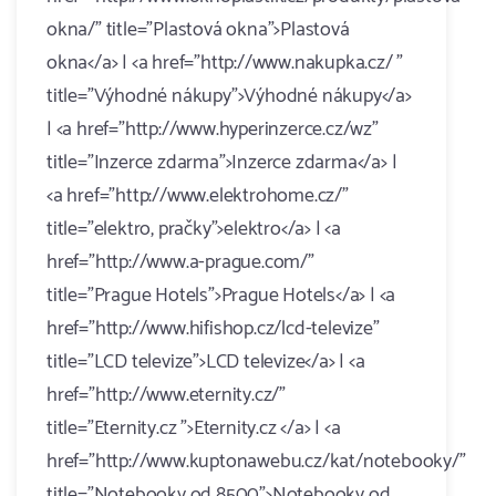
okna/" title="Plastová okna">Plastová
okna</a> | <a href="http://www.nakupka.cz/ "
title="Výhodné nákupy">Výhodné nákupy</a>
| <a href="http://www.hyperinzerce.cz/wz"
title="Inzerce zdarma">Inzerce zdarma</a> |
<a href="http://www.elektrohome.cz/"
title="elektro, pračky">elektro</a> | <a
href="http://www.a-prague.com/"
title="Prague Hotels">Prague Hotels</a> | <a
href="http://www.hifishop.cz/lcd-televize"
title="LCD televize">LCD televize</a> | <a
href="http://www.eternity.cz/"
title="Eternity.cz ">Eternity.cz </a> | <a
href="http://www.kuptonawebu.cz/kat/notebooky/"
title="Notebooky od 8500">Notebooky od