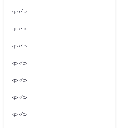
<p> </p>
<p> </p>
<p> </p>
<p> </p>
<p> </p>
<p> </p>
<p> </p>