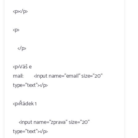
<p></p>
<p>
</p>
<p>Váš e
mail: <input name="email" size="20"
type="text"></p>
<p>Řádek 1
<input name="zprava" size="20"
type="text"></p>