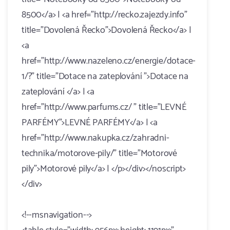
8500</a> | <a href="http://recko.zajezdy.info"
title="Dovolená Řecko">Dovolená Řecko</a> |
<a
href="http://www.nazeleno.cz/energie/dotace-
1/?" title="Dotace na zateplování ">Dotace na
zateplování </a> | <a
href="http://www.parfums.cz/ " title="LEVNÉ
PARFÉMY">LEVNÉ PARFÉMY</a> | <a
href="http://www.nakupka.cz/zahradni-
technika/motorove-pily/" title="Motorové
pily">Motorové pily</a> | </p></div></noscript>
</div>
<!--msnavigation-->