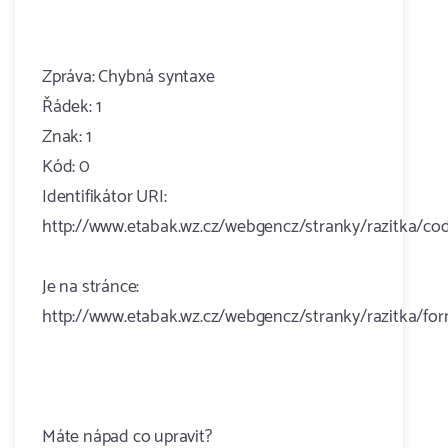
Zpráva: Chybná syntaxe
Řádek: 1
Znak: 1
Kód: 0
Identifikátor URI:
http://www.etabak.wz.cz/webgencz/stranky/razitka/co
Je na stránce:
http://www.etabak.wz.cz/webgencz/stranky/razitka/fo
Máte nápad co upravit?