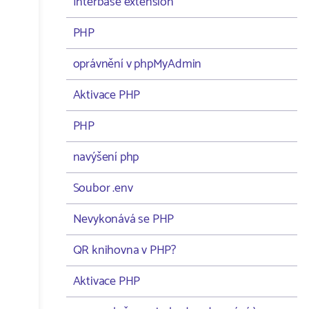
Interbase extension
PHP
oprávnění v phpMyAdmin
Aktivace PHP
PHP
navýšení php
Soubor .env
Nevykonává se PHP
QR knihovna v PHP?
Aktivace PHP