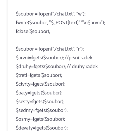
$soubor = fopen("./chat.txt", "w");
fwrite($soubor, "$_POST[text]"."\n$prvni");
fclose($soubor);
$soubor = fopen("./chat.txt", "r");
$prvni=fgets($soubor); //prvni radek
$druhy=fgets($soubor); // druhy radek
$treti=fgets($soubor);
$ctvrty=fgets($soubor);
$paty=fgets($soubor);
$sesty=fgets($soubor);
$sedmy=fgets($soubor);
$osmy=fgets($soubor);
$devaty=fgets($soubor);