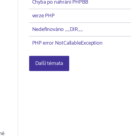
Chyba po nahrání PHPBB
verze PHP
Nedefinováno __DIR__
PHP error NotCallableException
Další témata
amé