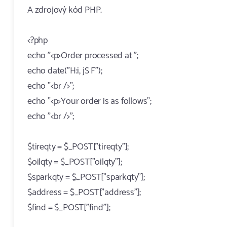
A zdrojový kód PHP.
<?php
echo "<p>Order processed at ";
echo date("H:i, jS F");
echo "<br />";
echo "<p>Your order is as follows";
echo "<br />";
$tireqty = $_POST["tireqty"];
$oilqty = $_POST["oilqty"];
$sparkqty = $_POST["sparkqty"];
$address = $_POST["address"];
$find = $_POST["find"];