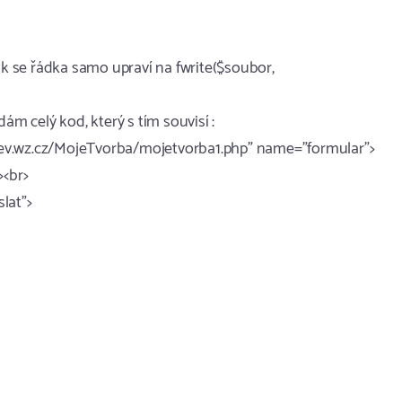
ak se řádka samo upraví na fwrite($soubor,
ám celý kod, který s tím souvisí :
.wz.cz/MojeTvorba/mojetvorba1.php" name="formular">
<br>
lat">