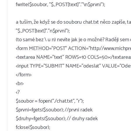
fwrite($soubor, "$_POST[text]"."\n$prvni");
a tuším, že když se do souboru chat.txt něco zapíše, t
"$_POST[text]"."n$prvni");
(to samé bez \ u n) nevíte jak je o možné? Raději sem d
<form METHOD="POST" ACTION="http://www.michprev
<textarea NAME="text" ROWS=10 COLS=50></textarea>
<input TYPE="SUBMIT" NAME="odeslat" VALUE="Odes
</form>
<br>
<?
$soubor = fopen("./chat.txt", "r");
$prvni=fgets($soubor); //prvni radek
$druhy=fgets($soubor); // druhy radek
fclose($soubor);