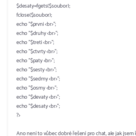
$desaty=fgets($soubor);
fclose($soubor);
echo "$prvni <br>";
echo "$druhy <br>";
echo "$treti <br>";
echo "$ctvrty <br>";
echo "$paty <br>";
echo "$sesty <br>";
echo "$sedmy <br>";
echo "$osmy <br>";
echo "$devaty <br>";
echo "$desaty <br>";
?>
Ano není to vůbec dobré řešení pro chat, ale jak jsem