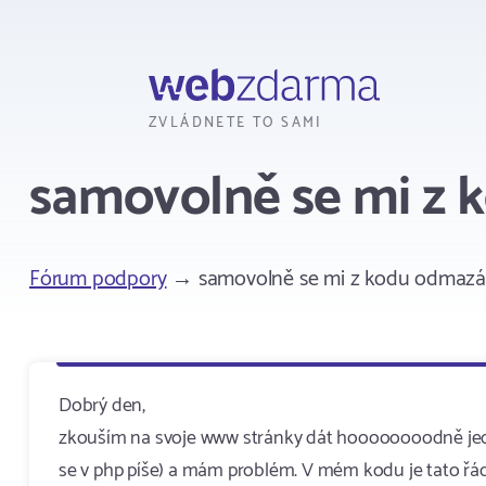
Webzdarma
ZVLÁDNETE TO SAMI
samovolně se mi z 
Fórum podpory
→ samovolně se mi z kodu odmazá
Dobrý den,
zkouším na svoje www stránky dát hoooooooodně jedn
se v php píše) a mám problém. V mém kodu je tato řád