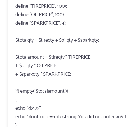
define("TIREPRICE", 100);
define("OILPRICE", 100);
define("SPARKPRICE", 4);
$totalqty = $tireqty + $oilqty + $sparkqty;
$totalamount = $tireqty * TIREPRICE
+ $oilqty * OILPRICE
+ $sparkqty * SPARKPRICE;
if( empty( $totalamount ))
{
echo "<br />";
echo "<font color=red><strong>You did not order anythi
}