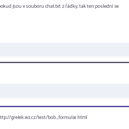
 pokud jsou v souboru chat.txt 2 řádky, tak ten poslední se
: http://grelek.wz.cz/test/bob_formular.html