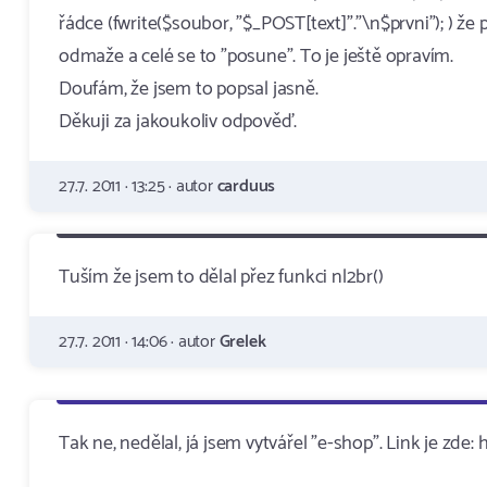
řádce (fwrite($soubor, "$_POST[text]"."\n$prvni"); ) že
odmaže a celé se to "posune". To je ještě opravím.
Doufám, že jsem to popsal jasně.
Děkuji za jakoukoliv odpověď.
27.7. 2011 · 13:25 · autor
carduus
Tuším že jsem to dělal přez funkci nl2br()
27.7. 2011 · 14:06 · autor
Grelek
Tak ne, nedělal, já jsem vytvářel "e-shop". Link je zde