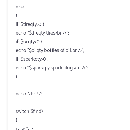
else
{
if( $tireqty>0 )
echo "$tireqty tires<br />";
if( $oilqty>0 )
echo "$oilqty bottles of oil<br />";
if( $sparkqty>0 )
echo "$sparkqty spark plugs<br />";
}
echo "<br />";
switch($find)
{
case "a":