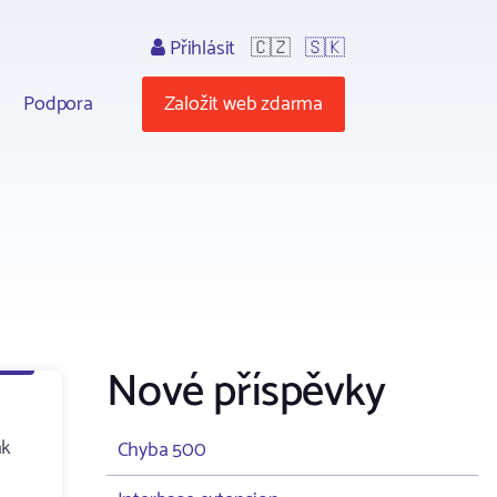
Přihlásit
🇨🇿
🇸🇰
Podpora
Založit web zdarma
Nové příspěvky
ak
Chyba 500