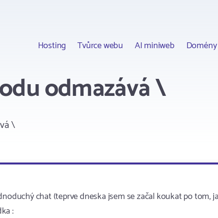
Hosting
Tvůrce webu
AI miniweb
Domény
kodu odmazává \
vá \
oduchý chat (teprve dneska jsem se začal koukat po tom, j
ka :