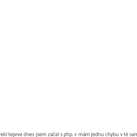
 řekl teprve dnes jsem začal s php. + mám jednu chybu v té s