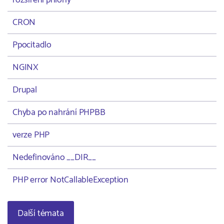
rozšíření přílohy
CRON
Ppocitadlo
NGINX
Drupal
Chyba po nahrání PHPBB
verze PHP
Nedefinováno __DIR__
PHP error NotCallableException
Další témata