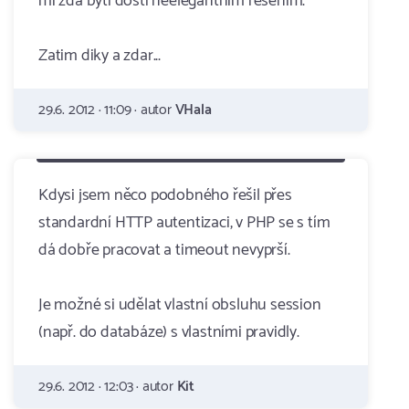
mi zdá býti dosti neelegantním řešením.
Zatim diky a zdar...
29.6. 2012 · 11:09 · autor
VHala
Kdysi jsem něco podobného řešil přes
standardní HTTP autentizaci, v PHP se s tím
dá dobře pracovat a timeout nevyprší.
Je možné si udělat vlastní obsluhu session
(např. do databáze) s vlastními pravidly.
29.6. 2012 · 12:03 · autor
Kit