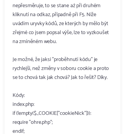
nepřesměruje, to se stane aź při druhém
kliknutí na odkaz, případně při F5. Níže
uvádím uryvky kódů, ze kterých by mělo být
zřejmé co jsem popsal výše, lze to vyzkoušet
na zmíněném webu.
Je možné, že jaksi "proběhnutí kódu" je
rychlejší, než změny v soboru cookie a proto
se to chová tak jak chová? Jak to řešit? Díky.
Kódy:
index.php:
if (!empty($_COOKIE["cookieNick"])):
require "ohre.php";
endif;