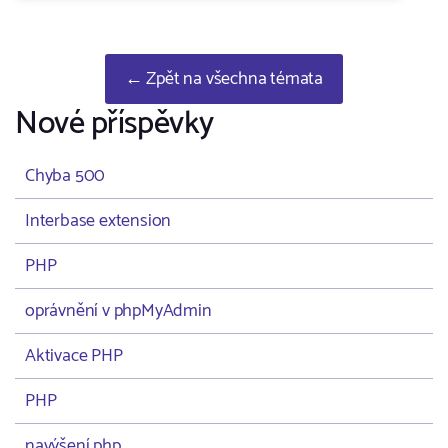
← Zpět na všechna témata
Nové příspěvky
Chyba 500
Interbase extension
PHP
oprávnění v phpMyAdmin
Aktivace PHP
PHP
navýšení php