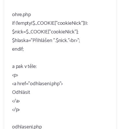
ohre.php
if (!empty($_COOKIE["cookieNick"])):
$nick=$_COOKIE["cookieNick"];
$hlaska="Přihlášen ".$nick."<br>";
endif;
a pak v těle:
<p>
<a href="odhlaseni.php">
Odhlásit
</a>
</p>
odhlaseni.php