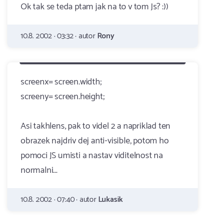
Ok tak se teda ptam jak na to v tom Js? :))
10.8. 2002 · 03:32 · autor
Rony
screenx= screen.width;
screeny= screen.height;
Asi takhlens, pak to videl 2 a napriklad ten
obrazek najdriv dej anti-visible, potom ho
pomoci JS umisti a nastav viditelnost na
normalni...
10.8. 2002 · 07:40 · autor
Lukasik