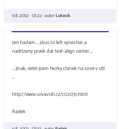
9.8. 2002 · 07:22 · autor
Lukasik
Jen hadam ... zkus to left vynechat a
nadrizeny prvek dat text-align center ...
... jinak, videl jsem hezky clanek na sove v siti
...
http://www.sovavsiti.cz/c02031.html
Radek
9.8. 2002 · 07:37 · autor
Radek