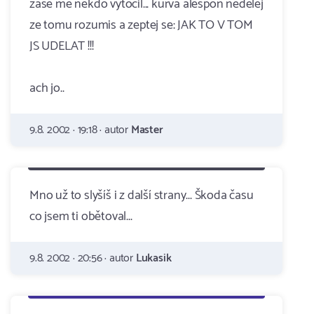
zase mě někdo vytočil... kurva alespon nedelej
ze tomu rozumis a zeptej se: JAK TO V TOM
JS UDELAT !!!
ach jo..
9.8. 2002 · 19:18 · autor
Master
Mno už to slyšíš i z další strany... Škoda času
co jsem ti obětoval...
9.8. 2002 · 20:56 · autor
Lukasik