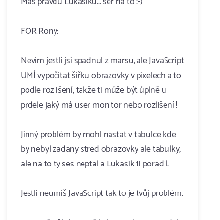
Máš pravdu Lukašíku... ser na to :-)
FOR Rony:
Nevím jestli jsi spadnul z marsu, ale JavaScript
UMÍ vypočítat šířku obrazovky v pixelech a to
podle rozlišení, takže ti může být úplně u
prdele jaký má user monitor nebo rozlišení !
Jinný problém by mohl nastat v tabulce kde
by nebyl zadany stred obrazovky ale tabulky,
ale na to ty ses neptal a Lukasik ti poradil.
Jestli neumíš JavaScript tak to je tvůj problém.