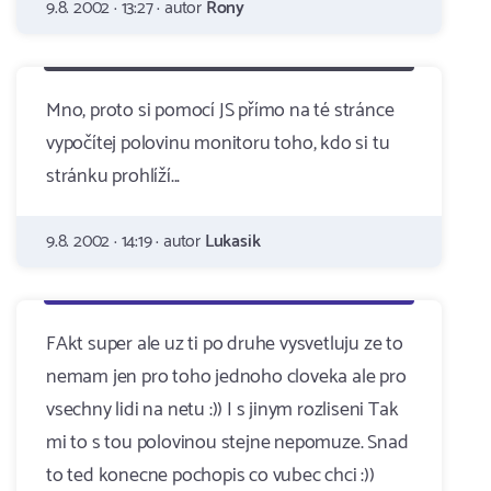
9.8. 2002 · 13:27 · autor
Rony
Mno, proto si pomocí JS přímo na té stránce
vypočítej polovinu monitoru toho, kdo si tu
stránku prohlíží...
9.8. 2002 · 14:19 · autor
Lukasik
FAkt super ale uz ti po druhe vysvetluju ze to
nemam jen pro toho jednoho cloveka ale pro
vsechny lidi na netu :)) I s jinym rozliseni Tak
mi to s tou polovinou stejne nepomuze. Snad
to ted konecne pochopis co vubec chci :))