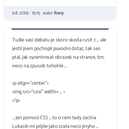
9.8. 2002 · 15:15 · autor
Rony
Tudle vasi debatu je skoro skoda rusit :) ... ale
jestli jsem pochopil puvodni dotaz, tak ses
ptal, jak vycentrovat obrazek na strance, tzn.
neco na zpusob tohohle ...
<p align="center">
<img src="cosi" width= ... >
</p>
... jen pomoci CSS ... to o cem tady zacina
Lukasik mi prijde jako zcela neco jinyho ...