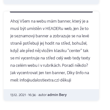
Ahoj Všem na webu mám banner, který je a
musí být umístěn v HEADERu web, jen že to
je seznamový banner a zobrazuje se na levé
straně potřebuji jej hodit na střed, bohužel,
když ale před něj vložím klasiku "center" tak
se mi vycentruje na střed celý web tedy texty
na celém webu i v rubrikách. Poradí někdo?
Jak vycentrovat jen ten banner, Díky (info na
meil: info@udalostiextra.cz) děkuji
13.12. 2021 · 16:34 · autor
admin Bery