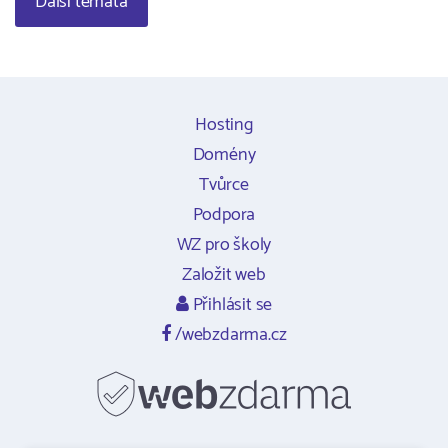
Další témata
Hosting
Domény
Tvůrce
Podpora
WZ pro školy
Založit web
Přihlásit se
/webzdarma.cz