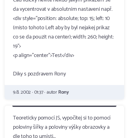
Cau lidicky nevite nekdo jakym prikazem se
da vycentrovat v absolutnim nastaveni např.
<div style="position: absolute; top: 15; left: 10
(misto tohoto Left aby by byl nejakej prikaz
co se da pouzit na center); width: 260; height:
19">
<p align="center">Test</div>
Diky s pozdravem Rony
9.8. 2002 · 01:37 · autor
Rony
Teoreticky pomocí JS, vypočítej si to pomocí
poloviny šířky a poloviny výšky obrazovky a
dle toho to umísti...