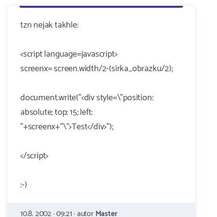
tzn nejak takhle:
<script language=javascript>
screenx= screen.width/2-(sirka_obrazku/2);
document.write("<div style=\"position:
absolute; top: 15; left:
"+screenx+"\">Test</div>");
</script>
:-)
10.8. 2002 · 09:21 · autor
Master