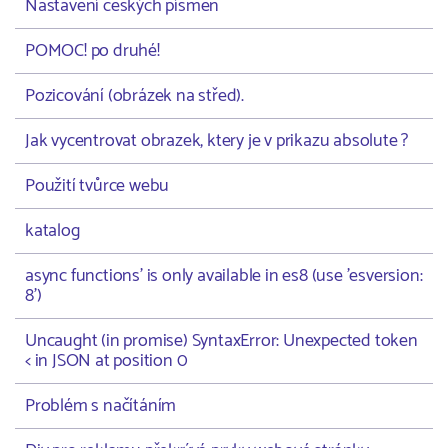
Nastavení českých písmen
POMOC! po druhé!
Pozicování (obrázek na střed).
Jak vycentrovat obrazek, ktery je v prikazu absolute ?
Použití tvůrce webu
katalog
async functions' is only available in es8 (use 'esversion:
8')
Uncaught (in promise) SyntaxError: Unexpected token
< in JSON at position 0
Problém s načítáním