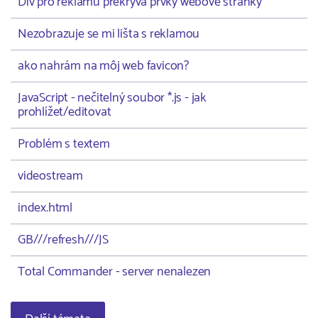
Div pro reklamu překrývá prvky webové stránky
Nezobrazuje se mi lišta s reklamou
ako nahrám na môj web favicon?
JavaScript - nečitelný soubor *.js - jak
prohlížet/editovat
Problém s textem
videostream
index.html
GB///refresh///JS
Total Commander - server nenalezen