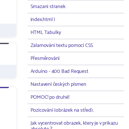
Smazani stranek
index.html )
HTML Tabulky
Zalamování textu pomocí CSS
Přesměrování
Arduino - 400 Bad Request
Nastavení českých písmen
POMOC! po druhé!
Pozicování (obrázek na střed).
Jak vycentrovat obrazek, ktery je v prikazu