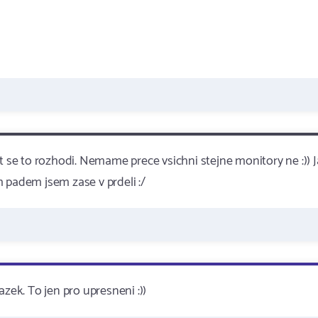
t se to rozhodi. Nemame prece vsichni stejne monitory ne :)) J
 padem jsem zase v prdeli :/
zek. To jen pro upresneni :))