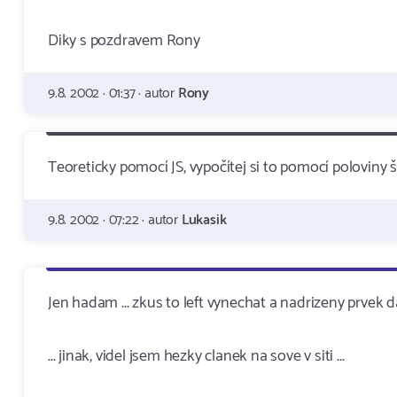
Diky s pozdravem Rony
9.8. 2002 · 01:37 · autor
Rony
Teoreticky pomocí JS, vypočítej si to pomocí poloviny š
9.8. 2002 · 07:22 · autor
Lukasik
Jen hadam ... zkus to left vynechat a nadrizeny prvek dat
... jinak, videl jsem hezky clanek na sove v siti ...