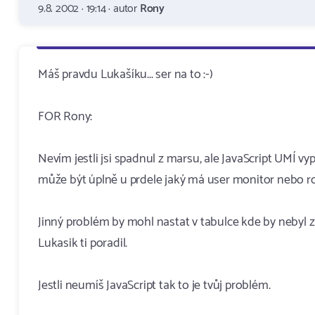
9.8. 2002 · 19:14 · autor
Rony
Máš pravdu Lukašíku... ser na to :-)
FOR Rony:
Nevím jestli jsi spadnul z marsu, ale JavaScript UMÍ vyp
může být úplně u prdele jaký má user monitor nebo roz
Jinný problém by mohl nastat v tabulce kde by nebyl za
Lukasik ti poradil.
Jestli neumíš JavaScript tak to je tvůj problém.