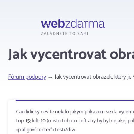
Webzdarma
ZVLÁDNETE TO SAMI
Jak vycentrovat obra
Fórum podpory
→ Jak vycentrovat obrazek, ktery je 
Cau lidicky nevite nekdo jakym prikazem se da vycentro
top: 15; left: 10 (misto tohoto Left aby by byl nejakej pr
<p align="center">Test</div>