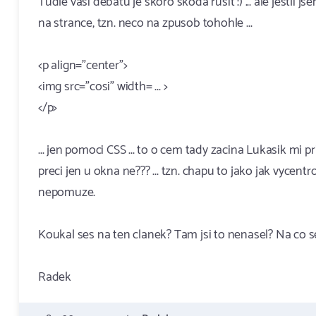
Tudle vasi debatu je skoro skoda rusit :) ... ale jestli 
na strance, tzn. neco na zpusob tohohle ...
<p align="center">
<img src="cosi" width= ... >
</p>
... jen pomoci CSS ... to o cem tady zacina Lukasik mi pr
preci jen u okna ne??? ... tzn. chapu to jako jak vycent
nepomuze.
Koukal ses na ten clanek? Tam jsi to nenasel? Na co se
Radek