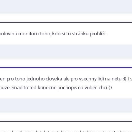
olovinu monitoru toho, kdo si tu stránku prohlíží...
n pro toho jednoho cloveka ale pro vsechny lidi na netu :)) I 
muze. Snad to ted konecne pochopis co vubec chci :))