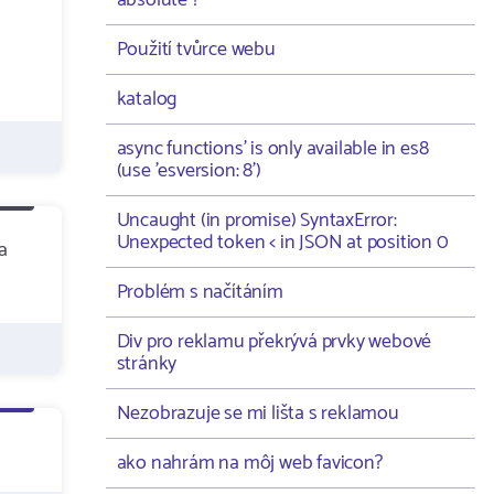
absolute ?
Použití tvůrce webu
katalog
async functions' is only available in es8
(use 'esversion: 8')
Uncaught (in promise) SyntaxError:
Unexpected token < in JSON at position 0
a
Problém s načítáním
Div pro reklamu překrývá prvky webové
stránky
Nezobrazuje se mi lišta s reklamou
ako nahrám na môj web favicon?