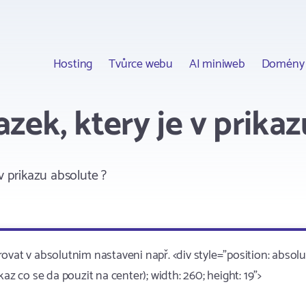
Hosting
Tvůrce webu
AI miniweb
Domény
zek, ktery je v prikaz
v prikazu absolute ?
vat v absolutnim nastaveni např. <div style="position: absolu
ikaz co se da pouzit na center); width: 260; height: 19">