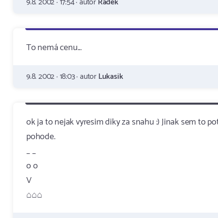
9.8. 2002 · 17:54 · autor
Radek
To nemá cenu...
9.8. 2002 · 18:03 · autor
Lukasik
ok ja to nejak vyresim diky za snahu :) Jinak sem to po
pohode.
_ _
o o
V
⌂⌂⌂