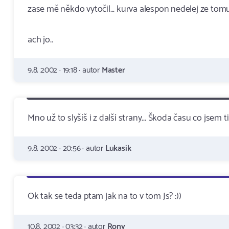
zase mě někdo vytočil... kurva alespon nedelej ze tom
ach jo..
9.8. 2002 · 19:18 · autor
Master
Mno už to slyšíš i z další strany... Škoda času co jsem ti
9.8. 2002 · 20:56 · autor
Lukasik
Ok tak se teda ptam jak na to v tom Js? :))
10.8. 2002 · 03:32 · autor
Rony