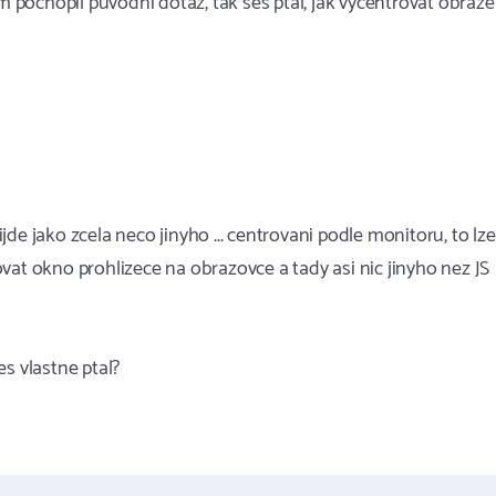
jsem pochopil puvodni dotaz, tak ses ptal, jak vycentrovat obraz
ijde jako zcela neco jinyho ... centrovani podle monitoru, to lze
rovat okno prohlizece na obrazovce a tady asi nic jinyho nez JS
s vlastne ptal?