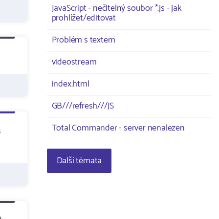
JavaScript - nečitelný soubor *.js - jak
prohlížet/editovat
Problém s textem
videostream
index.html
GB///refresh///JS
Total Commander - server nenalezen
s
Další témata