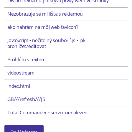
Div pro reklamu překrývá prvky webové stránky
Nezobrazuje se mi lišta s reklamou
ako nahrám na môj web favicon?
JavaScript - nečitelný soubor *.js - jak
prohlížet/editovat
Problém s textem
videostream
index.html
GB///refresh///JS
Total Commander - server nenalezen