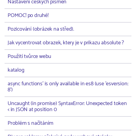
Nastavení českých písmen
POMOC! po druhé!
Pozicování (obrázek na střed).
Jak vycentrovat obrazek, ktery je v prikazu absolute ?
Použití tvůrce webu
katalog
async functions' is only available in es8 (use 'esversion:
8')
Uncaught (in promise) SyntaxError: Unexpected token
< in JSON at position 0
Problém s načítáním