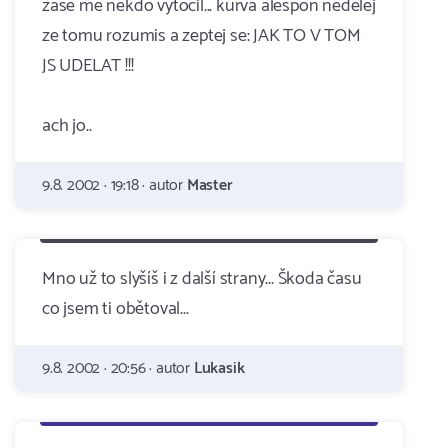
zase mě někdo vytočil... kurva alespon nedelej
ze tomu rozumis a zeptej se: JAK TO V TOM
JS UDELAT !!!
ach jo..
9.8. 2002 · 19:18 · autor
Master
Mno už to slyšíš i z další strany... Škoda času
co jsem ti obětoval...
9.8. 2002 · 20:56 · autor
Lukasik