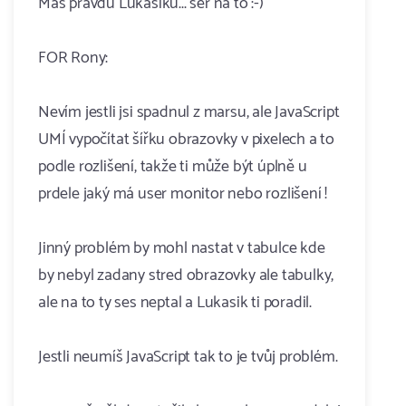
Máš pravdu Lukašíku... ser na to :-)
FOR Rony:
Nevím jestli jsi spadnul z marsu, ale JavaScript
UMÍ vypočítat šířku obrazovky v pixelech a to
podle rozlišení, takže ti může být úplně u
prdele jaký má user monitor nebo rozlišení !
Jinný problém by mohl nastat v tabulce kde
by nebyl zadany stred obrazovky ale tabulky,
ale na to ty ses neptal a Lukasik ti poradil.
Jestli neumíš JavaScript tak to je tvůj problém.