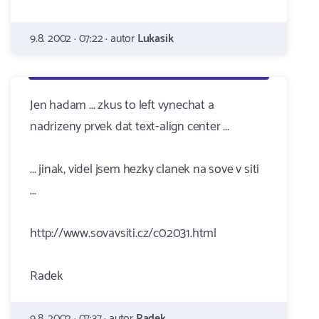
9.8. 2002 · 07:22 · autor
Lukasik
Jen hadam ... zkus to left vynechat a
nadrizeny prvek dat text-align center ...
... jinak, videl jsem hezky clanek na sove v siti
...
http://www.sovavsiti.cz/c02031.html
Radek
9.8. 2002 · 07:37 · autor
Radek