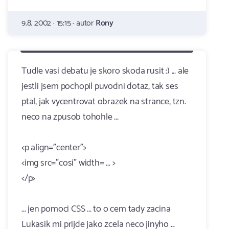
9.8. 2002 · 15:15 · autor
Rony
Tudle vasi debatu je skoro skoda rusit :) ... ale
jestli jsem pochopil puvodni dotaz, tak ses
ptal, jak vycentrovat obrazek na strance, tzn.
neco na zpusob tohohle ...
<p align="center">
<img src="cosi" width= ... >
</p>
... jen pomoci CSS ... to o cem tady zacina
Lukasik mi prijde jako zcela neco jinyho ...