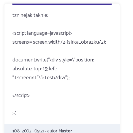
tzn nejak takhle:
<script language=javascript>
screenx= screen.width/2-(sirka_obrazku/2);
document.write("<div style=\"position:
absolute; top: 15; left:
"+screenx+"\">Test</div>");
</script>
:-)
10.8. 2002 · 09:21 · autor
Master