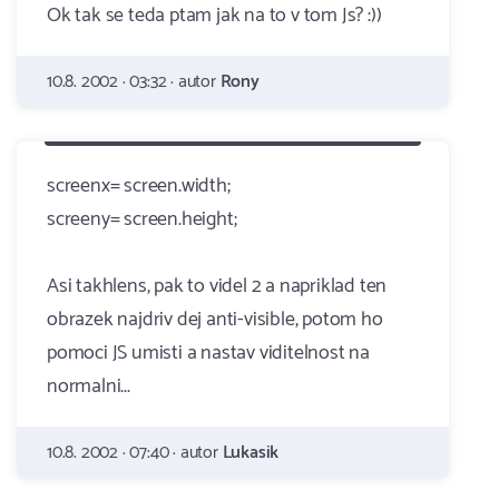
Ok tak se teda ptam jak na to v tom Js? :))
10.8. 2002 · 03:32 · autor
Rony
screenx= screen.width;
screeny= screen.height;
Asi takhlens, pak to videl 2 a napriklad ten
obrazek najdriv dej anti-visible, potom ho
pomoci JS umisti a nastav viditelnost na
normalni...
10.8. 2002 · 07:40 · autor
Lukasik