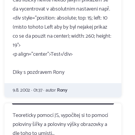
Cau lidicky nevite nekdo jakym prikazem se
da vycentrovat v absolutnim nastaveni např.
<div style="position: absolute; top: 15; left: 10
(misto tohoto Left aby by byl nejakej prikaz
co se da pouzit na center); width: 260; height:
19">
<p align="center">Test</div>
Diky s pozdravem Rony
9.8. 2002 · 01:37 · autor
Rony
Teoreticky pomocí JS, vypočítej si to pomocí
poloviny šířky a poloviny výšky obrazovky a
dle toho to umísti...