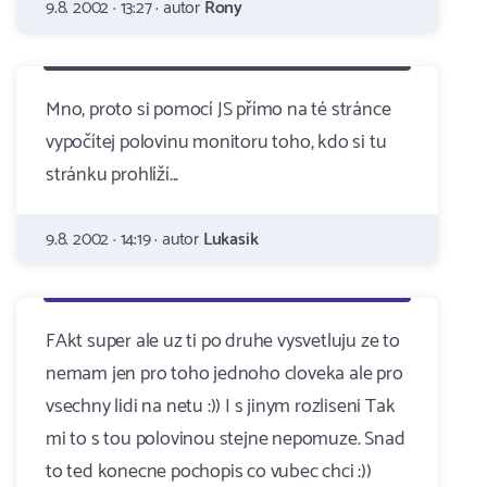
9.8. 2002 · 13:27 · autor
Rony
Mno, proto si pomocí JS přímo na té stránce
vypočítej polovinu monitoru toho, kdo si tu
stránku prohlíží...
9.8. 2002 · 14:19 · autor
Lukasik
FAkt super ale uz ti po druhe vysvetluju ze to
nemam jen pro toho jednoho cloveka ale pro
vsechny lidi na netu :)) I s jinym rozliseni Tak
mi to s tou polovinou stejne nepomuze. Snad
to ted konecne pochopis co vubec chci :))