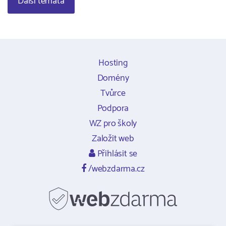
Další témata
Hosting
Domény
Tvůrce
Podpora
WZ pro školy
Založit web
Přihlásit se
/webzdarma.cz