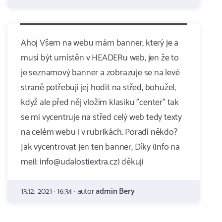
Ahoj Všem na webu mám banner, který je a
musí být umístěn v HEADERu web, jen že to
je seznamový banner a zobrazuje se na levé
straně potřebuji jej hodit na střed, bohužel,
když ale před něj vložím klasiku "center" tak
se mi vycentruje na střed celý web tedy texty
na celém webu i v rubrikách. Poradí někdo?
Jak vycentrovat jen ten banner, Díky (info na
meil: info@udalostiextra.cz) děkuji
13.12. 2021 · 16:34 · autor
admin Bery