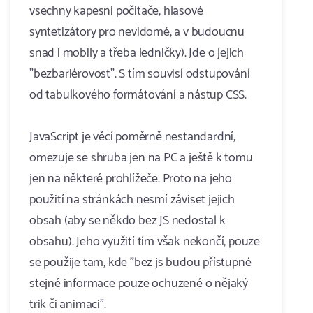
vsechny kapesní počítače, hlasové
syntetizátory pro nevidomé, a v budoucnu
snad i mobily a třeba ledničky). Jde o jejich
"bezbariérovost". S tím souvisí odstupování
od tabulkového formátování a nástup CSS.
JavaScript je věcí poměrně nestandardní,
omezuje se shruba jen na PC a ještě k tomu
jen na některé prohlížeče. Proto na jeho
použití na stránkách nesmí záviset jejich
obsah (aby se někdo bez JS nedostal k
obsahu). Jeho využití tím však nekončí, pouze
se použije tam, kde "bez js budou přístupné
stejné informace pouze ochuzené o nějaký
trik či animaci".