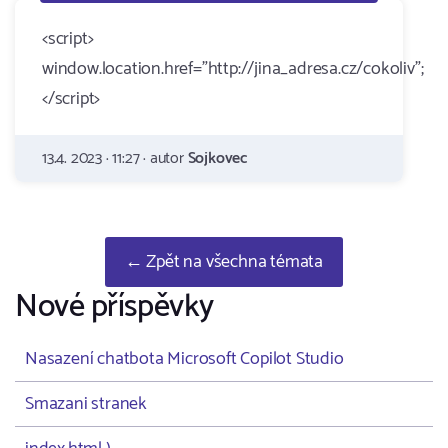
<script>
window.location.href="http://jina_adresa.cz/cokoliv";
</script>
13.4. 2023 · 11:27 · autor
Sojkovec
← Zpět na všechna témata
Nové příspěvky
Nasazení chatbota Microsoft Copilot Studio
Smazani stranek