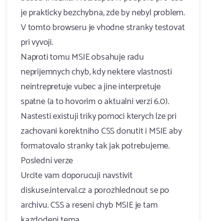
je prakticky bezchybna, zde by nebyl problem.
V tomto browseru je vhodne stranky testovat
pri vyvoji.
Naproti tomu MSIE obsahuje radu
neprijemnych chyb, kdy nektere vlastnosti
neintrepretuje vubec a jine interpretuje
spatne (a to hovorim o aktualni verzi 6.0).
Nastesti existuji triky pomoci kterych lze pri
zachovani korektniho CSS donutit i MSIE aby
formatovalo stranky tak jak potrebujeme.
Poslední verze
Urcite vam doporucuji navstivit
diskuse.interval.cz a porozhlednout se po
archivu. CSS a reseni chyb MSIE je tam
kazdodeni tema.