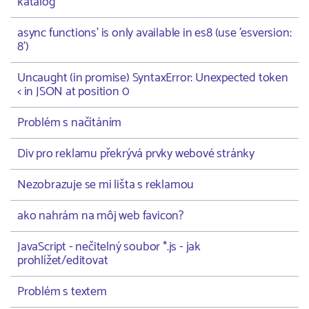
katalog
async functions' is only available in es8 (use 'esversion:
8')
Uncaught (in promise) SyntaxError: Unexpected token
< in JSON at position 0
Problém s načítáním
Div pro reklamu překrývá prvky webové stránky
Nezobrazuje se mi lišta s reklamou
ako nahrám na môj web favicon?
JavaScript - nečitelný soubor *.js - jak
prohlížet/editovat
Problém s textem