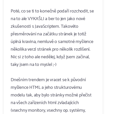
Poté, co se ti to konečně podaří rozchodit, se
na to ale VYKAŠLI a ber to jen jako nové
zkušenosti s JavaScriptem. Takovéto
přesměrování na začátku stránek je totiž
úplná kravina, nemluvě o samotné myšlence
několika verzí stránek pro několik rozlišení.
Nic si z toho ale nedělej, když jsem začínal,
taky jsem na to myslel ;-)
Dnešním trendem je vracet se k původní
myšlence HTML a jeho strukturovému
modelu tak, aby bylo stránky možné přečíst
na všech zařízeních html zvladajících
(vsechny monitory, vsechny op. systémy,