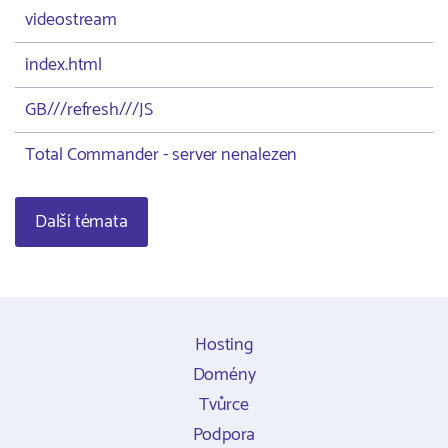
videostream
index.html
GB///refresh///JS
Total Commander - server nenalezen
Další témata
Hosting
Domény
Tvůrce
Podpora