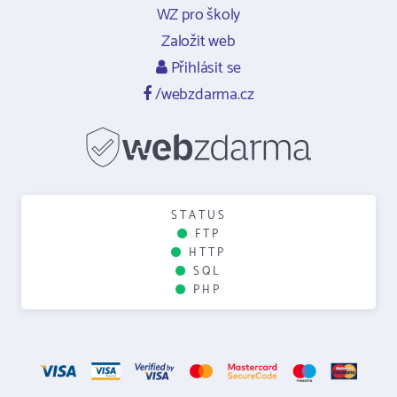
WZ pro školy
Založit web
Přihlásit se
/webzdarma.cz
STATUS
FTP
HTTP
SQL
PHP