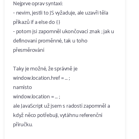
Nejprve oprav syntaxi:
- nevim, jestli to JS vyžaduje, ale uzavři těla
příkazů if a else do { }
- potom jsi zapomněl ukončovací znak ; jak u
definovaní proměnné, tak u toho
přesměrování
Taky je možné, že správně je
window.location.href = ... ;
namísto
window.location = ... ;
ale JavaScript už jsem s radostí zapomněl a
když něco potřebuji, vytáhnu referenční
příručku.