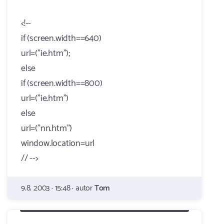
<!--
if (screen.width==640)
url=("ie.htm");
else
if (screen.width==800)
url=("ie.htm")
else
url=("nn.htm")
window.location=url
// -->
9.8. 2003 · 15:48 · autor
Tom