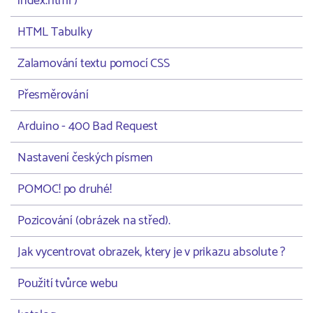
index.html )
HTML Tabulky
Zalamování textu pomocí CSS
Přesměrování
Arduino - 400 Bad Request
Nastavení českých písmen
POMOC! po druhé!
Pozicování (obrázek na střed).
Jak vycentrovat obrazek, ktery je v prikazu absolute ?
Použití tvůrce webu