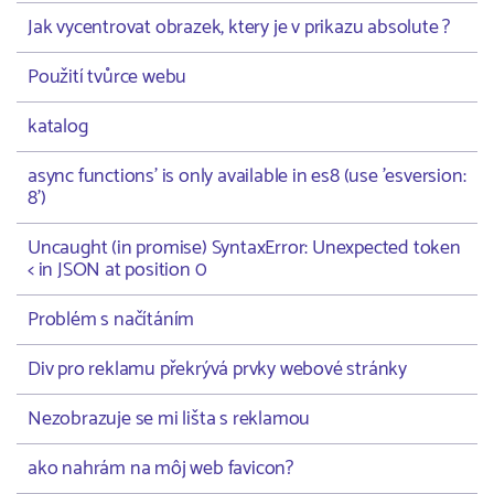
Jak vycentrovat obrazek, ktery je v prikazu absolute ?
Použití tvůrce webu
katalog
async functions' is only available in es8 (use 'esversion:
8')
Uncaught (in promise) SyntaxError: Unexpected token
< in JSON at position 0
Problém s načítáním
Div pro reklamu překrývá prvky webové stránky
Nezobrazuje se mi lišta s reklamou
ako nahrám na môj web favicon?