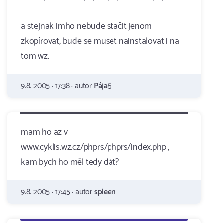
a stejnak imho nebude stačit jenom
zkopírovat, bude se muset nainstalovat i na
tom wz.
9.8. 2005 · 17:38 · autor
Pája5
mam ho az v
www.cyklis.wz.cz/phprs/phprs/index.php ,
kam bych ho měl tedy dát?
9.8. 2005 · 17:45 · autor
spleen