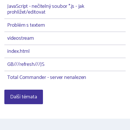
JavaScript - nečitelný soubor *.js - jak
prohlížet/editovat
Problém s textem
videostream
index.html
GB///refresh///JS
Total Commander - server nenalezen
Další témata