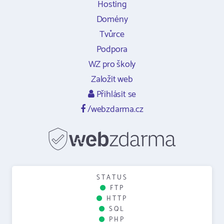
Hosting
Domény
Tvůrce
Podpora
WZ pro školy
Založit web
Přihlásit se
/webzdarma.cz
STATUS
FTP
HTTP
SQL
PHP