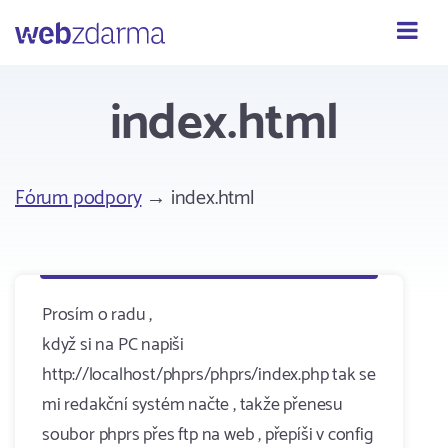
Webzdarma
index.html
Fórum podpory
→ index.html
Prosím o radu ,
když si na PC napiši
http://localhost/phprs/phprs/index.php tak se
mi redakční systém načte , takže přenesu
soubor phprs přes ftp na web , přepíši v config