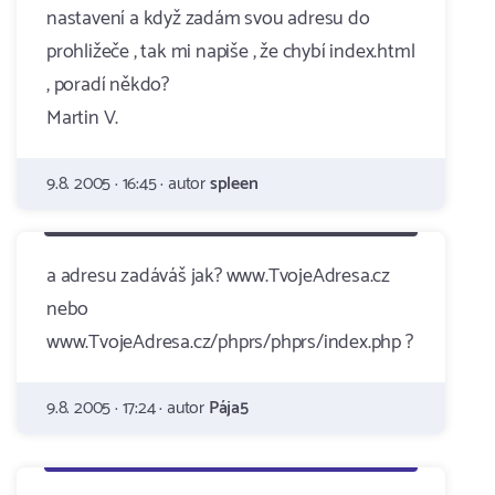
nastavení a když zadám svou adresu do
prohližeče , tak mi napiše , že chybí index.html
, poradí někdo?
Martin V.
9.8. 2005 · 16:45 · autor
spleen
a adresu zadáváš jak? www.TvojeAdresa.cz
nebo
www.TvojeAdresa.cz/phprs/phprs/index.php ?
9.8. 2005 · 17:24 · autor
Pája5