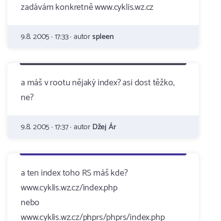
zadávám konkretně www.cyklis.wz.cz
9.8. 2005 · 17:33 · autor
spleen
a máš v rootu nějaký index? asi dost těžko,
ne?
9.8. 2005 · 17:37 · autor
Džej Ár
a ten index toho RS máš kde?
www.cyklis.wz.cz/index.php
nebo
www.cyklis.wz.cz/phprs/phprs/index.php