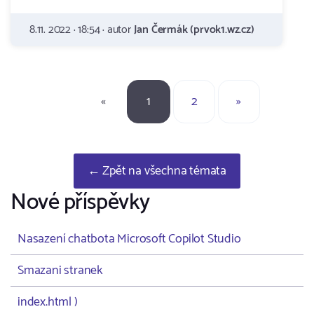
8.11. 2022 · 18:54 · autor
Jan Čermák (prvok1.wz.cz)
«
1
2
»
← Zpět na všechna témata
Nové příspěvky
Nasazení chatbota Microsoft Copilot Studio
Smazani stranek
index.html )