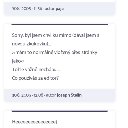
30.8. 2005 · 11:56 · autor
pája
Sorry, byl jsem chvilku mimo (dával jsem si
novou zkukovku)...
>>mám to normálně vložený přes stránky
jako<<
Tohle vážně nechápu....
Co používáš za editor?
30.8. 2005 · 12:08 · autor
Joseph Stalin
Heeeeeeeeeeeeeeeej