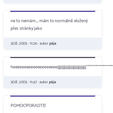
ne to nemám.... mám to normálně vložený
přes stránky jako
30.8. 2005 · 11:26 · autor
pája
heeeeeeeeeeeeeeeeeeeejjjjjjjjjjjjjjjjjjjjjjjjjjjjjj""""""""""""""""""
30.8. 2005 · 11:47 · autor
pája
POMOC!PORADTE!