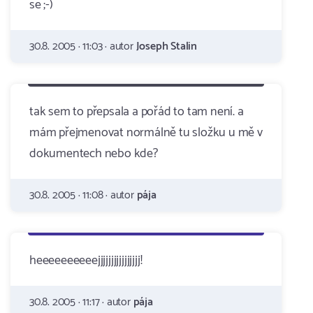
se ;-)
30.8. 2005 · 11:03 · autor
Joseph Stalin
tak sem to přepsala a pořád to tam není. a
mám přejmenovat normálně tu složku u mě v
dokumentech nebo kde?
30.8. 2005 · 11:08 · autor
pája
heeeeeeeeeejjjjjjjjjjjjjjjj!
30.8. 2005 · 11:17 · autor
pája