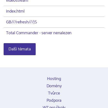
videostream
index.html
GB///refresh///JS
Total Commander - server nenalezen
Další témata
Hosting
Domény
Tvůrce
Podpora
WZ pro školy