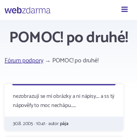
Webzdarma
POMOC! po druhé!
Fórum podpory
→ POMOC! po druhé!
nezobrazují se mi obrázky a ni nápisy.... a ss tý
nápověfy to moc nechápu......
30.8. 2005 · 10:41 · autor
pája