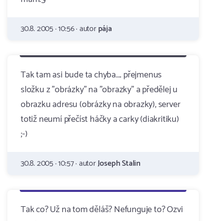
30.8. 2005 · 10:56 · autor
pája
Tak tam asi bude ta chyba.... přejmenus
složku z "obrázky" na "obrazky" a předělej u
obrazku adresu (obrázky na obrazky), server
totiž neumí přečíst háčky a carky (diakritiku)
;-)
30.8. 2005 · 10:57 · autor
Joseph Stalin
Tak co? Už na tom děláš? Nefunguje to? Ozvi