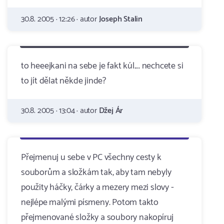
30.8. 2005 · 12:26 · autor
Joseph Stalin
to heeejkani na sebe je fakt kúl.... nechcete si
to jít dělat někde jinde?
30.8. 2005 · 13:04 · autor
Džej Ár
Přejmenuj u sebe v PC všechny cesty k
souborům a složkám tak, aby tam nebyly
použity háčky, čárky a mezery mezi slovy -
nejlépe malými písmeny. Potom takto
přejmenované složky a soubory nakopíruj