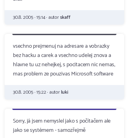
30.8. 2005 · 15:14 · autor
skaff
vsechno prejmenuj na adresare a vobrazky
bez hacku a carek a vsechno udelej znova a
hlavne tu uz nehejkej, s pocitacem nic nemas,
mas problem ze pouzivas Microsoft software
30.8. 2005 · 15:22 · autor
luki
Sorry, já jsem nemyslel jako s počítačem ale
jako se systémem - samozřejmě