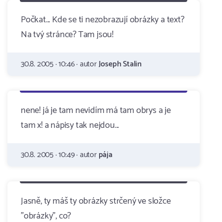
Počkat... Kde se ti nezobrazují obrázky a text?
Na tvý stránce? Tam jsou!
30.8. 2005 · 10:46 · autor
Joseph Stalin
nene! já je tam nevidím má tam obrys a je
tam x! a nápisy tak nejdou...
30.8. 2005 · 10:49 · autor
pája
Jasně, ty máš ty obrázky strčený ve složce
"obrázky", co?