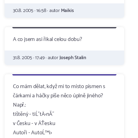
30.8. 2005 · 16:58 · autor
Maikis
A co jsem asi řikal celou dobu?
31.8. 2005 · 17:49 · autor
Joseph Stalin
Co mám dělat, když mi to místo písmen s
čárkami a háčky píše něco úplně jiného?
Např.:
tištěný - tiĹˇtÄ›nĂ˝
v Česku - v ÄŤesku
Autoři - AutoĹ™i>