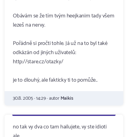
Obávám se že tím tvým heejkanim tady všem
lezeš na nervy.
Pořádně si pročti tohle. Já už na to byl také
odkázán od jiných uživatelů:
http://stare.cz/otazky/
je to dlouhý, ale fakticky ti to pomůže..
30.8. 2005 · 14:29 · autor
Maikis
no tak vy dva co tam hailujete, vy ste idioti
ale...