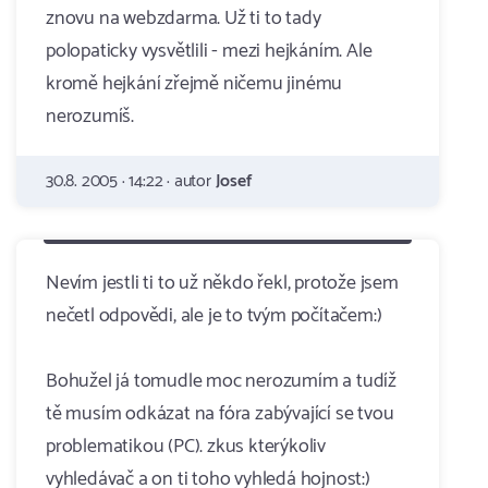
znovu na webzdarma. Už ti to tady
polopaticky vysvětlili - mezi hejkáním. Ale
kromě hejkání zřejmě ničemu jinému
nerozumíš.
30.8. 2005 · 14:22 · autor
Josef
Nevím jestli ti to už někdo řekl, protože jsem
nečetl odpovědi, ale je to tvým počítačem:)
Bohužel já tomudle moc nerozumím a tudíž
tě musím odkázat na fóra zabývající se tvou
problematikou (PC). zkus kterýkoliv
vyhledávač a on ti toho vyhledá hojnost:)