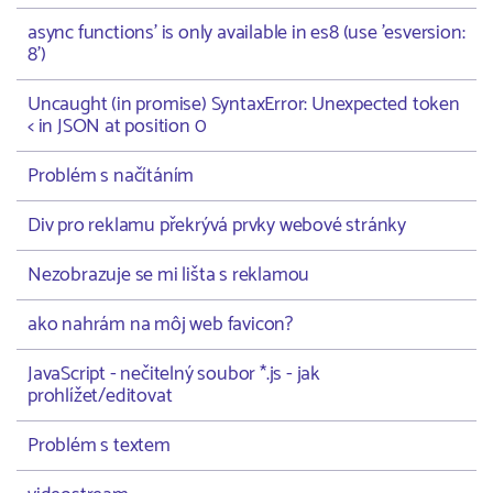
async functions' is only available in es8 (use 'esversion:
8')
Uncaught (in promise) SyntaxError: Unexpected token
< in JSON at position 0
Problém s načítáním
Div pro reklamu překrývá prvky webové stránky
Nezobrazuje se mi lišta s reklamou
ako nahrám na môj web favicon?
JavaScript - nečitelný soubor *.js - jak
prohlížet/editovat
Problém s textem