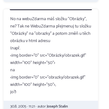
No na webuZdarma máš složku "Obrázky",
ne? Tak ne WebuZdarma přejmenuj tu složku
"Obrázky" na "obrazky" a potom změň u těch
obrázku v html adresu
(např.
<img border="0" src="Obrázky/obrazek.gif"
width="100" height="50">
na
<img border="0" src="obrazky/obrazek.gif"
width="100" height="50">,
jo?)
30.8. 2005 · 11:21 · autor
Joseph Stalin