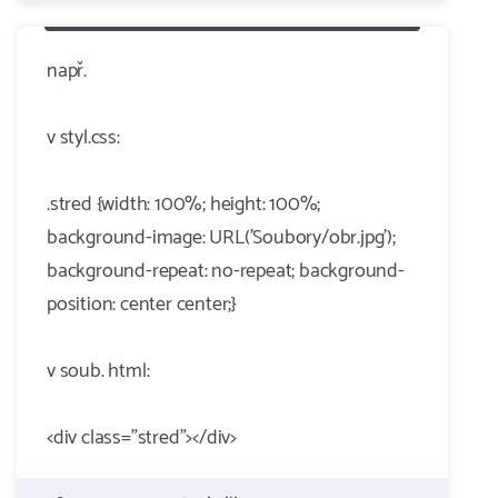
např.
v styl.css:
.stred {width: 100%; height: 100%;
background-image: URL('Soubory/obr.jpg');
background-repeat: no-repeat; background-
position: center center;}
v soub. html:
<div class="stred"></div>