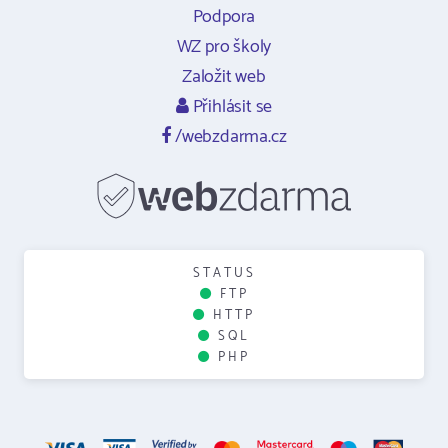
Podpora
WZ pro školy
Založit web
Přihlásit se
/webzdarma.cz
STATUS
FTP
HTTP
SQL
PHP