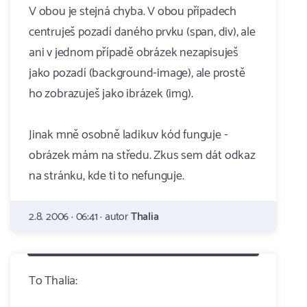
V obou je stejná chyba. V obou případech
centruješ pozadí daného prvku (span, div), ale
ani v jednom případě obrázek nezapisuješ
jako pozadí (background-image), ale prostě
ho zobrazuješ jako ibrázek (img).
Jinak mně osobně ladikuv kód funguje -
obrázek mám na středu. Zkus sem dát odkaz
na stránku, kde ti to nefunguje.
2.8. 2006 · 06:41 · autor
Thalia
To Thalia: