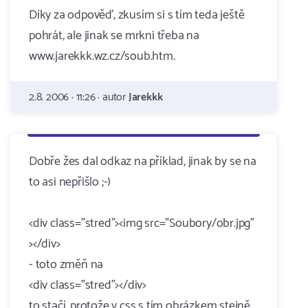
Díky za odpověď, zkusím si s tím teda ještě
pohrát, ale jinak se mrkni třeba na
www.jarekkk.wz.cz/soub.htm.
2.8. 2006 · 11:26 · autor
Jarekkk
Dobře žes dal odkaz na příklad, jinak by se na
to asi nepřišlo ;-)
<div class="stred"><img src="Soubory/obr.jpg"
></div>
- toto změň na
<div class="stred"></div>
to stačí, protože v css s tím obrázkem stejně