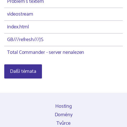
Problém s textem
videostream
index.html
GB///refresh///JS
Total Commander - server nenalezen
Další témata
Hosting
Domény
Tvůrce