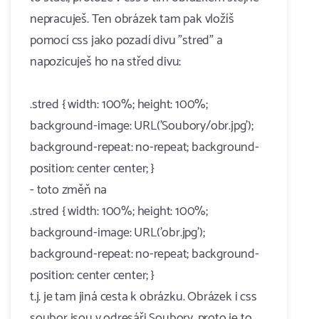
nepracuješ. Ten obrázek tam pak vložíš
pomocí css jako pozadí divu "stred" a
napozicuješ ho na střed divu:
.stred { width: 100%; height: 100%;
background-image: URL('Soubory/obr.jpg');
background-repeat: no-repeat; background-
position: center center; }
- toto změň na
.stred { width: 100%; height: 100%;
background-image: URL('obr.jpg');
background-repeat: no-repeat; background-
position: center center; }
t.j. je tam jiná cesta k obrázku. Obrázek i css
soubor jsou v odresáři Soubory, proto je to