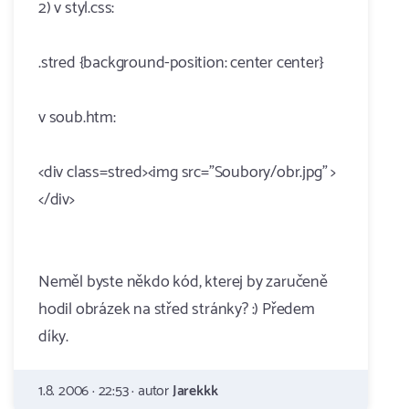
2) v styl.css:
.stred {background-position: center center}
v soub.htm:
<div class=stred><img src="Soubory/obr.jpg" >
</div>
Neměl byste někdo kód, kterej by zaručeně
hodil obrázek na střed stránky? :) Předem
díky.
1.8. 2006 · 22:53 · autor
Jarekkk