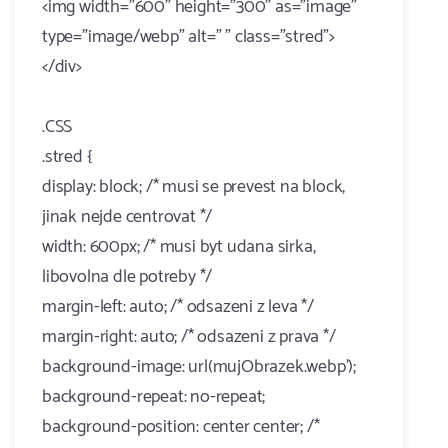
<img width="600" height="300" as="image"
type="image/webp" alt=" " class="stred">
</div>
.CSS
.stred {
display: block; /* musi se prevest na block,
jinak nejde centrovat */
width: 600px; /* musi byt udana sirka,
libovolna dle potreby */
margin-left: auto; /* odsazeni z leva */
margin-right: auto; /* odsazeni z prava */
background-image: url(mujObrazek.webp');
background-repeat: no-repeat;
background-position: center center; /*