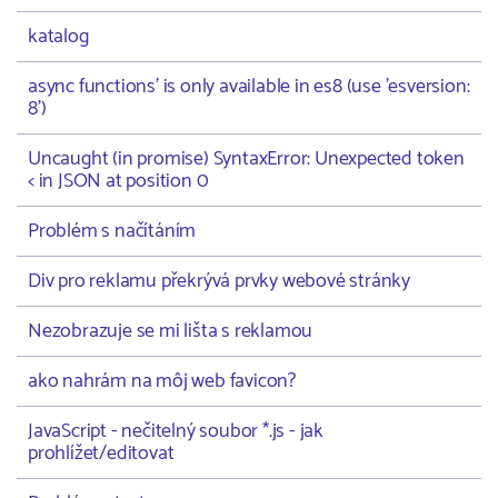
katalog
async functions' is only available in es8 (use 'esversion:
8')
Uncaught (in promise) SyntaxError: Unexpected token
< in JSON at position 0
Problém s načítáním
Div pro reklamu překrývá prvky webové stránky
Nezobrazuje se mi lišta s reklamou
ako nahrám na môj web favicon?
JavaScript - nečitelný soubor *.js - jak
prohlížet/editovat