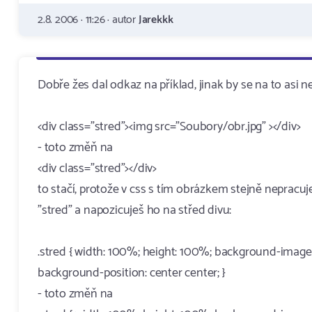
2.8. 2006 · 11:26 · autor
Jarekkk
Dobře žes dal odkaz na příklad, jinak by se na to asi nep
<div class="stred"><img src="Soubory/obr.jpg" ></div>
- toto změň na
<div class="stred"></div>
to stačí, protože v css s tím obrázkem stejně nepracu
"stred" a napozicuješ ho na střed divu:
.stred { width: 100%; height: 100%; background-image:
background-position: center center; }
- toto změň na