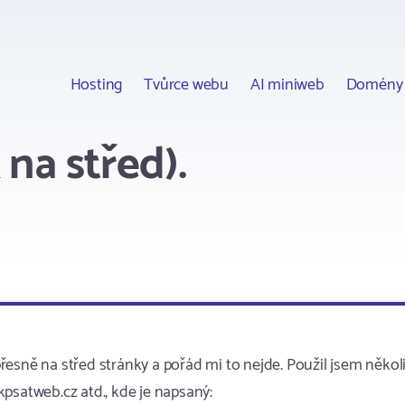
Hosting
Tvůrce webu
AI miniweb
Domény
na střed).
esně na střed stránky a pořád mi to nejde. Použil jsem někol
psatweb.cz atd., kde je napsaný: