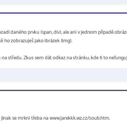
zadí daného prvku (span, div), ale ani v jednom případě obrá
ě ho zobrazuješ jako ibrázek (img).
a středu. Zkus sem dát odkaz na stránku, kde ti to nefunguj
le jinak se mrkni třeba na www.jarekkk.wz.cz/soub.htm.