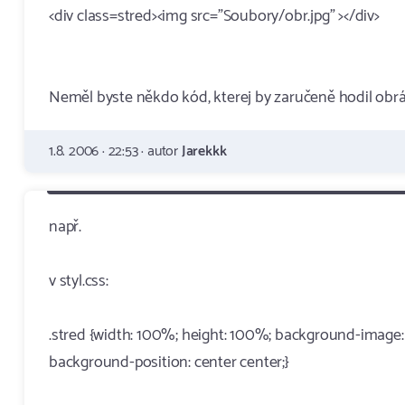
<div class=stred><img src="Soubory/obr.jpg" ></div>
Neměl byste někdo kód, kterej by zaručeně hodil obráz
1.8. 2006 · 22:53 · autor
Jarekkk
např.
v styl.css:
.stred {width: 100%; height: 100%; background-image:
background-position: center center;}