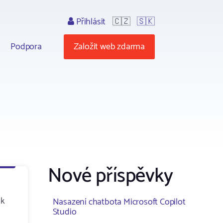
Přihlásit
🇨🇿
🇸🇰
Podpora
Založit web zdarma
Nové příspěvky
ik
Nasazení chatbota Microsoft Copilot
Studio