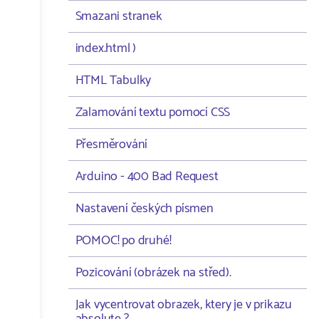
Smazani stranek
index.html )
HTML Tabulky
Zalamování textu pomocí CSS
Přesměrování
Arduino - 400 Bad Request
Nastavení českých písmen
POMOC! po druhé!
Pozicování (obrázek na střed).
Jak vycentrovat obrazek, ktery je v prikazu