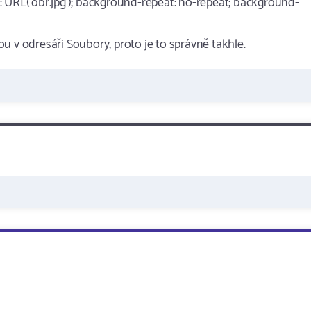
 URL('obr.jpg'); background-repeat: no-repeat; background-
sou v odresáři Soubory, proto je to správně takhle.