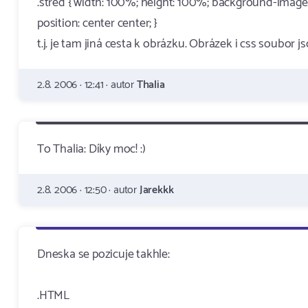
.stred { width: 100%; height: 100%; background-image:
position: center center; }
t.j. je tam jiná cesta k obrázku. Obrázek i css soubor j
2.8. 2006 · 12:41 · autor
Thalia
To Thalia: Díky moc! :)
2.8. 2006 · 12:50 · autor
Jarekkk
Dneska se pozicuje takhle:
.HTML