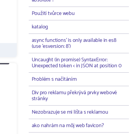
absolute ?
Použití tvůrce webu
katalog
async functions' is only available in es8
(use 'esversion: 8')
Uncaught (in promise) SyntaxError:
Unexpected token < in JSON at position 0
Problém s načítáním
Div pro reklamu překrývá prvky webové
stránky
Nezobrazuje se mi lišta s reklamou
ako nahrám na môj web favicon?