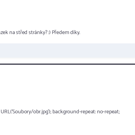
ek na střed stránky? :) Předem díky.
 URL('Soubory/obr.jpg'); background-repeat: no-repeat;