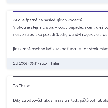
>>Co je špatně na následujících kódech?
V obou je stejná chyba. V obou případech centruješ po
nezapisuješ jako pozadí (background-image), ale prost
Jinak mně osobně ladikuv kód funguje - obrázek mám n
2.8. 2006 · 06:41 · autor
Thalia
To Thalia:
Díky za odpověď, zkusím si s tím teda ještě pohrát, a