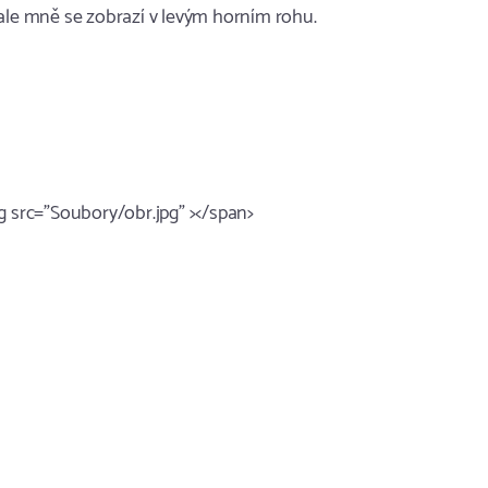
 ale mně se zobrazí v levým horním rohu.
g src="Soubory/obr.jpg" ></span>