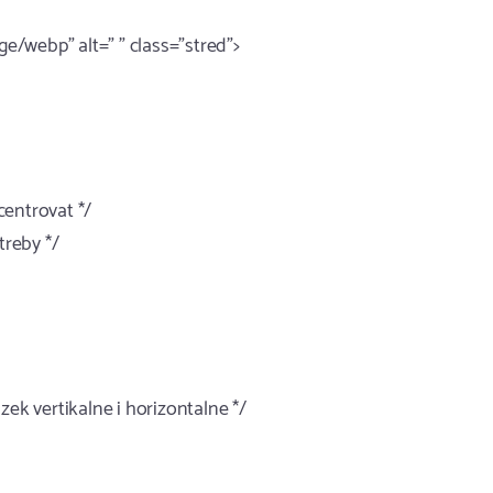
/webp" alt=" " class="stred">
 centrovat */
treby */
zek vertikalne i horizontalne */