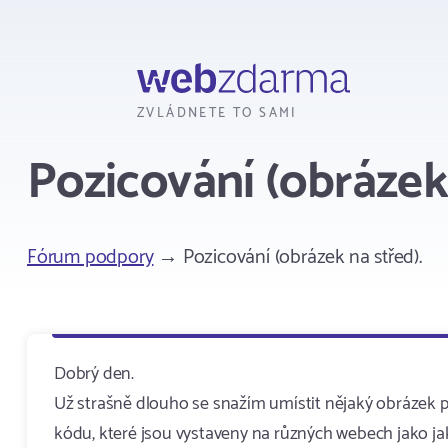
Webzdarma
ZVLÁDNETE TO SAMI
Pozicování (obrázek 
Fórum podpory
→ Pozicování (obrázek na střed).
Dobrý den.
Už strašně dlouho se snažím umístit nějaký obrázek př
kódu, které jsou vystaveny na různých webech jako jak