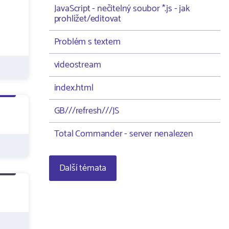
JavaScript - nečitelný soubor *.js - jak
prohlížet/editovat
Problém s textem
videostream
index.html
GB///refresh///JS
Total Commander - server nenalezen
Další témata