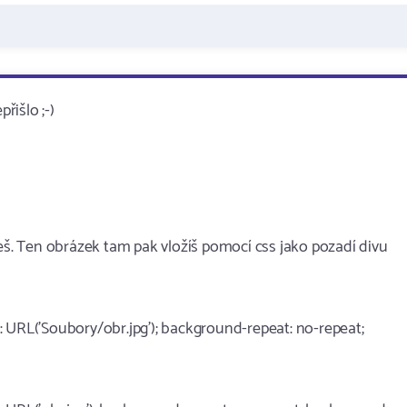
řišlo ;-)
ješ. Ten obrázek tam pak vložíš pomocí css jako pozadí divu
 URL('Soubory/obr.jpg'); background-repeat: no-repeat;