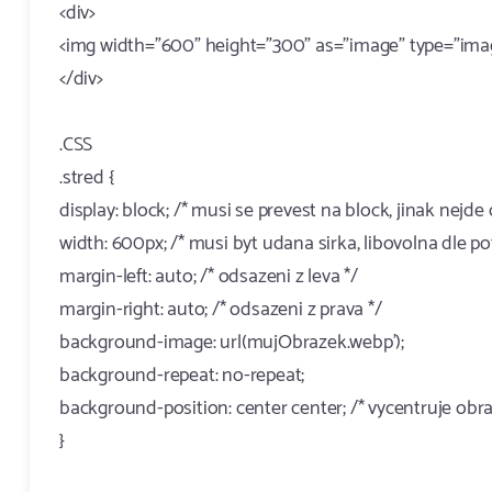
<div>
<img width="600" height="300" as="image" type="image
</div>
.CSS
.stred {
display: block; /* musi se prevest na block, jinak nejde
width: 600px; /* musi byt udana sirka, libovolna dle po
margin-left: auto; /* odsazeni z leva */
margin-right: auto; /* odsazeni z prava */
background-image: url(mujObrazek.webp');
background-repeat: no-repeat;
background-position: center center; /* vycentruje obra
}