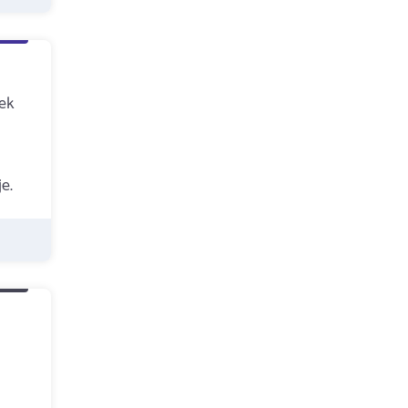
zek
e.