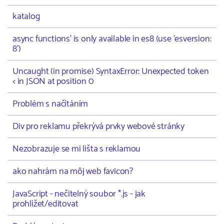
katalog
async functions' is only available in es8 (use 'esversion:
8')
Uncaught (in promise) SyntaxError: Unexpected token
< in JSON at position 0
Problém s načítáním
Div pro reklamu překrývá prvky webové stránky
Nezobrazuje se mi lišta s reklamou
ako nahrám na môj web favicon?
JavaScript - nečitelný soubor *.js - jak
prohlížet/editovat