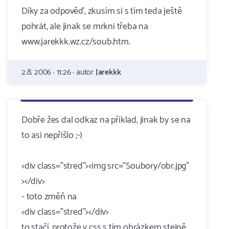
Díky za odpověď, zkusím si s tím teda ještě
pohrát, ale jinak se mrkni třeba na
www.jarekkk.wz.cz/soub.htm.
2.8. 2006 · 11:26 · autor
Jarekkk
Dobře žes dal odkaz na příklad, jinak by se na
to asi nepřišlo ;-)
<div class="stred"><img src="Soubory/obr.jpg"
></div>
- toto změň na
<div class="stred"></div>
to stačí, protože v css s tím obrázkem stejně