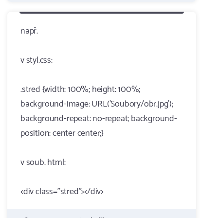
např.
v styl.css:
.stred {width: 100%; height: 100%;
background-image: URL('Soubory/obr.jpg');
background-repeat: no-repeat; background-
position: center center;}
v soub. html:
<div class="stred"></div>