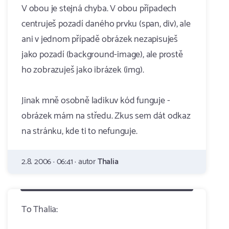
V obou je stejná chyba. V obou případech
centruješ pozadí daného prvku (span, div), ale
ani v jednom případě obrázek nezapisuješ
jako pozadí (background-image), ale prostě
ho zobrazuješ jako ibrázek (img).
Jinak mně osobně ladikuv kód funguje -
obrázek mám na středu. Zkus sem dát odkaz
na stránku, kde ti to nefunguje.
2.8. 2006 · 06:41 · autor
Thalia
To Thalia: