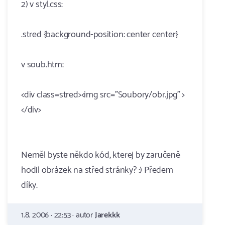
2) v styl.css:
.stred {background-position: center center}
v soub.htm:
<div class=stred><img src="Soubory/obr.jpg" >
</div>
Neměl byste někdo kód, kterej by zaručeně
hodil obrázek na střed stránky? :) Předem
díky.
1.8. 2006 · 22:53 · autor
Jarekkk