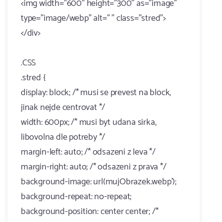
<img width="600" height="300" as="image"
type="image/webp" alt=" " class="stred">
</div>
.CSS
.stred {
display: block; /* musi se prevest na block,
jinak nejde centrovat */
width: 600px; /* musi byt udana sirka,
libovolna dle potreby */
margin-left: auto; /* odsazeni z leva */
margin-right: auto; /* odsazeni z prava */
background-image: url(mujObrazek.webp');
background-repeat: no-repeat;
background-position: center center; /*