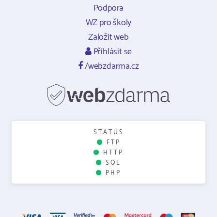
Podpora
WZ pro školy
Založit web
Přihlásit se
/webzdarma.cz
STATUS
FTP
HTTP
SQL
PHP