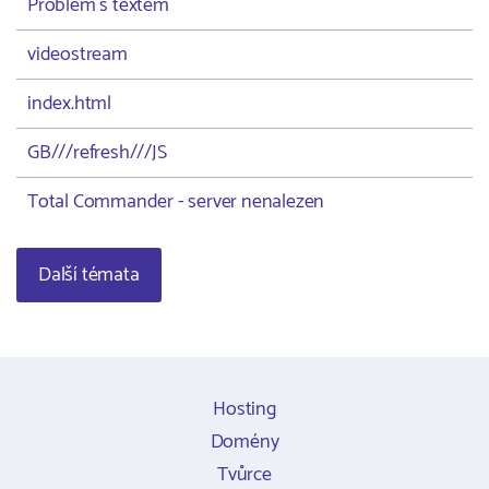
Problém s textem
videostream
index.html
GB///refresh///JS
Total Commander - server nenalezen
Další témata
Hosting
Domény
Tvůrce