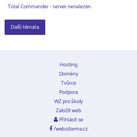
Total Commander - server nenalezen
Další témata
Hosting
Domény
Tvůrce
Podpora
WZ pro školy
Založit web
Přihlásit se
/webzdarma.cz