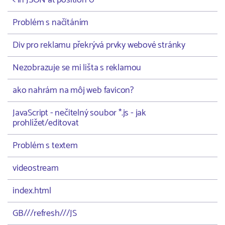
< in JSON at position 0
Problém s načítáním
Div pro reklamu překrývá prvky webové stránky
Nezobrazuje se mi lišta s reklamou
ako nahrám na môj web favicon?
JavaScript - nečitelný soubor *.js - jak
prohlížet/editovat
Problém s textem
videostream
index.html
GB///refresh///JS