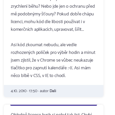
zrychlení běhu? Nebo jde jen o ochranu před
mě podobnýmy šťoury? Pokud dobře chápu
licenci, mohu kód dle libosti používat i v
komerčních aplikacích, upravovat, šířit...
Asi kód zkoumat nebudu, ale vedle
rozhozených políček pro výběr hodin a minut
jsem zjistil, že v Chrome se vůbec neukazuje
tlačítko pro zapnutí kalendáře :-((. Asi mám
něco blbě v CSS, v IE to chodí.
4.10. 2010 · 17:50 · autor
Dali