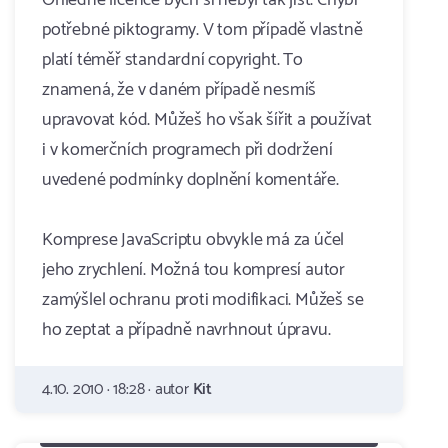
Ohledně licence bych si nebyl tak jist. Chybí
potřebné piktogramy. V tom případě vlastně
platí téměř standardní copyright. To
znamená, že v daném případě nesmíš
upravovat kód. Můžeš ho však šířit a používat
i v komerčních programech při dodržení
uvedené podmínky doplnění komentáře.
Komprese JavaScriptu obvykle má za účel
jeho zrychlení. Možná tou kompresí autor
zamýšlel ochranu proti modifikaci. Můžeš se
ho zeptat a případně navrhnout úpravu.
4.10. 2010 · 18:28 · autor
Kit