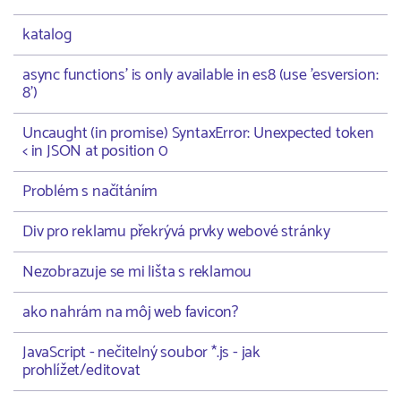
katalog
async functions' is only available in es8 (use 'esversion:
8')
Uncaught (in promise) SyntaxError: Unexpected token
< in JSON at position 0
Problém s načítáním
Div pro reklamu překrývá prvky webové stránky
Nezobrazuje se mi lišta s reklamou
ako nahrám na môj web favicon?
JavaScript - nečitelný soubor *.js - jak
prohlížet/editovat