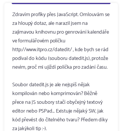
Zdravím profíky přes JavaScript. Omlouvám se
za hloupý dotaz, ale narazil jsem na
zajímavou knihovnu pro genrování kalendáře
ve formulářovém políčku
http://www.itpro.cz/datedit/ , kde bych se rád
podíval do kódu (souboru datedit.js), protože
nevím, proč mi ujíždí políčka pro zadání času.
Soubor datedit.js je ale nejspíš nějak
kompilován nebo komprimován? Běžně
přece na JS soubory stačí obyčejný textový
editor nebo PSPad... Existuje nějaký SW, jak
kód převést do čitelného tvaru? Předem díky
za jakýkoli tip :-).