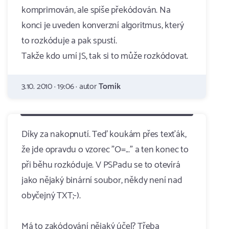
komprimován, ale spíše překódován. Na
konci je uveden konverzní algoritmus, který
to rozkóduje a pak spustí.
Takže kdo umí JS, tak si to může rozkódovat.
3.10. 2010 · 19:06 · autor
Tomík
Díky za nakopnutí. Teď koukám přes texťák,
že jde opravdu o vzorec "O=..." a ten konec to
při běhu rozkóduje. V PSPadu se to otevírá
jako nějaký binární soubor, někdy není nad
obyčejný TXT;-).
Má to zakódování nějaký účel? Třeba