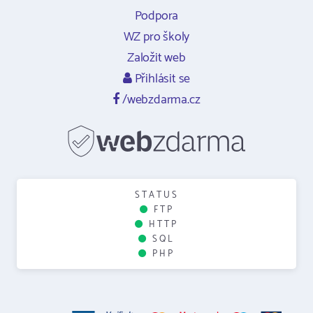
Podpora
WZ pro školy
Založit web
Přihlásit se
/webzdarma.cz
STATUS
FTP
HTTP
SQL
PHP