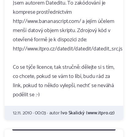
Jsem autorem Dateditu. To zakódování je
komprese prostřednictvím
http://www.bananascript.com/ a jejím účelem
menší datový objem skriptu. Zdrojový kód v
otevřené formě je k dispozici zde:
http://www.itpro.cz/datedit/datedit/datedit_src.js
Co se týče licence, tak stručně: dělejte si s tím,
co chcete, pokud se vám to líbí, budu rád za
link, pokud to někdo vylepší, nechť se neváhá
podělit se :-)
12.11. 2010 · 00:03 · autor
Ivo Skalický (www.itpro.cz)