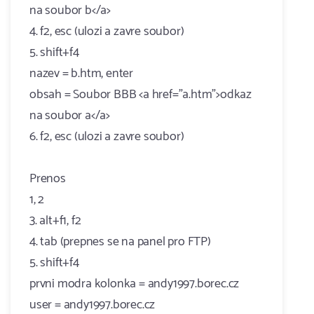
na soubor b</a>
4. f2, esc (ulozi a zavre soubor)
5. shift+f4
nazev = b.htm, enter
obsah = Soubor BBB <a href="a.htm">odkaz
na soubor a</a>
6. f2, esc (ulozi a zavre soubor)
Prenos
1, 2
3. alt+f1, f2
4. tab (prepnes se na panel pro FTP)
5. shift+f4
prvni modra kolonka = andy1997.borec.cz
user = andy1997.borec.cz