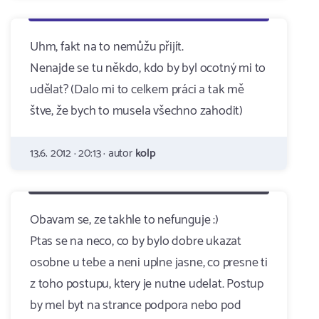
Uhm, fakt na to nemůžu přijít.
Nenajde se tu někdo, kdo by byl ocotný mi to
udělat? (Dalo mi to celkem práci a tak mě
štve, že bych to musela všechno zahodit)
13.6. 2012 · 20:13 · autor
kolp
Obavam se, ze takhle to nefunguje :)
Ptas se na neco, co by bylo dobre ukazat
osobne u tebe a neni uplne jasne, co presne ti
z toho postupu, ktery je nutne udelat. Postup
by mel byt na strance podpora nebo pod