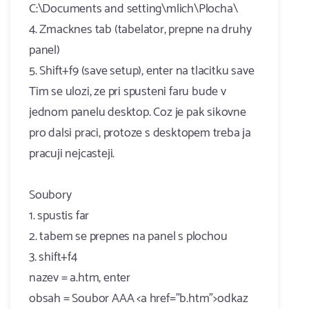
C:\Documents and setting\mlich\Plocha\
4. Zmacknes tab (tabelator, prepne na druhy
panel)
5. Shift+f9 (save setup), enter na tlacitku save
Tim se ulozi, ze pri spusteni faru bude v
jednom panelu desktop. Coz je pak sikovne
pro dalsi praci, protoze s desktopem treba ja
pracuji nejcasteji.
Soubory
1. spustis far
2. tabem se prepnes na panel s plochou
3. shift+f4
nazev = a.htm, enter
obsah = Soubor AAA <a href="b.htm">odkaz