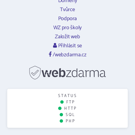
Domény
Tvůrce
Podpora
WZ pro školy
Založit web
Přihlásit se
/webzdarma.cz
STATUS
FTP
HTTP
SQL
PHP