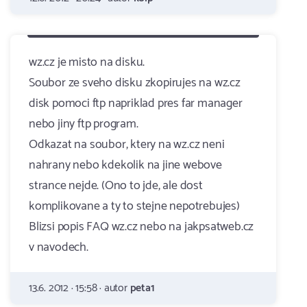
wz.cz je misto na disku.
Soubor ze sveho disku zkopirujes na wz.cz
disk pomoci ftp napriklad pres far manager
nebo jiny ftp program.
Odkazat na soubor, ktery na wz.cz neni
nahrany nebo kdekolik na jine webove
strance nejde. (Ono to jde, ale dost
komplikovane a ty to stejne nepotrebujes)
Blizsi popis FAQ wz.cz nebo na jakpsatweb.cz
v navodech.
13.6. 2012 · 15:58 · autor
peta1