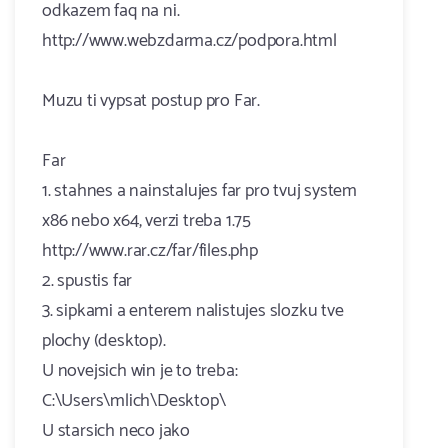
odkazem faq na ni.
http://www.webzdarma.cz/podpora.html
Muzu ti vypsat postup pro Far.
Far
1. stahnes a nainstalujes far pro tvuj system
x86 nebo x64, verzi treba 1.75
http://www.rar.cz/far/files.php
2. spustis far
3. sipkami a enterem nalistujes slozku tve
plochy (desktop).
U novejsich win je to treba:
C:\Users\mlich\Desktop\
U starsich neco jako