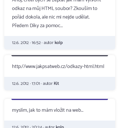
Ahoj, chtěl bych se zeptat jak mám vytvořit
odkaz na můj HTML soubor? Zkouším to
pořád dokola, ale nic mi nejde udělat.
Předem Díky za pomoc...
12.6. 2012 · 16:52 · autor
kolp
http://www.jakpsatweb.cz/odkazy-html.html
12.6. 2012 · 17:01 · autor
Kit
myslím, jak to mám vložit na web...
12.6. 2012 · 20:24 · autor
kolp