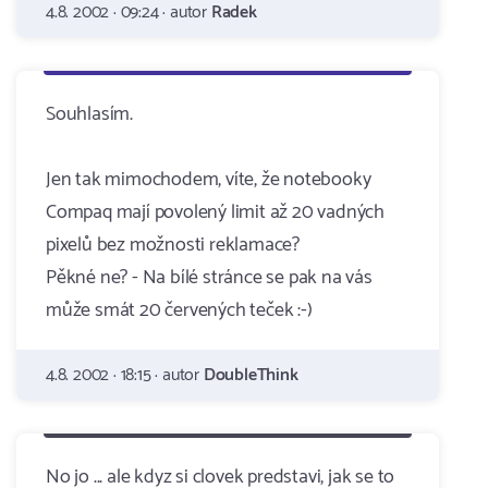
4.8. 2002 · 09:24 · autor
Radek
Souhlasím.
Jen tak mimochodem, víte, že notebooky
Compaq mají povolený limit až 20 vadných
pixelů bez možnosti reklamace?
Pěkné ne? - Na bílé stránce se pak na vás
může smát 20 červených teček :-)
4.8. 2002 · 18:15 · autor
DoubleThink
No jo ... ale kdyz si clovek predstavi, jak se to