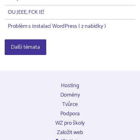
OU JEEE, FCK IE!
Problém s instalací WordPress ( z nabídky )
Další témata
Hosting
Domény
Tvůrce
Podpora
WZ pro školy
Založit web