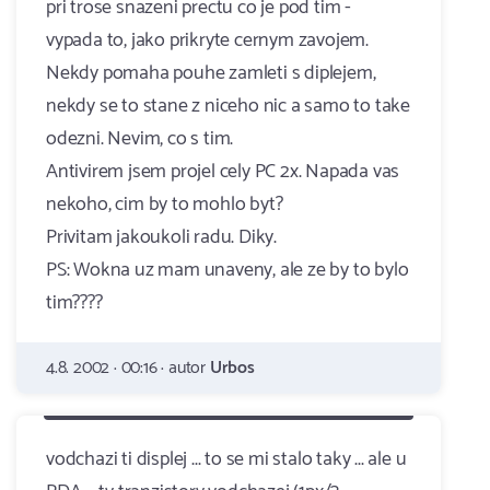
pri trose snazeni prectu co je pod tim -
vypada to, jako prikryte cernym zavojem.
Nekdy pomaha pouhe zamleti s diplejem,
nekdy se to stane z niceho nic a samo to take
odezni. Nevim, co s tim.
Antivirem jsem projel cely PC 2x. Napada vas
nekoho, cim by to mohlo byt?
Privitam jakoukoli radu. Diky.
PS: Wokna uz mam unaveny, ale ze by to bylo
tim????
4.8. 2002 · 00:16 · autor
Urbos
vodchazi ti displej ... to se mi stalo taky ... ale u