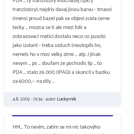
PDA ... ty tranzistory vodchazej (1px/3
tranzistory), nejdriv davaj jinou barvu - tmavsi
(mensi proud baze) pak se objevi zcela cerne
tecky ... mozna se ti ale mezi folii a
zobrazovaci matici dostalo neco co pusobi
jako izolant - treba vzduch (neutopils ho,
nemels ho v moc velky zime ... atp .) jinak
nevym ... ps ... doufam ze pochodis lip ... to
PDA ... stalo 26 000 (IPAQ) a skoncil v baziku
za 6000,-- na dily ...
4.8. 2002 · 01:34 · autor
Luckyrnik
HM... To nevím, zatím se mi nic takovýho