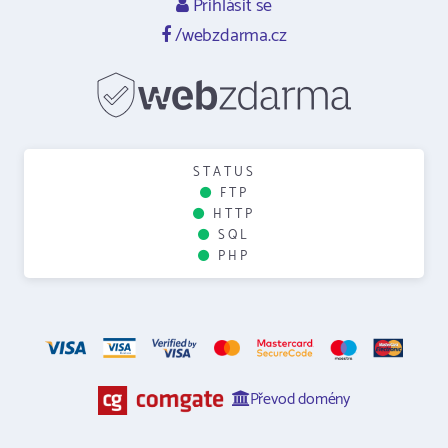
Přihlásit se
/webzdarma.cz
STATUS
FTP
HTTP
SQL
PHP
Převod domény