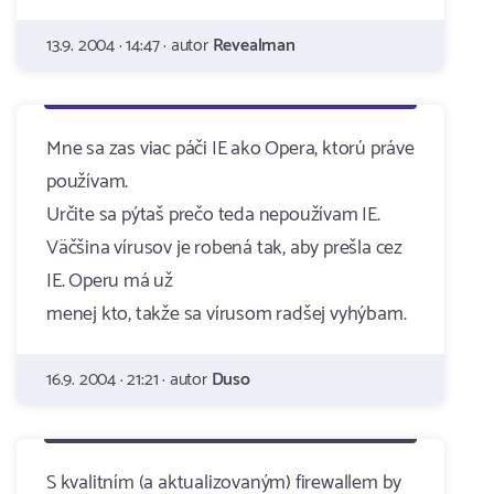
13.9. 2004 · 14:47 · autor
Revealman
Mne sa zas viac páči IE ako Opera, ktorú práve
používam.
Určite sa pýtaš prečo teda nepoužívam IE.
Väčšina vírusov je robená tak, aby prešla cez
IE. Operu má už
menej kto, takže sa vírusom radšej vyhýbam.
16.9. 2004 · 21:21 · autor
Duso
S kvalitním (a aktualizovaným) firewallem by