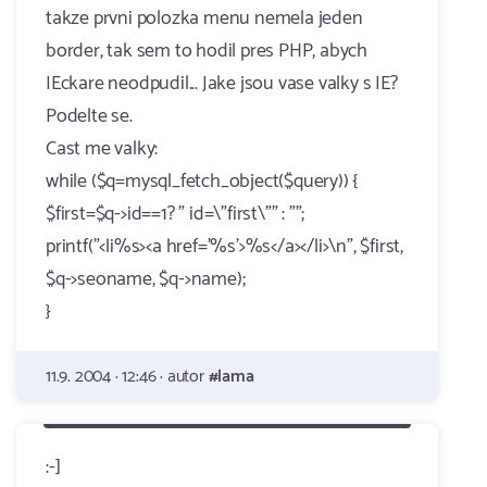
takze prvni polozka menu nemela jeden
border, tak sem to hodil pres PHP, abych
IEckare neodpudil... Jake jsou vase valky s IE?
Podelte se.
Cast me valky:
while ($q=mysql_fetch_object($query)) {
$first=$q->id==1? " id=\"first\"" : "";
printf("<li%s><a href='%s'>%s</a></li>\n", $first,
$q->seoname, $q->name);
}
11.9. 2004 · 12:46 · autor
#lama
:-]