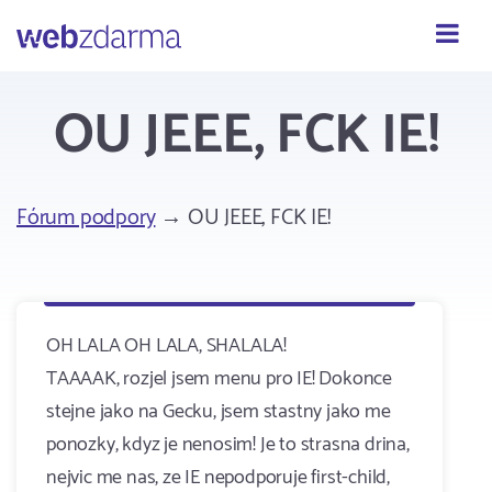
Webzdarma
OU JEEE, FCK IE!
Fórum podpory
→ OU JEEE, FCK IE!
OH LALA OH LALA, SHALALA!
TAAAAK, rozjel jsem menu pro IE! Dokonce
stejne jako na Gecku, jsem stastny jako me
ponozky, kdyz je nenosim! Je to strasna drina,
nejvic me nas
, ze IE nepodporuje first-child,