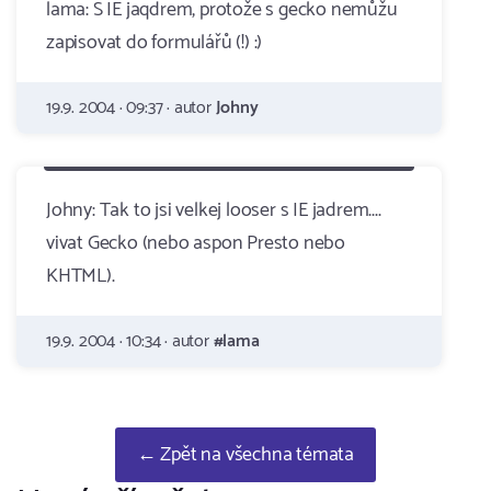
lama: S IE jaqdrem, protože s gecko nemůžu
zapisovat do formulářů (!) :)
19.9. 2004 · 09:37 · autor
Johny
Johny: Tak to jsi velkej looser s IE jadrem....
vivat Gecko (nebo aspon Presto nebo
KHTML).
19.9. 2004 · 10:34 · autor
#lama
← Zpět na všechna témata