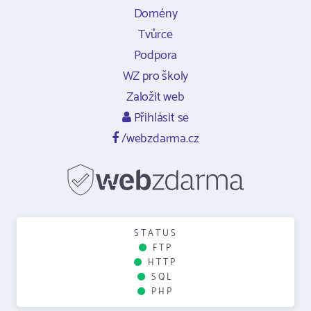
Domény
Tvůrce
Podpora
WZ pro školy
Založit web
Přihlásit se
/webzdarma.cz
STATUS
FTP
HTTP
SQL
PHP