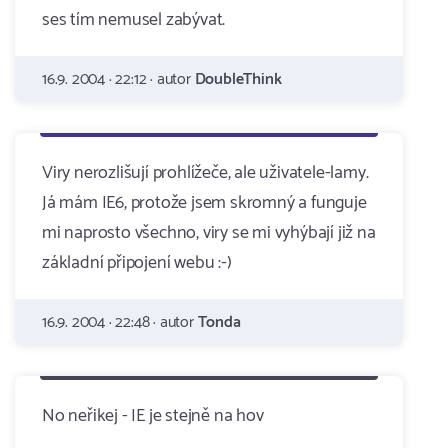
ses tím nemusel zabývat.
16.9. 2004 · 22:12 · autor
DoubleThink
Viry nerozlišují prohlížeče, ale uživatele-lamy.
Já mám IE6, protože jsem skromný a funguje
mi naprosto všechno, viry se mi vyhýbají již na
základní připojení webu :-)
16.9. 2004 · 22:48 · autor
Tonda
No neřikej - IE je stejně na hov