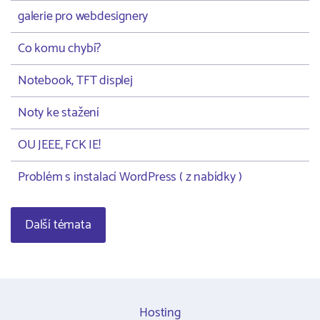
galerie pro webdesignery
Co komu chybí?
Notebook, TFT displej
Noty ke stažení
OU JEEE, FCK IE!
Problém s instalací WordPress ( z nabídky )
Další témata
Hosting