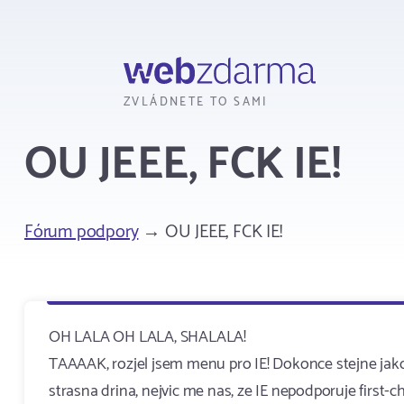
Webzdarma
ZVLÁDNETE TO SAMI
OU JEEE, FCK IE!
Fórum podpory
→ OU JEEE, FCK IE!
OH LALA OH LALA, SHALALA!
TAAAAK, rozjel jsem menu pro IE! Dokonce stejne jako
strasna drina, nejvic me nas
, ze IE nepodporuje first-