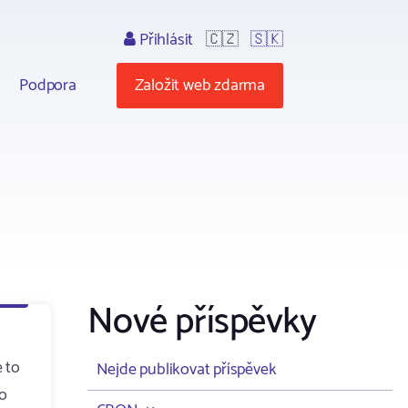
Přihlásit
🇨🇿
🇸🇰
Podpora
Založit web zdarma
Nové příspěvky
 to
Nejde publikovat příspěvek
to