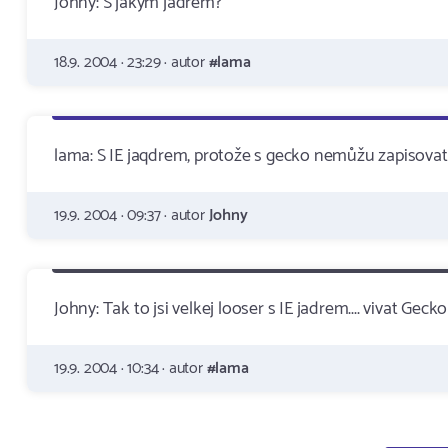
Johny: S jakym jadrem?
18.9. 2004 · 23:29 · autor
#lama
lama: S IE jaqdrem, protože s gecko nemůžu zapisovat d
19.9. 2004 · 09:37 · autor
Johny
Johny: Tak to jsi velkej looser s IE jadrem.... vivat G
19.9. 2004 · 10:34 · autor
#lama