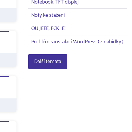
Notebook, TFT displej
Noty ke stažení
OU JEEE, FCK IE!
Problém s instalací WordPress ( z nabídky )
Další témata