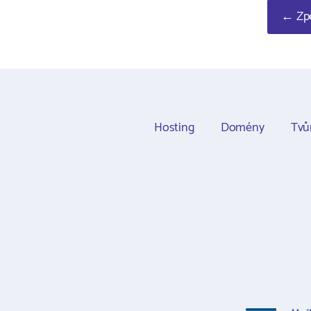
← Zpě
Hosting
Domény
Tvů