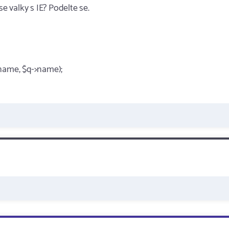
e valky s IE? Podelte se.
eoname, $q->name);