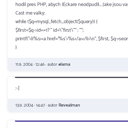
hodil pres PHP, abych IEckare neodpudil... Jake jsou vas
Cast me valky:
while ($q=mysql_fetch_object($query)) {
$first=$q->id==1? " id=\"first\"" : "";
printf("<li%s><a href='%s'>%s</a></li>\n", $first, $q->s
}
11.9. 2004 · 12:46 · autor
#lama
:-]
13.9. 2004 · 14:47 · autor
Revealman