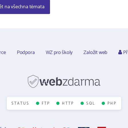
t na všechna témata
rce
Podpora
WZ pro školy
Založit web
Př
STATUS
FTP
HTTP
SQL
PHP