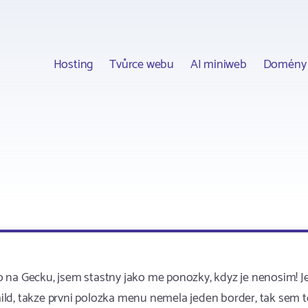
Hosting
Tvůrce webu
AI miniweb
Domény
 na Gecku, jsem stastny jako me ponozky, kdyz je nenosim! Je
child, takze prvni polozka menu nemela jeden border, tak sem 