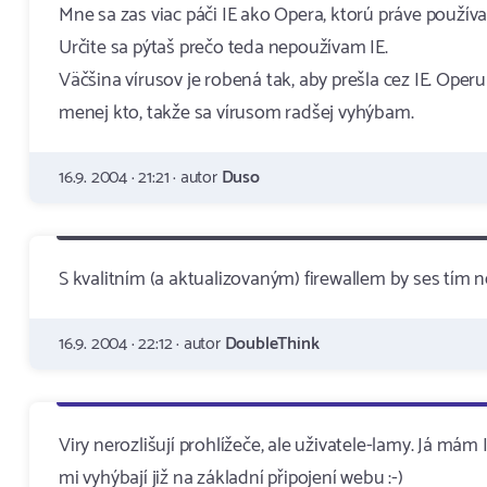
Mne sa zas viac páči IE ako Opera, ktorú práve použív
Určite sa pýtaš prečo teda nepoužívam IE.
Väčšina vírusov je robená tak, aby prešla cez IE. Oper
menej kto, takže sa vírusom radšej vyhýbam.
16.9. 2004 · 21:21 · autor
Duso
S kvalitním (a aktualizovaným) firewallem by ses tím 
16.9. 2004 · 22:12 · autor
DoubleThink
Viry nerozlišují prohlížeče, ale uživatele-lamy. Já má
mi vyhýbají již na základní připojení webu :-)