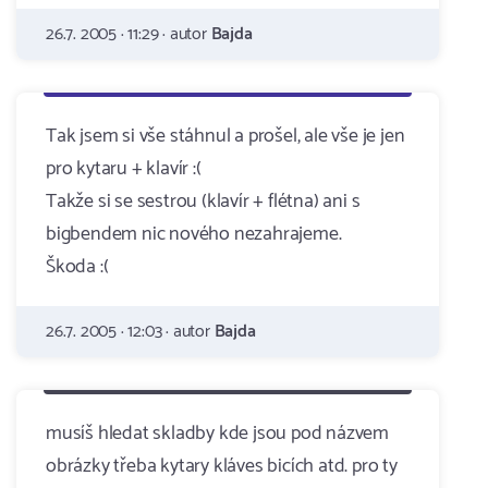
26.7. 2005 · 11:29 · autor
Bajda
Tak jsem si vše stáhnul a prošel, ale vše je jen
pro kytaru + klavír :(
Takže si se sestrou (klavír + flétna) ani s
bigbendem nic nového nezahrajeme.
Škoda :(
26.7. 2005 · 12:03 · autor
Bajda
musíš hledat skladby kde jsou pod názvem
obrázky třeba kytary kláves bicích atd. pro ty