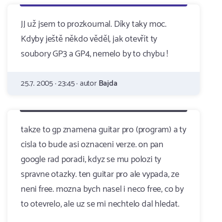
JJ už jsem to prozkoumal. Díky taky moc.
Kdyby ještě někdo věděl, jak otevřít ty
soubory GP3 a GP4, nemelo by to chybu !
25.7. 2005 · 23:45 · autor
Bajda
takze to gp znamena guitar pro (program) a ty
cisla to bude asi oznaceni verze. on pan
google rad poradi, kdyz se mu polozi ty
spravne otazky. ten guitar pro ale vypada, ze
neni free. mozna bych nasel i neco free, co by
to otevrelo, ale uz se mi nechtelo dal hledat.