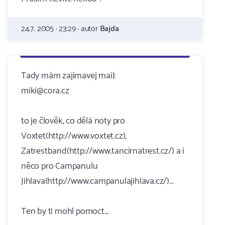
24.7. 2005 · 23:29 · autor
Bajda
Tady mám zajímavej mail:
miki@cora.cz
to je člověk, co dělá noty pro
Voxtet(http://www.voxtet.cz),
Zatrestband(http://www.tancirnatrest.cz/) a i
něco pro Campanulu
Jihlava(http://www.campanulajihlava.cz/)...
Ten by ti mohl pomoct...