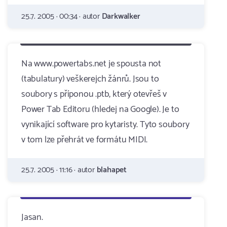
25.7. 2005 · 00:34 · autor
Darkwalker
Na www.powertabs.net je spousta not
(tabulatury) veškerejch žánrů. Jsou to
soubory s příponou .ptb, který otevřeš v
Power Tab Editoru (hledej na Google). Je to
vynikající software pro kytaristy. Tyto soubory
v tom lze přehrát ve formátu MIDI.
25.7. 2005 · 11:16 · autor
blahapet
Jasan.