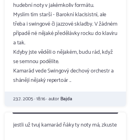
hudební noty v jakémkoliv formátu.
Myslím tím starší - Barokní klacisistní, ale
třeba i swingové či jazzové skladby. V žádném
případě né nějaké předělávky rocku do klavíru
a tak.
Kdyby jste věděli o nějakém, budu rád, když
se semnou podělíte.
Kamarád vede Swingový dechový orchestr a
shánějí nějaký repertoár ..
23.7. 2005 · 18:16 · autor
Bajda
jestli už tvuj kamarád ňáky ty noty má, zkuste