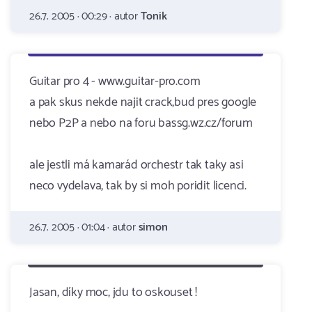
26.7. 2005 · 00:29 · autor
Tonik
Guitar pro 4 - www.guitar-pro.com
a pak skus nekde najit crack,bud pres google
nebo P2P a nebo na foru bassg.wz.cz/forum
ale jestli má kamarád orchestr tak taky asi
neco vydelava, tak by si moh poridit licenci.
26.7. 2005 · 01:04 · autor
simon
Jasan, díky moc, jdu to oskouset !