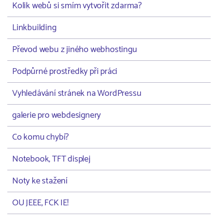
Kolik webů si smím vytvořit zdarma?
Linkbuilding
Převod webu z jiného webhostingu
Podpůrné prostředky při práci
Vyhledávání stránek na WordPressu
galerie pro webdesignery
Co komu chybí?
Notebook, TFT displej
Noty ke stažení
OU JEEE, FCK IE!