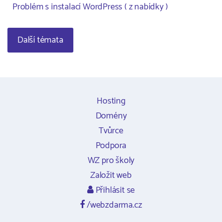
Problém s instalací WordPress ( z nabídky )
Další témata
Hosting
Domény
Tvůrce
Podpora
WZ pro školy
Založit web
Přihlásit se
/webzdarma.cz