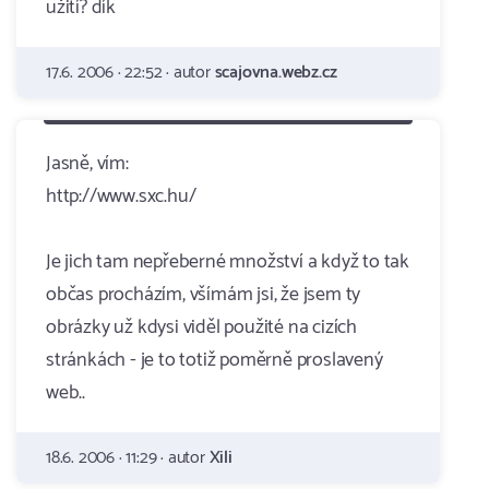
užití? dík
17.6. 2006 · 22:52 · autor
scajovna.webz.cz
Jasně, vím:
http://www.sxc.hu/
Je jich tam nepřeberné množství a když to tak
občas procházím, všímám jsi, že jsem ty
obrázky už kdysi viděl použité na cizích
stránkách - je to totiž poměrně proslavený
web..
18.6. 2006 · 11:29 · autor
Xili