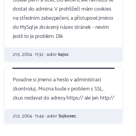
Udělal jsem si účet, DB aktivní, ale nemůžu se
dostat do admina. V prohlížeči mám cookies
na středním zabezpečení, a přístupové jméno
do MySql je zkrácený název stránek - nevím
jestli to je problém. Dík
21.5. 2004 · 11:32 · autor
kajos
Poradne si jmeno a heslo v administraci
zkontroluj.. Mozna bude v problem s SSL,
zkus nedavat do adresy https:// ale jen http://
21.5. 2004 · 11:44 · autor
Sojkovec