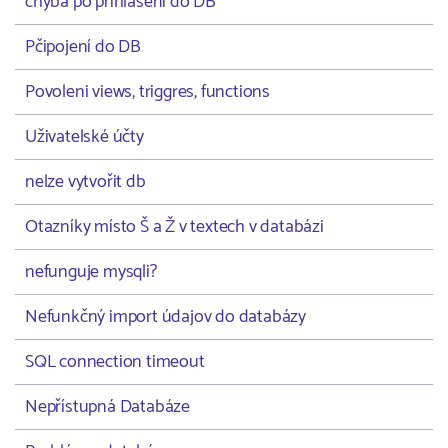
chyba po přihlášení do DB
Pčipojení do DB
Povoleni views, triggres, functions
Uživatelské účty
nelze vytvořit db
Otazníky místo Š a Ž v textech v databázi
nefunguje mysqli?
Nefunkčný import údajov do databázy
SQL connection timeout
Nepřístupná Databáze