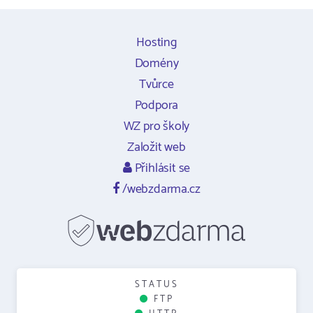
Hosting
Domény
Tvůrce
Podpora
WZ pro školy
Založit web
Přihlásit se
/webzdarma.cz
STATUS
FTP