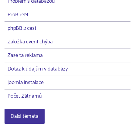
Problém s databázou
ProBlreM
phpBB 2 cast
Záložka event chýba
Zase ta reklama
Dotaz k údajům v databázy
joomla instalace
Počet Zátnamů
Další témata