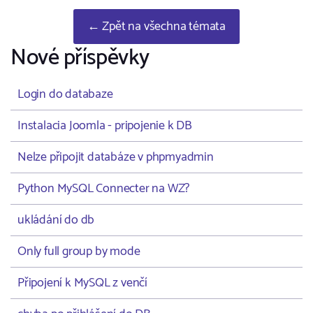
← Zpět na všechna témata
Nové příspěvky
Login do databaze
Instalacia Joomla - pripojenie k DB
Nelze připojit databáze v phpmyadmin
Python MySQL Connecter na WZ?
ukládání do db
Only full group by mode
Připojení k MySQL z venčí