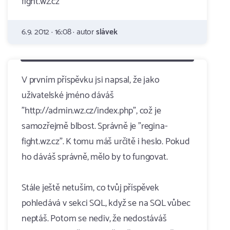
fight.wz.cz
6.9. 2012 · 16:08 · autor
slávek
V prvním příspěvku jsi napsal, že jako
uživatelské jméno dáváš
"http://admin.wz.cz/index.php", což je
samozřejmě blbost. Správně je "regina-
fight.wz.cz". K tomu máš určitě i heslo. Pokud
ho dáváš správně, mělo by to fungovat.
Stále ještě netuším, co tvůj příspěvek
pohledává v sekci SQL, když se na SQL vůbec
neptáš. Potom se nediv, že nedostáváš