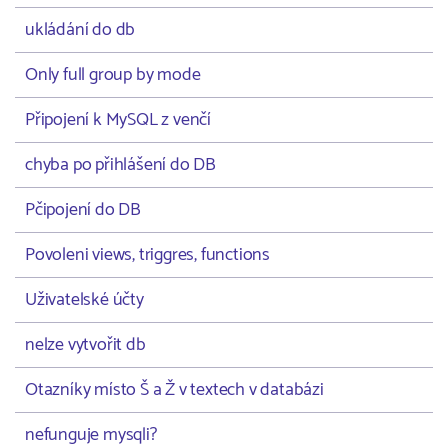
ukládání do db
Only full group by mode
Připojení k MySQL z venčí
chyba po přihlášení do DB
Pčipojení do DB
Povoleni views, triggres, functions
Uživatelské účty
nelze vytvořit db
Otazníky místo Š a Ž v textech v databázi
nefunguje mysqli?