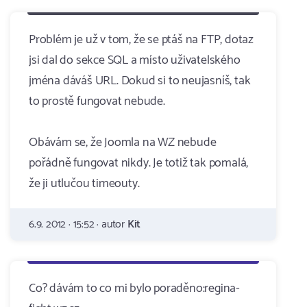
Problém je už v tom, že se ptáš na FTP, dotaz
jsi dal do sekce SQL a místo uživatelského
jména dáváš URL. Dokud si to neujasníš, tak
to prostě fungovat nebude.
Obávám se, že Joomla na WZ nebude
pořádně fungovat nikdy. Je totiž tak pomalá,
že ji utlučou timeouty.
6.9. 2012 · 15:52 · autor
Kit
Co? dávám to co mi bylo poraděno:regina-