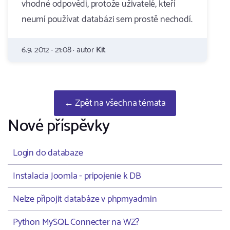
vhodné odpovědi, protože uživatelé, kteří
neumí používat databázi sem prostě nechodí.
6.9. 2012 · 21:08 · autor
Kit
← Zpět na všechna témata
Nové příspěvky
Login do databaze
Instalacia Joomla - pripojenie k DB
Nelze připojit databáze v phpmyadmin
Python MySQL Connecter na WZ?