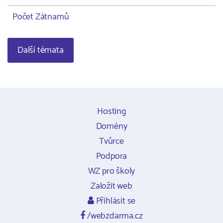
Počet Zátnamů
Další témata
Hosting
Domény
Tvůrce
Podpora
WZ pro školy
Založit web
Přihlásit se
/webzdarma.cz