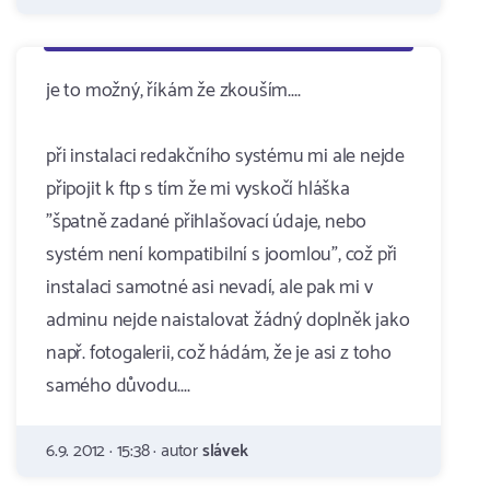
je to možný, říkám že zkouším....
při instalaci redakčního systému mi ale nejde
připojit k ftp s tím že mi vyskočí hláška
"špatně zadané přihlašovací údaje, nebo
systém není kompatibilní s joomlou", což při
instalaci samotné asi nevadí, ale pak mi v
adminu nejde naistalovat žádný doplněk jako
např. fotogalerii, což hádám, že je asi z toho
samého důvodu....
6.9. 2012 · 15:38 · autor
slávek