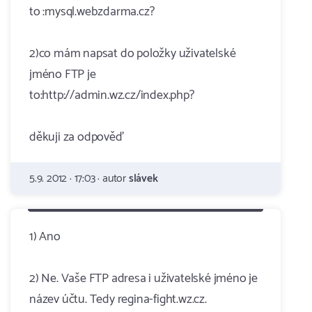
to :mysql.webzdarma.cz?
2)co mám napsat do položky uživatelské
jméno FTP je
to:http://admin.wz.cz/index.php?
děkuji za odpověď
5.9. 2012 · 17:03 · autor
slávek
1) Ano
2) Ne. Vaše FTP adresa i uživatelské jméno je
název účtu. Tedy regina-fight.wz.cz.