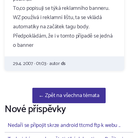
To,co popisuji se týká reklamního banneru.
WZ používá i reklamní lištu, ta se vkládá
automatiky na začátek tagu body.
Předpokládám, že i v tomto případě se jedná
o banner
29.4. 2007 · 01:03 · autor
ds
← Zpět na všechna témata
Nové příspěvky
Nedaří se připojit skrze android ttcmd ftp k webu ..