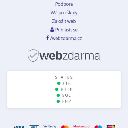
Podpora
WZ pro školy
Založit web
Přihlásit se
/webzdarma.cz
STATUS
FTP
HTTP
SQL
PHP