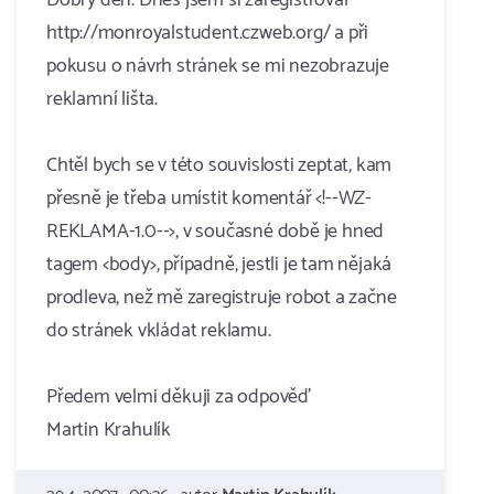
Dobrý den. Dnes jsem si zaregistroval
http://monroyalstudent.czweb.org/ a při
pokusu o návrh stránek se mi nezobrazuje
reklamní lišta.
Chtěl bych se v této souvislosti zeptat, kam
přesně je třeba umístit komentář <!--WZ-
REKLAMA-1.0-->, v současné době je hned
tagem <body>, případně, jestli je tam nějaká
prodleva, než mě zaregistruje robot a začne
do stránek vkládat reklamu.
Předem velmi děkuji za odpověď
Martin Krahulík