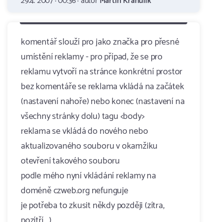
29.4. 2007 · 00:36 · autor
Martin Krahulík
komentář slouží pro jako značka pro přesné
umístění reklamy - pro případ, že se pro
reklamu vytvoří na stránce konkrétní prostor
bez komentáře se reklama vkládá na začátek
(nastavení nahoře) nebo konec (nastavení na
všechny stránky dolu) tagu <body>
reklama se vkládá do nového nebo
aktualizovaného souboru v okamžiku
otevření takového souboru
podle mého nyní vkládání reklamy na
doméně czweb.org nefunguje
je potřeba to zkusit někdy později (zítra,
pozítří,...)