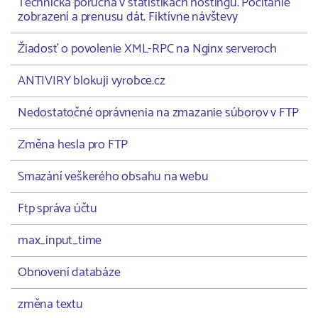
Technická porucha v štatistikách hostingu. Počítanie
zobrazení a prenusu dát. Fiktívne návštevy
Žiadosť o povolenie XML-RPC na Nginx serveroch
ANTIVIRY blokuji vyrobce.cz
Nedostatočné oprávnenia na zmazanie súborov v FTP
Změna hesla pro FTP
Smazání veškerého obsahu na webu
Ftp správa účtu
max_input_time
Obnovení databáze
změna textu