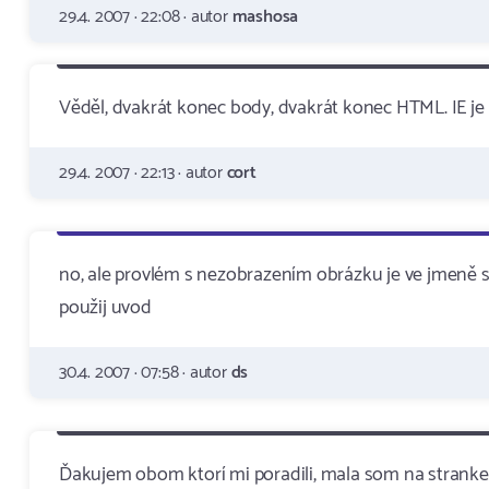
29.4. 2007 · 22:08 · autor
mashosa
Věděl, dvakrát konec body, dvakrát konec HTML. IE je b
29.4. 2007 · 22:13 · autor
cort
no, ale provlém s nezobrazením obrázku je ve jmeně 
použij uvod
30.4. 2007 · 07:58 · autor
ds
Ďakujem obom ktorí mi poradili, mala som na strank