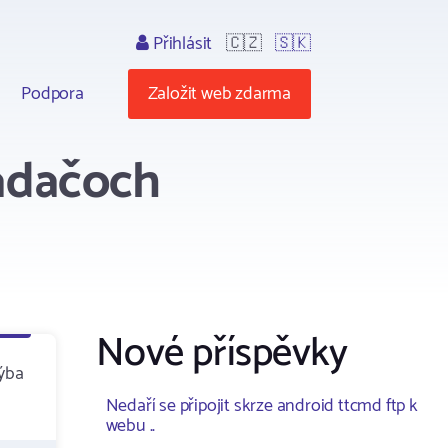
Přihlásit
🇨🇿
🇸🇰
Podpora
Založit web zdarma
iadačoch
Nové příspěvky
hýba
Nedaří se připojit skrze android ttcmd ftp k
webu ..