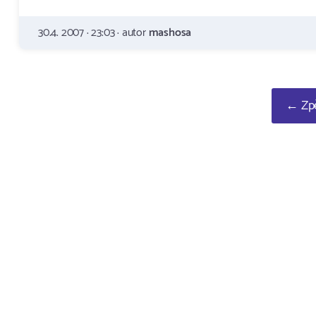
30.4. 2007 · 23:03 · autor
mashosa
← Zpě