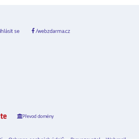
ihlásit se
/webzdarma.cz
Převod domény