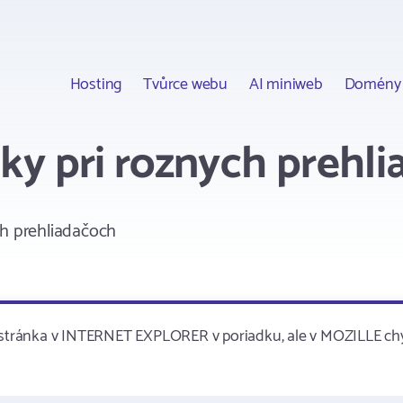
Hosting
Tvůrce webu
AI miniweb
Domény
nky pri roznych prehl
ch prehliadačoch
ja stránka v INTERNET EXPLORER v poriadku, ale v MOZILLE c