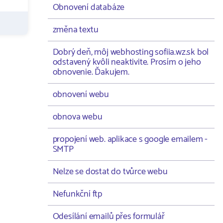
Obnovení databáze
změna textu
Dobrý deň, môj webhosting sofiia.wz.sk bol
odstavený kvôli neaktivite. Prosím o jeho
obnovenie. Ďakujem.
obnovení webu
obnova webu
propojení web. aplikace s google emailem -
SMTP
Nelze se dostat do tvůrce webu
Nefunkční ftp
Odesílání emailů přes formulář