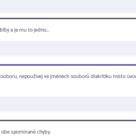
lbý a je mu to jedno...
souboru, nepoužívej ve jménech souborů diakritiku místo úvo
e obe spominané chyby.