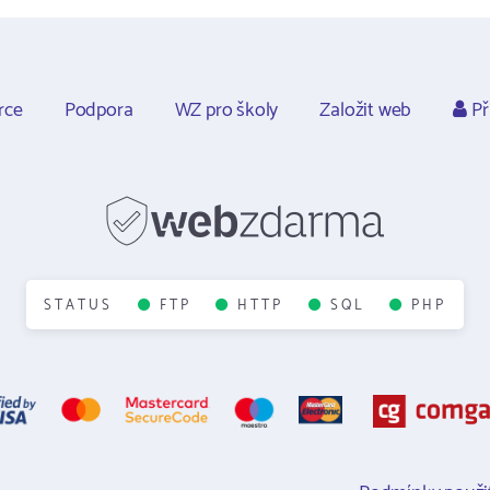
rce
Podpora
WZ pro školy
Založit web
Př
STATUS
FTP
HTTP
SQL
PHP