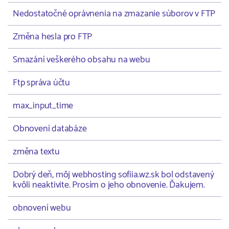
Nedostatočné oprávnenia na zmazanie súborov v FTP
Změna hesla pro FTP
Smazání veškerého obsahu na webu
Ftp správa účtu
max_input_time
Obnovení databáze
změna textu
Dobrý deň, môj webhosting sofiia.wz.sk bol odstavený
kvôli neaktivite. Prosím o jeho obnovenie. Ďakujem.
obnovení webu