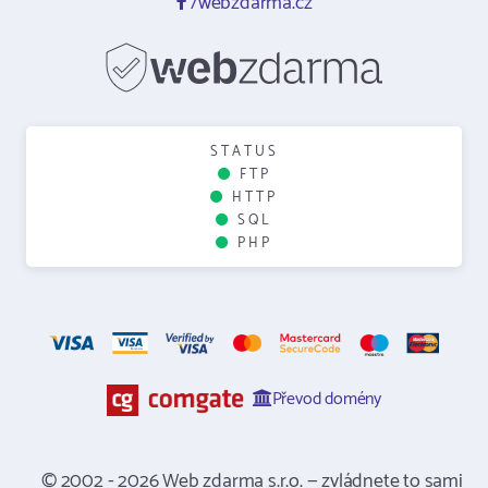
/webzdarma.cz
STATUS
FTP
HTTP
SQL
PHP
Převod domény
© 2002 - 2026 Web zdarma s.r.o. — zvládnete to sami