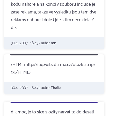
kodu nahore a na konci v souboru include je
zase reklama, takze ve vysledku jsou tam dve
reklamy nahore i dole.) jde s tim neco delat?
dik
30.4. 2007 · 18:43 · autor
ren
<HTML>http://faq.webzdarma.cz/otazka.php?
13</HTML>
30.4. 2007 · 18:47 · autor
Thalia
dik moc, je to sice slozity narvat to do deseti