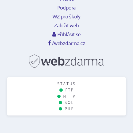
Podpora
WZ pro školy
Založit web
Přihlásit se
/webzdarma.cz
STATUS
FTP
HTTP
SQL
PHP