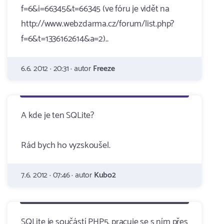
f=6&i=66345&t=66345 (ve fóru je vidět na
http://www.webzdarma.cz/forum/list.php?
f=6&t=1336162614&a=2)..
6.6. 2012 · 20:31 · autor
Freeze
A kde je ten SQLite?
Rád bych ho vyzskoušel.
7.6. 2012 · 07:46 · autor
Kubo2
SQLite je součástí PHP5, pracuje se s ním přes