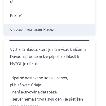
¤
Prečo?
5.6. 2012 · 21:14 · autor
Kubo2
Výstižná hláška, která je nám však k ničemu.
Důvodu, proč se nelze připojit/přihlásit k
MySQL je několik:
- špatně nastavené údaje - server,
přihlašovací údaje
- není aktivována databáze
- server nemá zrovna svůj den - je přetížen