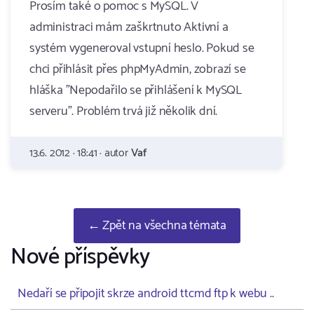
Prosím také o pomoc s MySQL. V
administraci mám zaškrtnuto Aktivní a
systém vygeneroval vstupní heslo. Pokud se
chci přihlásit přes phpMyAdmin, zobrazí se
hláška "Nepodařilo se přihlášení k MySQL
serveru". Problém trvá již několik dní.
13.6. 2012 · 18:41 · autor
Vaf
← Zpět na všechna témata
Nové příspěvky
Nedaří se připojit skrze android ttcmd ftp k webu ..