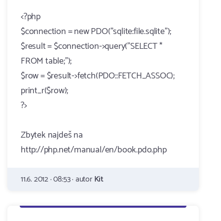
<?php
$connection = new PDO("sqlite:file.sqlite");
$result = $connection->query("SELECT *
FROM table;");
$row = $result->fetch(PDO::FETCH_ASSOC);
print_r($row);
?>
Zbytek najdeš na
http://php.net/manual/en/book.pdo.php
11.6. 2012 · 08:53 · autor
Kit