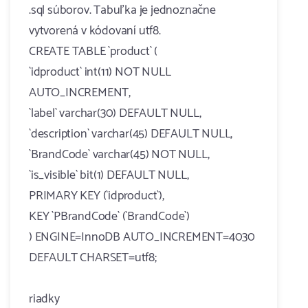
.sql súborov. Tabuľka je jednoznačne
vytvorená v kódovaní utf8.
CREATE TABLE `product` (
`idproduct` int(11) NOT NULL
AUTO_INCREMENT,
`label` varchar(30) DEFAULT NULL,
`description` varchar(45) DEFAULT NULL,
`BrandCode` varchar(45) NOT NULL,
`is_visible` bit(1) DEFAULT NULL,
PRIMARY KEY (`idproduct`),
KEY `PBrandCode` (`BrandCode`)
) ENGINE=InnoDB AUTO_INCREMENT=4030
DEFAULT CHARSET=utf8;
riadky