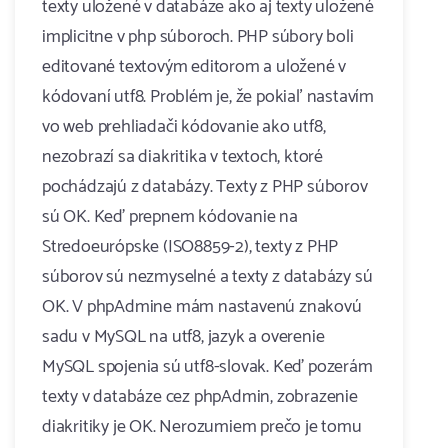
texty uložené v databáze ako aj texty uložené
implicitne v php súboroch. PHP súbory boli
editované textovým editorom a uložené v
kódovaní utf8. Problém je, že pokiaľ nastavím
vo web prehliadači kódovanie ako utf8,
nezobrazí sa diakritika v textoch, ktoré
pochádzajú z databázy. Texty z PHP súborov
sú OK. Keď prepnem kódovanie na
Stredoeurópske (ISO8859-2), texty z PHP
súborov sú nezmyselné a texty z databázy sú
OK. V phpAdmine mám nastavenú znakovú
sadu v MySQL na utf8, jazyk a overenie
MySQL spojenia sú utf8-slovak. Keď pozerám
texty v databáze cez phpAdmin, zobrazenie
diakritiky je OK. Nerozumiem prečo je tomu