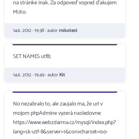
na stránke inak. Za odpoveď vopred ďakujem
Mi.Ko.
14.6. 2012 · 19:38 · autor
mikotest
SET NAMES utf8;
14.6. 2012 · 19:49 · autor
Kit
No nezabralo to, ale zaujalo ma, že url v
mojom phpAdmine vyzerá nasledovne:
https://www.webzdarma.cz/mysql/index.php?
lang=sk-utf-8&server=1&convcharset=iso-