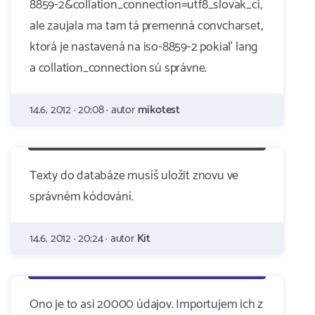
8859-2&collation_connection=utf8_slovak_ci,
ale zaujala ma tam tá premenná convcharset,
ktorá je nastavená na iso-8859-2 pokiaľ lang
a collation_connection sú správne.
14.6. 2012 · 20:08 · autor
mikotest
Texty do databáze musíš uložit znovu ve
správném kódování.
14.6. 2012 · 20:24 · autor
Kit
Ono je to asi 20000 údajov. Importujem ich z