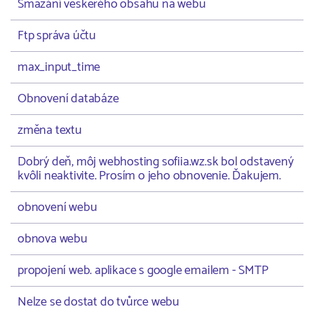
Smazání veškerého obsahu na webu
Ftp správa účtu
max_input_time
Obnovení databáze
změna textu
Dobrý deň, môj webhosting sofiia.wz.sk bol odstavený
kvôli neaktivite. Prosím o jeho obnovenie. Ďakujem.
obnovení webu
obnova webu
propojení web. aplikace s google emailem - SMTP
Nelze se dostat do tvůrce webu