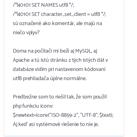
/*!40101 SET NAMES utf8 */;
/*!40101 SET character_set_client = utf8 */;
sú označené ako komentár, ale majú na
niečo vplyv?
Doma na počítači mi beží aj MySQL, aj
Apache a tú istú stránku z tých istých dát v
databáze vidím pri nastavenom kódovaní
utf8 prehliadača úplne normálne.
Predbežne som to riešil tak, že som použil
php funkciu iconv:
$newtext=iconv("ISO-8859-2", "UTF-8", $text);
Aj keď asi systémové riešenie to nie je.