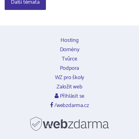
Další témata
Hosting
Domény
Tvůrce
Podpora
WZ pro školy
Založit web
Přihlásit se
/webzdarma.cz