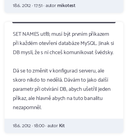
18.6. 2012 · 17:51 · autor
mikotest
SET NAMES utf8; musí být prvním příkazem
při každém otevření databáze MySQL. Jinak si
DB myslí, že s ní chceš komunikovat švédsky.
Dá se to změnit v konfiguraci serveru, ale
skoro nikdo to nedělá. Dávám to jako další
parametr při otvírání DB, abych ušetřil jeden
příkaz, ale hlavně abych na tuto banalitu
nezapomněl.
18.6. 2012 · 18:00 · autor
Kit