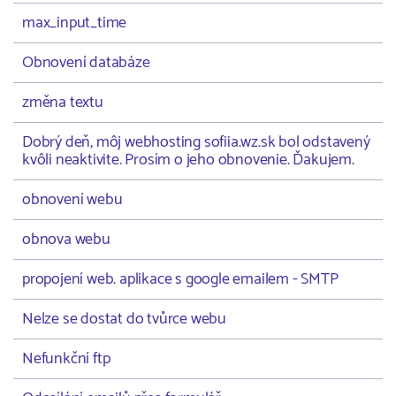
max_input_time
Obnovení databáze
změna textu
Dobrý deň, môj webhosting sofiia.wz.sk bol odstavený
kvôli neaktivite. Prosím o jeho obnovenie. Ďakujem.
obnovení webu
obnova webu
propojení web. aplikace s google emailem - SMTP
Nelze se dostat do tvůrce webu
Nefunkční ftp