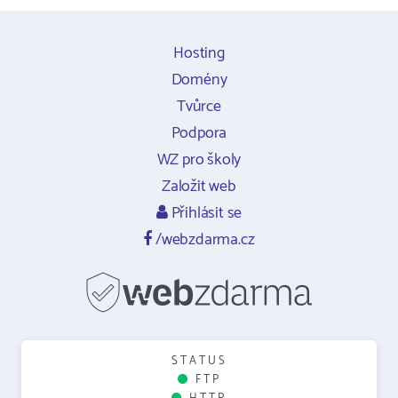
Hosting
Domény
Tvůrce
Podpora
WZ pro školy
Založit web
Přihlásit se
/webzdarma.cz
STATUS
FTP