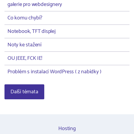
galerie pro webdesignery
Co komu chybí?
Notebook, TFT displej
Noty ke stažení
OU JEEE, FCK IE!
Problém s instalací WordPress ( z nabídky )
Další témata
Hosting