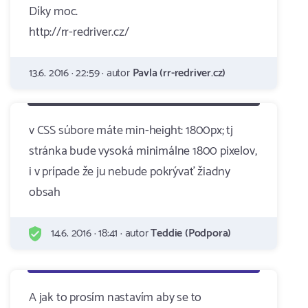
Díky moc.
http://rr-redriver.cz/
13.6. 2016 · 22:59 · autor
Pavla (rr-redriver.cz)
v CSS súbore máte min-height: 1800px; tj
stránka bude vysoká minimálne 1800 pixelov,
i v prípade že ju nebude pokrývať žiadny
obsah
14.6. 2016 · 18:41 · autor
Teddie (Podpora)
A jak to prosím nastavím aby se to