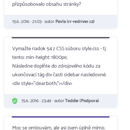
přizpůsobovalo obsahu stránky?
15.6. 2016 · 21:03 · autor
Pavla (rr-redriver.cz)
Vymažte riadok 54 z CSS súboru style.css - tj
tento: min-height: 1800px;
Následne doplňte do zdrojového kódu za
ukončovací tág div časti sidebar nasledovné:
<div style="clear:both;"></div>
15.6. 2016 · 23:49 · autor
Teddie (Podpora)
Moc se omlouvám, ale asi jsem úplně mimo.