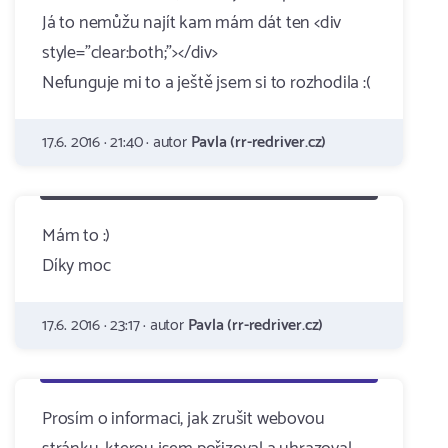
Já to nemůžu najít kam mám dát ten <div
style="clear:both;"></div>
Nefunguje mi to a ještě jsem si to rozhodila :(
17.6. 2016 · 21:40 · autor
Pavla (rr-redriver.cz)
Mám to :)
Díky moc
17.6. 2016 · 23:17 · autor
Pavla (rr-redriver.cz)
Prosím o informaci, jak zrušit webovou