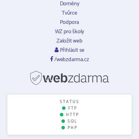
Domény
Tvůrce
Podpora
WZ pro školy
Založit web
Přihlásit se
/webzdarma.cz
STATUS
FTP
HTTP
SQL
PHP