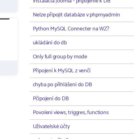
Instalacia Joomla - pripojenie k DB
Nelze připojit databáze v phpmyadmin
Python MySQL Connecter na WZ?
ukládání do db
Only full group by mode
Připojení k MySQL z venčí
chyba po přihlášení do DB
Pčipojení do DB
Povoleni views, triggres, functions
Uživatelské účty