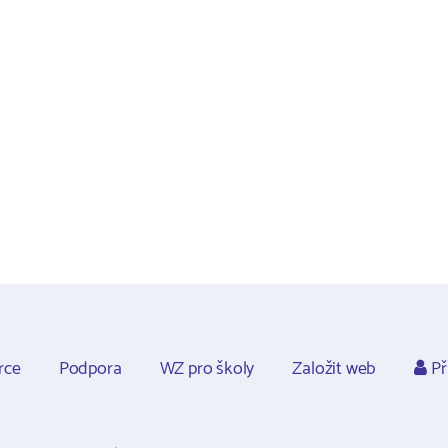
rce
Podpora
WZ pro školy
Založit web
Př