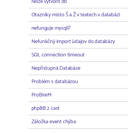
nelze vytvořit db
Otazníky místo Š a Ž v textech v databázi
nefunguje mysqli?
Nefunkčný import údajov do databázy
SQL connection timeout
Nepřístupná Databáze
Problém s databázou
ProBlreM
phpBB 2 cast
Záložka event chýba