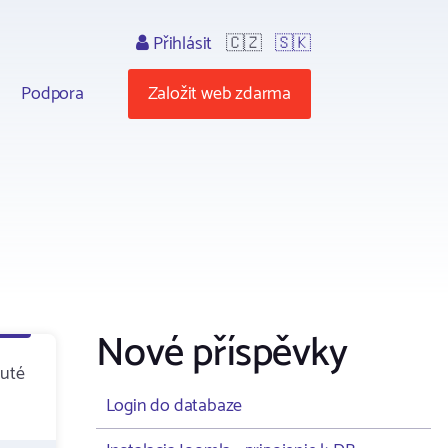
Přihlásit
🇨🇿
🇸🇰
Podpora
Založit web zdarma
Nové příspěvky
nuté
Login do databaze