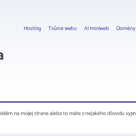
Hosting
Tvůrce webu
AI miniweb
Domény
a
roblém na mojej strane alebo to máte z nejakého dôvodu vyp