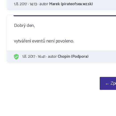
1.8. 2017 · 14:13 · autor
Marek (pirateofsea.wz.sk)
Dobrý den,
vytváření eventů není povoleno.
1.8. 2017 · 16:41 · autor
Chopin (Podpora)
← Zpě