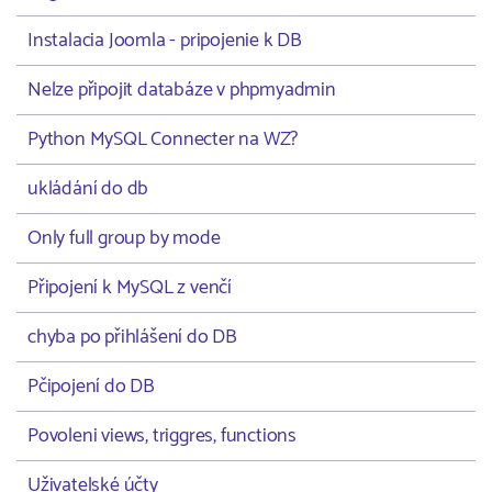
Instalacia Joomla - pripojenie k DB
Nelze připojit databáze v phpmyadmin
Python MySQL Connecter na WZ?
ukládání do db
Only full group by mode
Připojení k MySQL z venčí
chyba po přihlášení do DB
Pčipojení do DB
Povoleni views, triggres, functions
Uživatelské účty