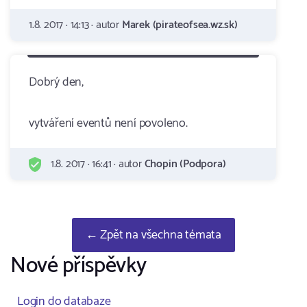
1.8. 2017 · 14:13 · autor
Marek (pirateofsea.wz.sk)
Dobrý den,
vytváření eventů není povoleno.
1.8. 2017 · 16:41 · autor
Chopin (Podpora)
← Zpět na všechna témata
Nové příspěvky
Login do databaze