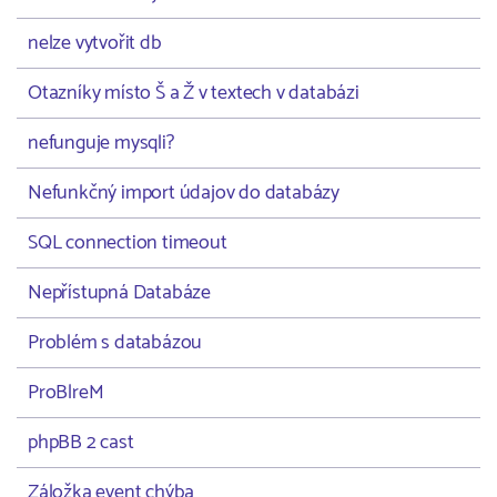
nelze vytvořit db
Otazníky místo Š a Ž v textech v databázi
nefunguje mysqli?
Nefunkčný import údajov do databázy
SQL connection timeout
Nepřístupná Databáze
Problém s databázou
ProBlreM
phpBB 2 cast
Záložka event chýba