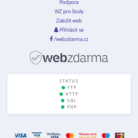
Podpora
WZ pro školy
Založit web
Přihlásit se
/webzdarma.cz
STATUS
FTP
HTTP
SQL
PHP