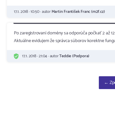
17.1. 2018 · 10:50 · autor
Martin František Franc (m2f.cz)
Po zaregistrovaní domény sa odporúča počkať 2 až 12 
Aktuálne evidujem že správca súborov korektne fungu
17.1. 2018 · 21:04 · autor
Teddie (Podpora)
← Zpě