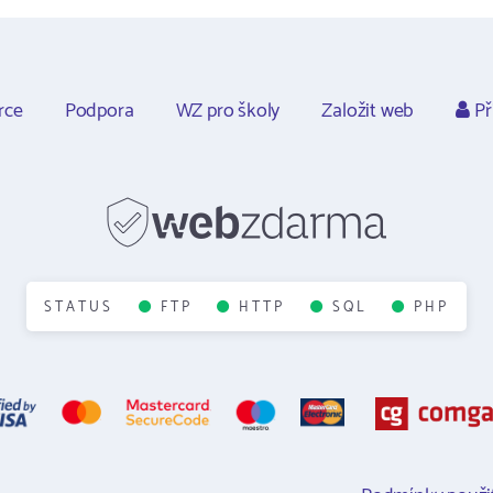
rce
Podpora
WZ pro školy
Založit web
Př
STATUS
FTP
HTTP
SQL
PHP