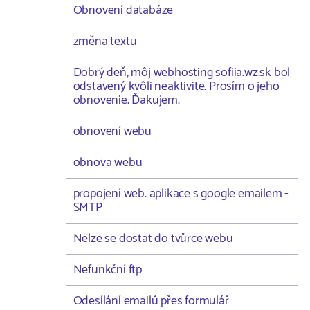
Obnovení databáze
změna textu
Dobrý deň, môj webhosting sofiia.wz.sk bol
odstavený kvôli neaktivite. Prosím o jeho
obnovenie. Ďakujem.
obnovení webu
obnova webu
propojení web. aplikace s google emailem -
SMTP
Nelze se dostat do tvůrce webu
Nefunkční ftp
Odesílání emailů přes formulář