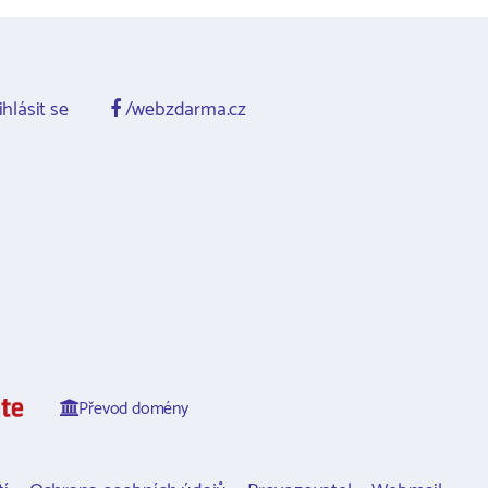
ihlásit se
/webzdarma.cz
Převod domény