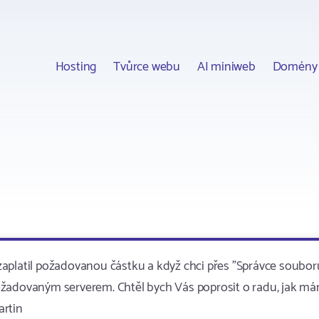
Hosting
Tvůrce webu
AI miniweb
Domény
aplatil požadovanou částku a když chci přes "Správce soubor
s požadovaným serverem. Chtěl bych Vás poprosit o radu, jak m
artin