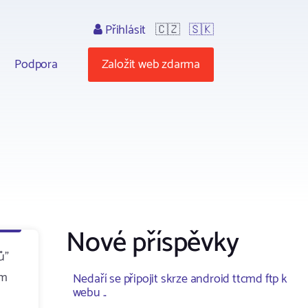
Přihlásit
🇨🇿
🇸🇰
Podpora
Založit web zdarma
Nové příspěvky
ů"
ám
Nedaří se připojit skrze android ttcmd ftp k
webu ..