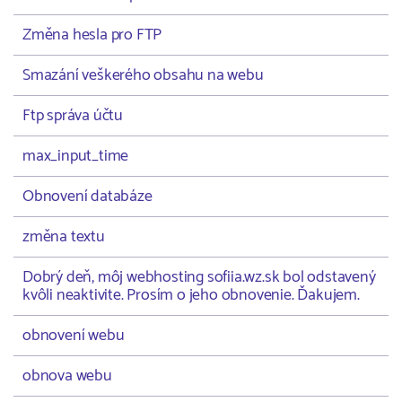
Změna hesla pro FTP
Smazání veškerého obsahu na webu
Ftp správa účtu
max_input_time
Obnovení databáze
změna textu
Dobrý deň, môj webhosting sofiia.wz.sk bol odstavený
kvôli neaktivite. Prosím o jeho obnovenie. Ďakujem.
obnovení webu
obnova webu