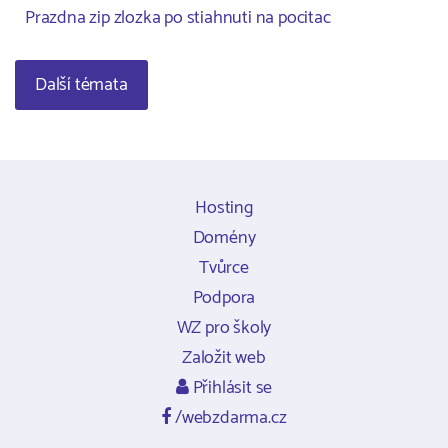
Prazdna zip zlozka po stiahnuti na pocitac
Další témata
Hosting
Domény
Tvůrce
Podpora
WZ pro školy
Založit web
Přihlásit se
/webzdarma.cz