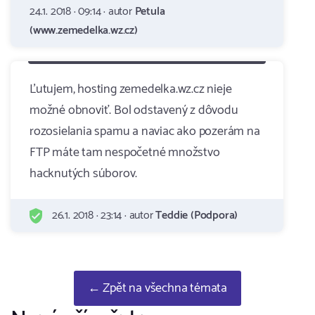
24.1. 2018 · 09:14 · autor
Petula
(www.zemedelka.wz.cz)
Ľutujem, hosting zemedelka.wz.cz nieje
možné obnoviť. Bol odstavený z dôvodu
rozosielania spamu a naviac ako pozerám na
FTP máte tam nespočetné množstvo
hacknutých súborov.
26.1. 2018 · 23:14 · autor
Teddie (Podpora)
← Zpět na všechna témata