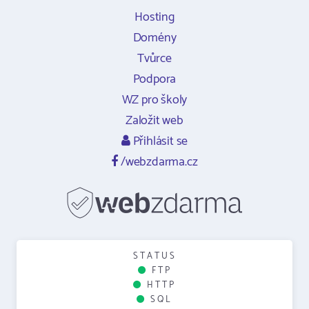
Hosting
Domény
Tvůrce
Podpora
WZ pro školy
Založit web
Přihlásit se
/webzdarma.cz
STATUS
FTP
HTTP
SQL