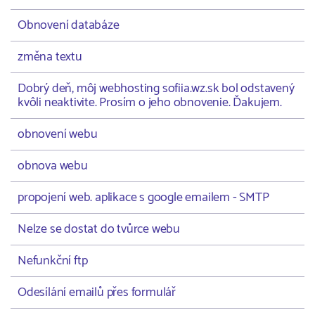
Obnovení databáze
změna textu
Dobrý deň, môj webhosting sofiia.wz.sk bol odstavený
kvôli neaktivite. Prosím o jeho obnovenie. Ďakujem.
obnovení webu
obnova webu
propojení web. aplikace s google emailem - SMTP
Nelze se dostat do tvůrce webu
Nefunkční ftp
Odesílání emailů přes formulář