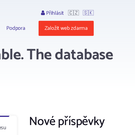
Přihlásit
🇨🇿
🇸🇰
Podpora
Založit web zdarma
able. The database
Nové příspěvky
esu