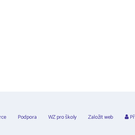
rce
Podpora
WZ pro školy
Založit web
Př