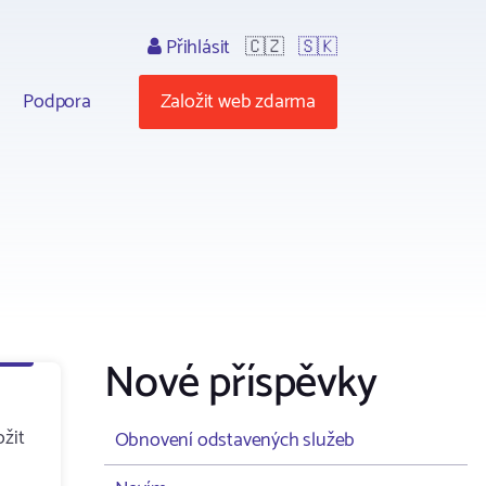
Přihlásit
🇨🇿
🇸🇰
Podpora
Založit web zdarma
Nové příspěvky
ožit
Obnovení odstavených služeb