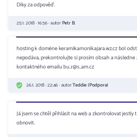
Díky za odpověď.
25.1. 2018 · 16:56 · autor
Petr B.
hosting k doméne keramikamonikajara.wz.cz bol odst
nepodáva, prekontrolujte si prosím obsah a následn
kontaktného emailu bu..r@s..am.cz
26.1. 2018 · 22:46 · autor
Teddie (Podpora)
Já jsem se chtěl přihlásit na web a zkontrolovat jestl
obnovit.