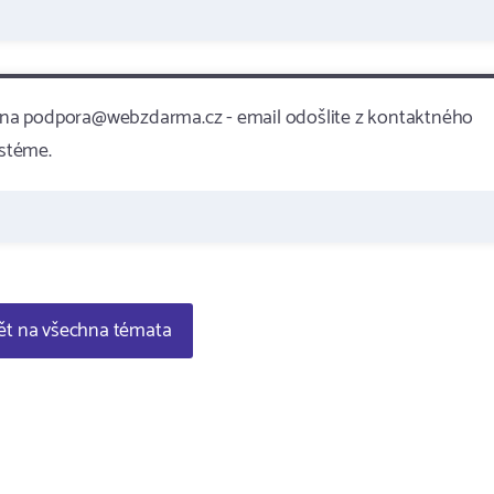
 na podpora@webzdarma.cz - email odošlite z kontaktného
stéme.
t na všechna témata