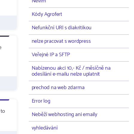
Nevím
Kódy Agrofert
Nefunkční URl s diakritikou
nelze pracovat s wordpress
e
Veřejné IP a SFTP
Nabízenou akci 10,- Kč / měsíčně na
odesílání e-mailu nelze uplatnit
prechod na web zdarma
Error log
 to
Neběží webhosting ani emaily
vyhledávání