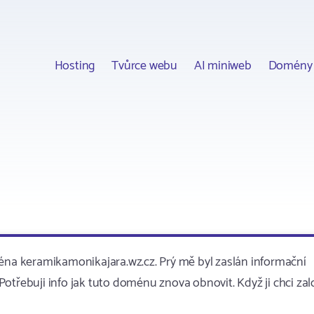
Hosting
Tvůrce webu
AI miniweb
Domény
a keramikamonikajara.wz.cz. Prý mě byl zaslán informační
otřebuji info jak tuto doménu znova obnovit. Když ji chci zal