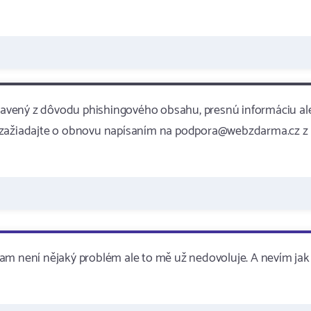
avený z dôvodu phishingového obsahu, presnú informáciu al
e zažiadajte o obnovu napísaním na podpora@webzdarma.cz z
y tam není nějaký problém ale to mě už nedovoluje. A nevím jak