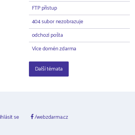
FTP přístup
404 subor nezobrazuje
odchozí pošta
Více domén zdarma
Další témata
ihlásit se
/webzdarma.cz