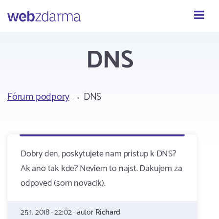
Webzdarma
DNS
Fórum podpory
→ DNS
Dobry den, poskytujete nam pristup k DNS?
Ak ano tak kde? Neviem to najst. Dakujem za
odpoved (som novacik).
25.1. 2018 · 22:02 · autor
Richard