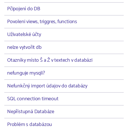
Pčipojení do DB
Povoleni views, triggres, functions
Uživatelské účty
nelze vytvořit db
Otazníky místo Š a Ž v textech v databázi
nefunguje mysqli?
Nefunkčný import údajov do databázy
SQL connection timeout
Nepřístupná Databáze
Problém s databázou