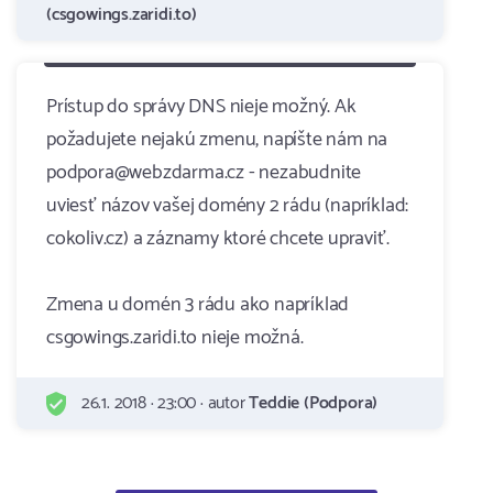
(csgowings.zaridi.to)
Prístup do správy DNS nieje možný. Ak
požadujete nejakú zmenu, napíšte nám na
podpora@webzdarma.cz - nezabudnite
uviesť názov vašej domény 2 rádu (napríklad:
cokoliv.cz) a záznamy ktoré chcete upraviť.
Zmena u domén 3 rádu ako napríklad
csgowings.zaridi.to nieje možná.
26.1. 2018 · 23:00 · autor
Teddie (Podpora)