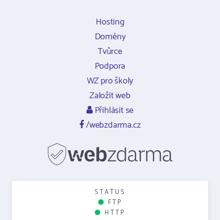
Hosting
Domény
Tvůrce
Podpora
WZ pro školy
Založit web
Přihlásit se
/webzdarma.cz
STATUS
FTP
HTTP