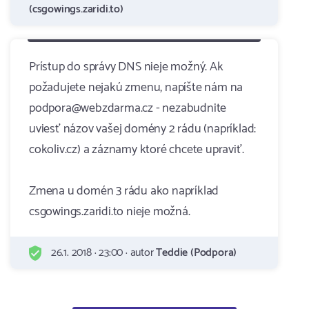
(csgowings.zaridi.to)
Prístup do správy DNS nieje možný. Ak
požadujete nejakú zmenu, napíšte nám na
podpora@webzdarma.cz - nezabudnite
uviesť názov vašej domény 2 rádu (napríklad:
cokoliv.cz) a záznamy ktoré chcete upraviť.
Zmena u domén 3 rádu ako napríklad
csgowings.zaridi.to nieje možná.
26.1. 2018 · 23:00 · autor
Teddie (Podpora)