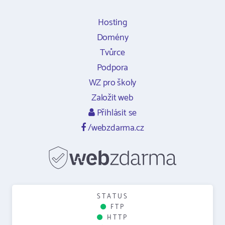
Hosting
Domény
Tvůrce
Podpora
WZ pro školy
Založit web
Přihlásit se
/webzdarma.cz
STATUS
FTP
HTTP