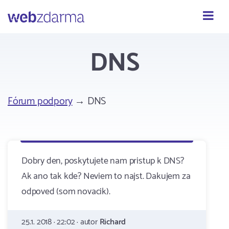
Webzdarma
DNS
Fórum podpory
→ DNS
Dobry den, poskytujete nam pristup k DNS?
Ak ano tak kde? Neviem to najst. Dakujem za
odpoved (som novacik).
25.1. 2018 · 22:02 · autor
Richard