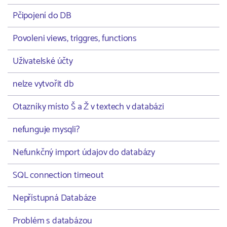
Pčipojení do DB
Povoleni views, triggres, functions
Uživatelské účty
nelze vytvořit db
Otazníky místo Š a Ž v textech v databázi
nefunguje mysqli?
Nefunkčný import údajov do databázy
SQL connection timeout
Nepřístupná Databáze
Problém s databázou