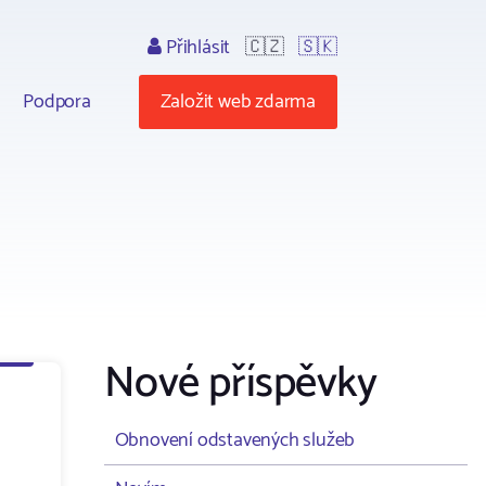
Přihlásit
🇨🇿
🇸🇰
Podpora
Založit web zdarma
Nové příspěvky
Obnovení odstavených služeb