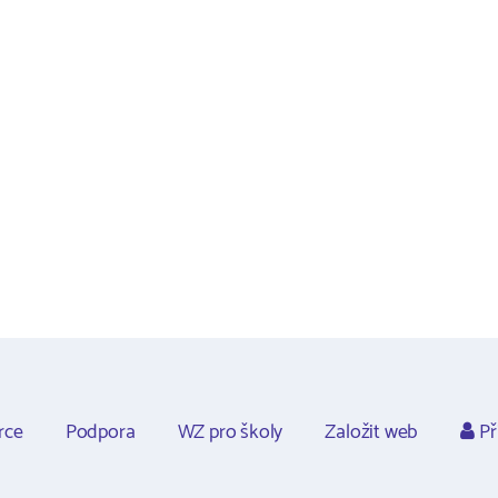
rce
Podpora
WZ pro školy
Založit web
Př