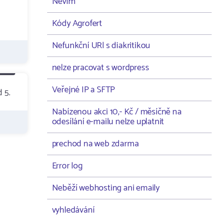
Nevím
Kódy Agrofert
Nefunkční URl s diakritikou
nelze pracovat s wordpress
Veřejné IP a SFTP
 5.
Nabízenou akci 10,- Kč / měsíčně na
odesílání e-mailu nelze uplatnit
prechod na web zdarma
Error log
Neběží webhosting ani emaily
vyhledávání