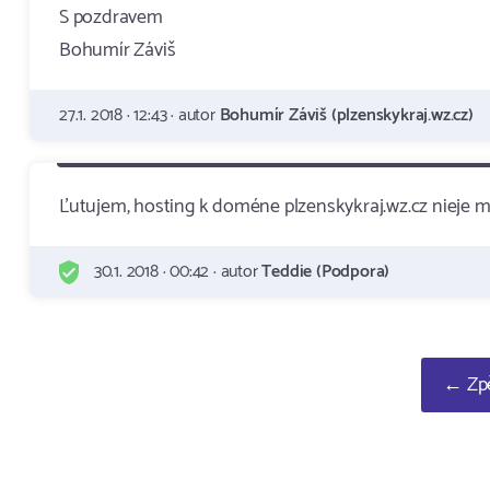
S pozdravem
Bohumír Záviš
27.1. 2018 · 12:43 · autor
Bohumír Záviš (plzenskykraj.wz.cz)
Ľutujem, hosting k doméne plzenskykraj.wz.cz nieje 
30.1. 2018 · 00:42 · autor
Teddie (Podpora)
← Zpě