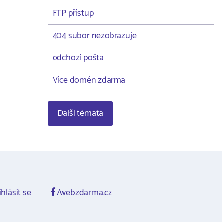
FTP přístup
404 subor nezobrazuje
odchozí pošta
Více domén zdarma
Další témata
ihlásit se
/webzdarma.cz