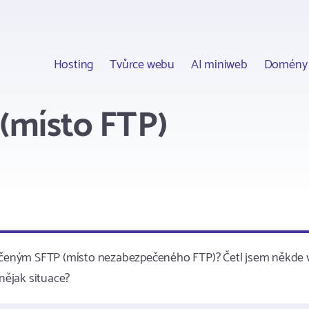
Hosting
Tvůrce webu
AI miniweb
Domény
 (místo FTP)
zpečeným SFTP (místo nezabezpečeného FTP)? Četl jsem někde 
 nějak situace?