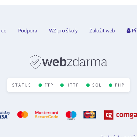
rce
Podpora
WZ pro školy
Založit web
Př
STATUS
FTP
HTTP
SQL
PHP