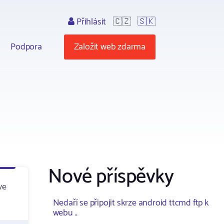
Přihlásit
🇨🇿
🇸🇰
Podpora
Založit web zdarma
Nové příspěvky
ve
Nedaří se připojit skrze android ttcmd ftp k
webu ..