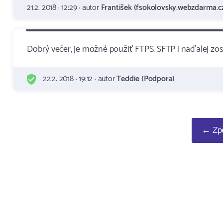
21.2. 2018 · 12:29 · autor
František (fsokolovsky.webzdarma.c
Dobrý večer, je možné použiť FTPS. SFTP i naďalej z
22.2. 2018 · 19:12 · autor
Teddie (Podpora)
← Zpě