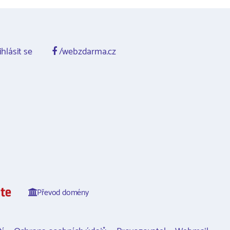
ihlásit se
/webzdarma.cz
Převod domény