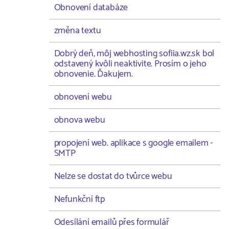
Obnovení databáze
změna textu
Dobrý deň, môj webhosting sofiia.wz.sk bol
odstavený kvôli neaktivite. Prosím o jeho
obnovenie. Ďakujem.
obnovení webu
obnova webu
propojení web. aplikace s google emailem -
SMTP
Nelze se dostat do tvůrce webu
Nefunkční ftp
Odesílání emailů přes formulář