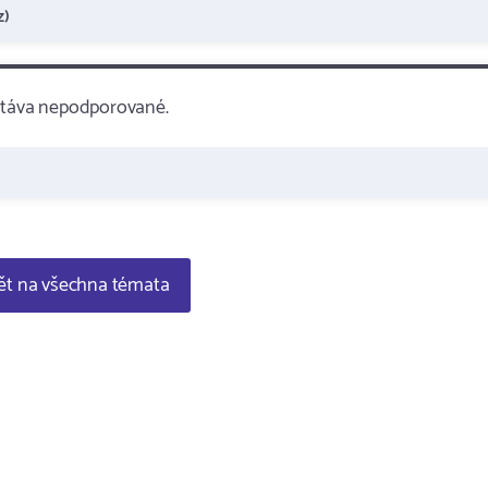
z)
ostáva nepodporované.
t na všechna témata