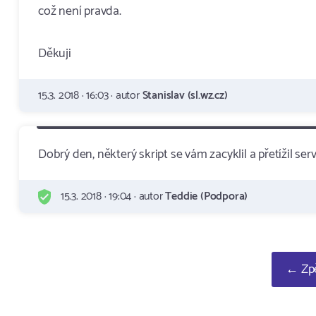
což není pravda.
Děkuji
15.3. 2018 · 16:03 · autor
Stanislav (sl.wz.cz)
Dobrý den, některý skript se vám zacyklil a přetížil se
15.3. 2018 · 19:04 · autor
Teddie (Podpora)
← Zpě