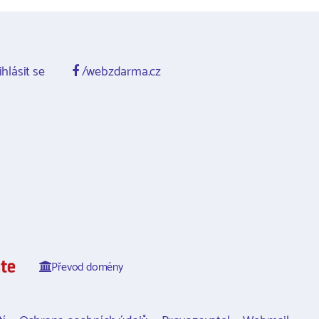
ihlásit se
/webzdarma.cz
Převod domény