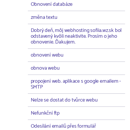
Obnovení databáze
změna textu
Dobrý deň, môj webhosting sofiia.wz.sk bol
odstavený kvôli neaktivite. Prosím o jeho
obnovenie. Ďakujem.
obnovení webu
obnova webu
propojení web. aplikace s google emailem -
SMTP
Nelze se dostat do tvůrce webu
Nefunkční ftp
Odesílání emailů přes formulář