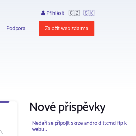
Přihlásit
🇨🇿
🇸🇰
Podpora
Založit web zdarma
Nové příspěvky
Nedaří se připojit skrze android ttcmd ftp k
webu ..
n,