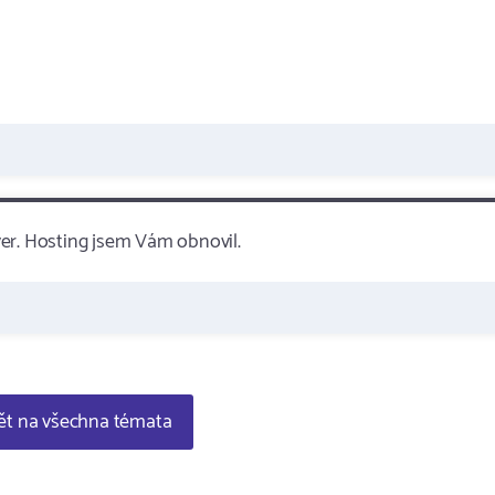
rver. Hosting jsem Vám obnovil.
t na všechna témata