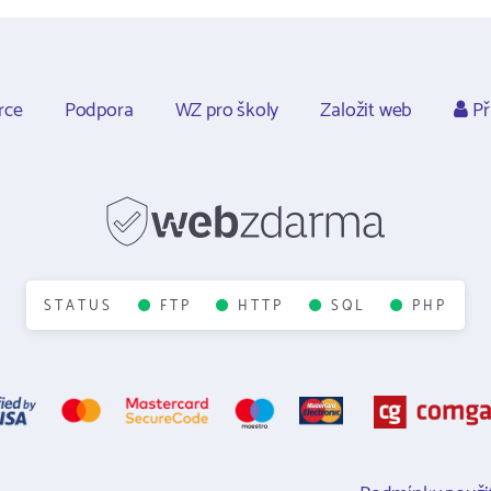
rce
Podpora
WZ pro školy
Založit web
Př
STATUS
FTP
HTTP
SQL
PHP