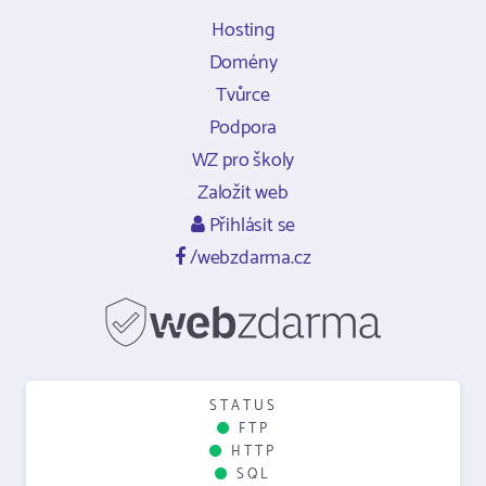
Hosting
Domény
Tvůrce
Podpora
WZ pro školy
Založit web
Přihlásit se
/webzdarma.cz
STATUS
FTP
HTTP
SQL