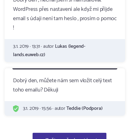
Dobrý den , nechal jsem si nainstalovat
WordPress přes nastavení ale když mi příjde
email s údaji není tam heslo , prosím o pomoc
!
3.1. 2019 · 13:31 · autor
Lukas (legend-
lands.euweb.cz)
Dobrý den, můžete nám sem vložit celý text
toho emailu? Děkuji
3.1. 2019 · 15:56 · autor
Teddie (Podpora)